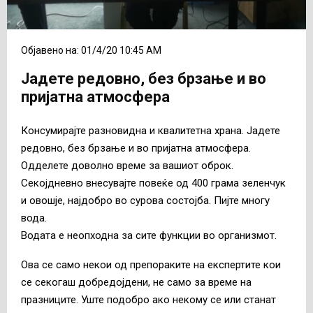
Објавено на: 01/4/20 10:45 AM
Јадете редовно, без брзање и во
пријатна атмосфера
Консумирајте разновидна и квалитетна храна. Јадете
редовно, без брзање и во пријатна атмосфера.
Одделете доволно време за вашиот оброк.
Секојдневно внесувајте повеќе од 400 грама зеленчук
и овошје, најдобро во сурова состојба. Пијте многу
вода.
Водата е неопходна за сите функции во организмот.
Ова се само некои од препораките на експертите кои
се секогаш добредојдени, не само за време на
празниците. Уште подобро ако некому се или станат