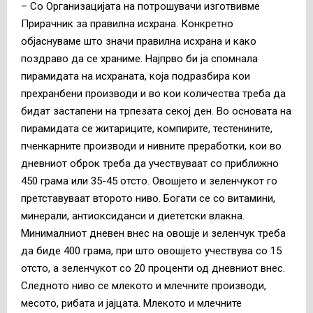
– Со Организацијата на потрошувачи изготвивме
Прирачник за правилна исхрана. Конкретно
објаснуваме што значи правилна исхрана и како
поздраво да се храниме. Најпрво би ја спомнала
пирамидата на исхраната, која подразбира кои
прехранбени производи и во кои количества треба да
бидат застапени на трпезата секој ден. Во основата на
пирамидата се житариците, компирите, тестенините,
пченкарните производи и нивните преработки, кои во
дневниот оброк треба да учествуваат со приближно
450 грама или 35-45 отсто. Овошјето и зеленчукот го
претставуваат второто ниво. Богати се со витамини,
минерали, антиоксиданси и диететски влакна.
Минималниот дневен внес на овошје и зеленчук треба
да биде 400 грама, при што овошјето учествува со 15
отсто, а зеленчукот со 20 проценти од дневниот внес.
Следното ниво се млекото и млечните производи,
месото, рибата и јајцата. Млекото и млечните