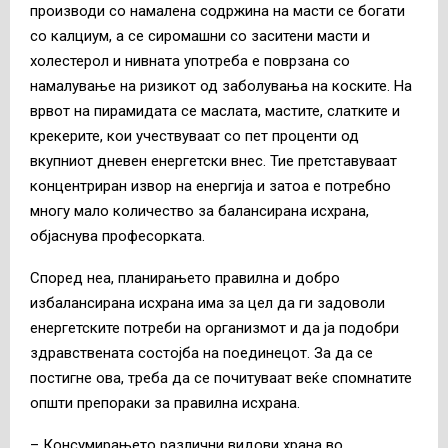
производи со намалена содржина на масти се богати
со калциум, а се сиромашни со заситени масти и
холестерол и нивната употреба е поврзана со
намалување на ризикот од заболувања на коските. На
врвот на пирамидата се маслата, мастите, слатките и
крекерите, кои учествуваат со пет проценти од
вкупниот дневен енергетски внес. Тие претставуваат
концентриран извор на енергија и затоа е потребно
многу мало количество за балансирана исхрана,
објаснува професорката.
Според неа, планирањето правилна и добро
избалансирана исхрана има за цел да ги задоволи
енергетските потреби на организмот и да ја подобри
здравствената состојба на поединецот. За да се
постигне ова, треба да се почитуваат веќе спомнатите
општи препораки за правилна исхрана.
– Консумирањето различни видови хранa во