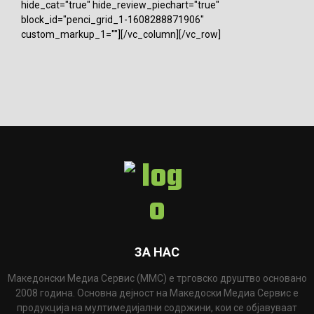
hide_cat="true" hide_review_piechart="true"
block_id="penci_grid_1-1608288871906"
custom_markup_1=""][/vc_column][/vc_row]
ЗА НАС
Македонски Медиа Сервис (ММС) е трговско друштво основано
2008 година. Основна дејност на Македоски Медиа Сервис е
продукција на мултимедијални содржини, кои се објавуваат