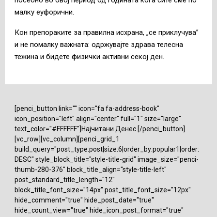
малку еуфорични.
Кон препораките за правилна исхрана, „се приклучува”
и не помалку важната: одржувајте здрава телесна
тежина и бидете физички активни секој ден.
[penci_button link="" icon="fa fa-address-book"
icon_position="left" align="center" full="1" size="large"
text_color="#FFFFFF"]Најчитани Денес [/penci_button]
[vc_row][vc_column][penci_grid_1
build_query="post_type:post|size:6|order_by:popular1|order:
DESC" style_block_title="style-title-grid" image_size="penci-
thumb-280-376" block_title_align="style-title-left"
post_standard_title_length="12"
block_title_font_size="14px" post_title_font_size="12px"
hide_comment="true" hide_post_date="true"
hide_count_view="true" hide_icon_post_format="true"