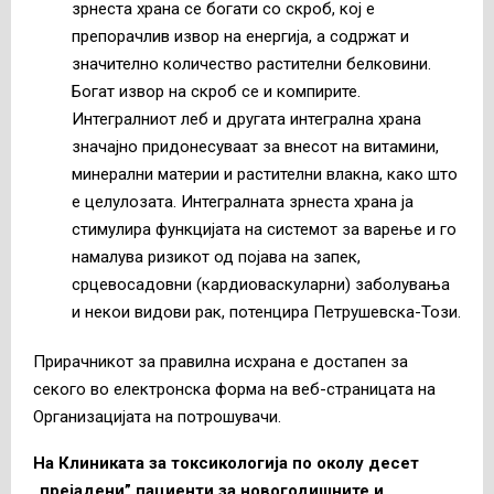
зрнеста храна се богати со скроб, кој е
препорачлив извор на енергија, а содржат и
значително количество растителни белковини.
Богат извор на скроб се и компирите.
Интегралниот леб и другата интегрална храна
значајно придонесуваат за внесот на витамини,
минерални материи и растителни влакна, како што
е целулозата. Интегралната зрнеста храна ја
стимулира функцијата на системот за варење и го
намалува ризикот од појава на запек,
срцевосадовни (кардиоваскуларни) заболувања
и некои видови рак, потенцира Петрушевска-Този.
Прирачникот за правилна исхрана е достапен за
секого во електронска форма на веб-страницата на
Организацијата на потрошувачи.
На Клиниката за токсикологија по околу десет
„прејадени” пациенти за новогодишните и