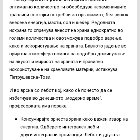
оптимално количество ги обезбедува незаменливите
хранливи состојки потребни за организмот, без вишок
внесена енергија, масти, сол и шеќер. Редовната
исхрана го спречува внесот на храна еднократно во
големи количества и овозможува подобро варење,
како и искористување на храната. Бавното јадење во
пријатна атмосфера помага за подобро доживување
на вкусот и мирисот на храната и правилно
искористување на хранливите материи, истакнува
Петрушевска-Този.
И во врска со лебот кој, како сè почесто да се
избегнува во денешното „модерно време”,
професорката има порака.
Консумирајте зрнеста храна како важен извор на
енергија. Одберете интегрален леб и
други интегрални производи. Лебот и другата