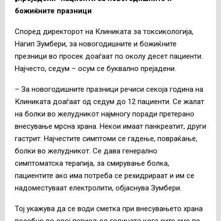
божиќните празници
Според директорот на Клиниката за токсикологија,
Нагип Зумбери, за новогодишните и божиќните
презници во просек доаѓаат по околу десет пациенти.
Најчесто, седум – осум се буквално прејадени.
– За новогодишните празници речиси секоја година на
Клиниката доаѓаат од седум до 12 пациенти. Се жалат
на болки во желудникот најмногу поради претерано
внесување мрсна храна. Некои имаат панкреатит, други
гастрит. Најчестите симптоми се гадење, повраќање,
болки во желудникот. Се дава генерално
симптоматска терапија, за смирување болка,
пациентите ако има потреба се рехидрираат и им се
надоместуваат електролити, објаснува Зумбери.
Тој укажува да се води сметка при внесувањето храна
посебно во овој период од годината кога сите сме по