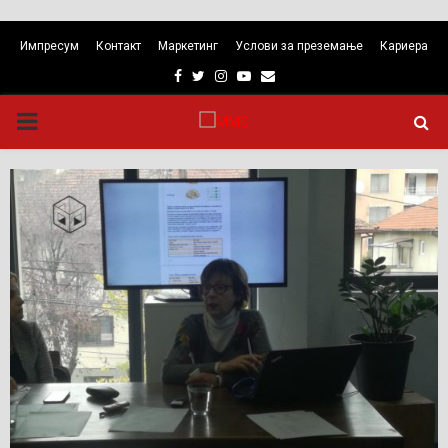
Импресум
Контакт
Маркетинг
Услови за преземање
Кариера
Facebook
Twitter
Instagram
Youtube
Email
PRIMARY
MENU