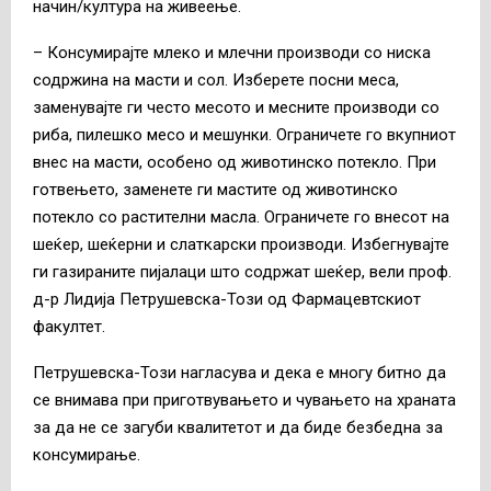
начин/култура на живеење.
– Консумирајте млеко и млечни производи со ниска
содржина на масти и сол. Изберете посни меса,
заменувајте ги често месото и месните производи со
риба, пилешко месо и мешунки. Ограничете го вкупниот
внес на масти, особено од животинско потекло. При
готвењето, заменете ги мастите од животинско
потекло со растителни масла. Ограничете го внесот на
шеќер, шеќерни и слаткарски производи. Избегнувајте
ги газираните пијалаци што содржат шеќер, вели проф.
д-р Лидија Петрушевска-Този од Фармацевтскиот
факултет.
Петрушевска-Този нагласува и дека е многу битно да
се внимава при приготвувањето и чувањето на храната
за да не се загуби квалитетот и да биде безбедна за
консумирање.