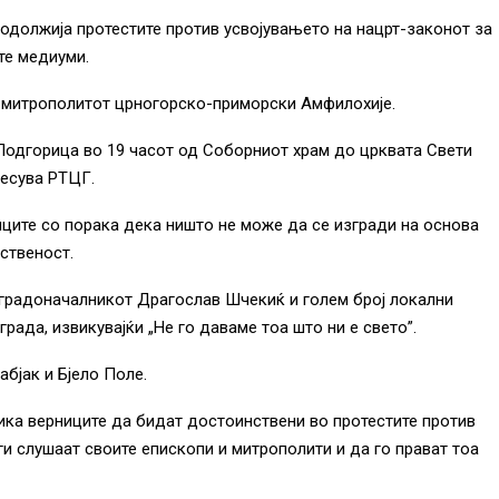
родолжија протестите против усвојувањето на нацрт-законот за
те медиуми.
е митрополитот црногорско-приморски Амфилохије.
 Подгорица во 19 часот од Соборниот храм до црквата Свети
несува РТЦГ.
ците со порака дека ништо не може да се изгради на основа
ственост.
и градоначалникот Драгослав Шчекиќ и голем број локални
рада, извикувајќи „Не го даваме тоа што ни е свето”.
абјак и Бјело Поле.
ка верниците да бидат достоинствени во протестите против
и слушаат своите епископи и митрополити и да го прават тоа