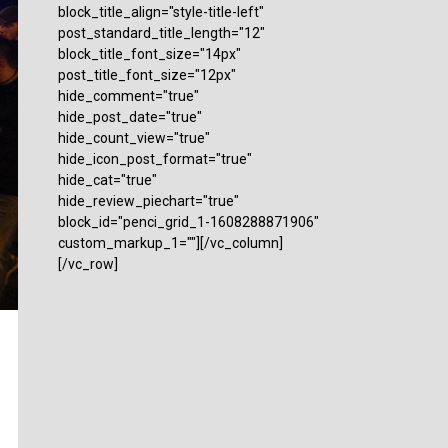
block_title_align="style-title-left"
post_standard_title_length="12"
block_title_font_size="14px"
post_title_font_size="12px"
hide_comment="true"
hide_post_date="true"
hide_count_view="true"
hide_icon_post_format="true"
hide_cat="true"
hide_review_piechart="true"
block_id="penci_grid_1-1608288871906"
custom_markup_1=""][/vc_column]
[/vc_row]