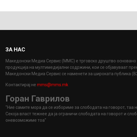
ЗА НАС
Македонски Медиа Сервис (ММС) е трговско друштво основано 
продукција на мултимедијални содржини, кои се објавуваат пр
Македонски Медиа Сервис се наменети за широката публика (B2P
Контактирај не
mms@mms.mk
Горан Гаврилов
"Ние самите мора да се избориме за слободата на говорот, таа 
Секоја власт тежнее да ја ограничи слободата на говорот и сл
оневозможиме тоа"