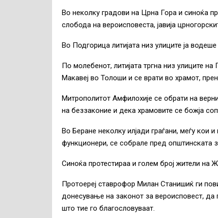
Во неколку градови на Црна Гора и синоќа п
слобода на вероисповеста, јавија црногорски
Во Подгорица литијата низ улиците ја водеш
По молебенот, литијата тргна низ улиците на
Макавеј во Толоши и се врати во храмот, пре
Митрополитот Амфилохије се обрати на верни
на беззаконие и дека храмовите се божја соп
Во Беране неколку илјади граѓани, меѓу кои 
функционери, се собрале пред општинската зг
Синоќа протестираа и голем број жители на Ж
Протоереј ставрофор Милан Станишиќ ги пови
донесување на законот за вероисповест, да г
што тие го благословуваат.