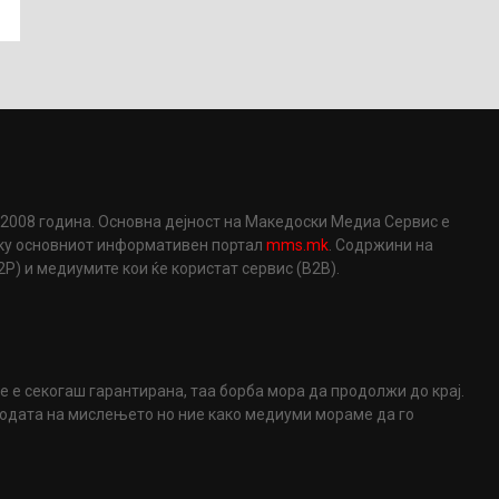
2008 година. Основна дејност на Македоски Медиа Сервис е
еку основниот информативен портал
mms.mk
. Содржини на
) и медиумите кои ќе користат сервис (B2B).
не е секогаш гарантирана, таа борба мора да продолжи до крај.
ободата на мислењето но ние како медиуми мораме да го