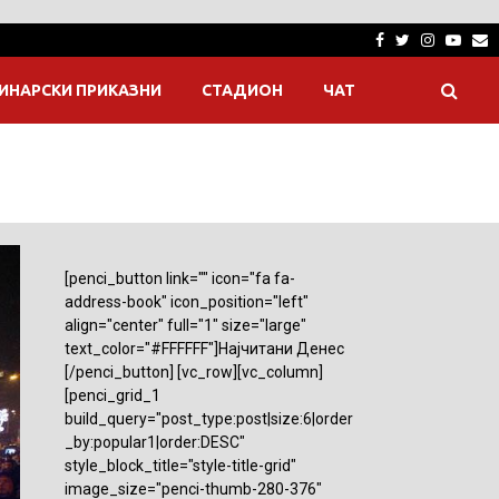
Facebook
Twitter
Instagra
Yout
E
ИНАРСКИ ПРИКАЗНИ
СТАДИОН
ЧАТ
[penci_button link="" icon="fa fa-
address-book" icon_position="left"
align="center" full="1" size="large"
text_color="#FFFFFF"]Најчитани Денес
[/penci_button] [vc_row][vc_column]
[penci_grid_1
build_query="post_type:post|size:6|order
_by:popular1|order:DESC"
style_block_title="style-title-grid"
image_size="penci-thumb-280-376"