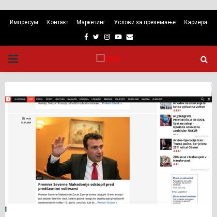
Импресум
Контакт
Маркетинг
Услови за преземање
Кариера
Facebook
Twitter
Instagram
Youtube
Email
PRIMARY
MENU