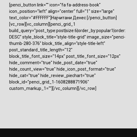
[penci_button link="" icon="fa fa-address-book"
icon_position="left" align="center" full="1" size="large"
text_color="#FFFFFF"]Најчитани Денес [/penci_button]
[vc_row][vc_column][penci_grid_1
build_query="post_type:post|size:6|order_by:popular1|order:
DESC" style_block_title="style-title-grid" image_size="penci-
thumb-280-376" block_title_align="style-title-left"
post_standard_title_length="12"
block_title_font_size="14px" post_title_font_size="12px"
hide_comment="true" hide_post_date="true"
hide_count_view="true" hide_icon_post_format="true"
hide_cat="true" hide_review_piechart="true"
block_id="penci_grid_1-1608288871906"
custom_markup_1=""][/vc_column][/vc_row]