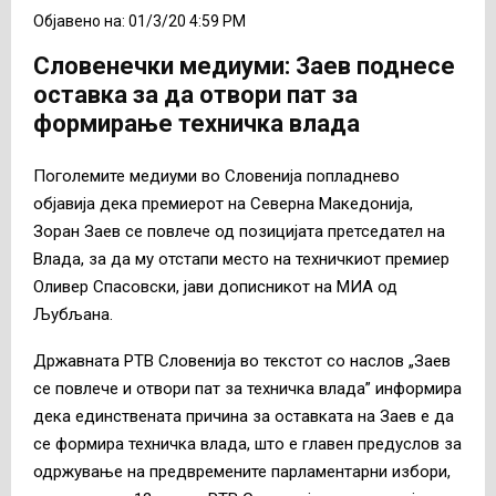
Објавено на: 01/3/20 4:59 PM
Словенечки медиуми: Заев поднесе
оставка за да отвори пат за
формирање техничка влада
Поголемите медиуми во Словенија попладнево
објавија дека премиерот на Северна Македонија,
Зоран Заев се повлече од позицијата претседател на
Влада, за да му отстапи место на техничкиот премиер
Оливер Спасовски, јави дописникот на МИА од
Љубљана.
Државната РТВ Словенија во текстот со наслов „Заев
се повлече и отвори пат за техничка влада” информира
дека единствената причина за оставката на Заев е да
се формира техничка влада, што е главен предуслов за
одржување на предвремените парламентарни избори,