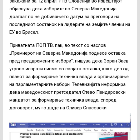
закажани за 12 април. РТВ Словенија во извештајот
објаснува дека изборите во Северна Македонија
доаѓаат по не добивањето датум за преговори на
последниот состанок на лидерите на земјите членки на
ЕУ во Брисел.
Приватната ПОП ТВ, пак, во текст со наслов
„Премиерот на Северна Македонија поднесе оставка
пред предвремените избори”, пишува дека Зоран Заев
утрово испрати писмо со својата оставка, како дел од
планот за формирање техничка влада и организирање
на парламентарните избори. Телевизијата информира
дека македонскиот претседател Стево Пендаровски
мандатот за формирање техничка влада, според
договорот, му го даде на Оливер Спасовски.