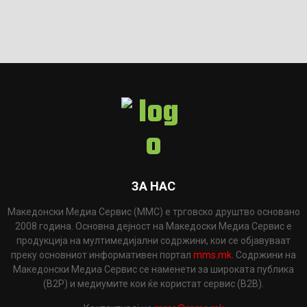
ЗА НАС
Македонски Медиа Сервис (ММС) е трговско друштво основано
2008 година. Основна дејност на Македоски Медиа Сервис е
продукција на мултимедијални содржини, кои се објавуваат
преку основниот информативен портал
mms.mk
. Содржини на
Македонски Медиа Сервис се наменети за широката публика
(B2P) и медиумите кои ќе користат сервис (B2B).