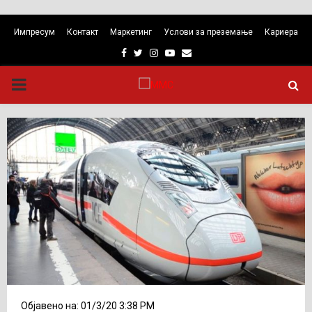
Импресум
Контакт
Маркетинг
Услови за преземање
Кариера
Facebook
Twitter
Instagram
Youtube
Email
PRIMARY
MENU
Објавено на: 01/3/20 3:38 PM