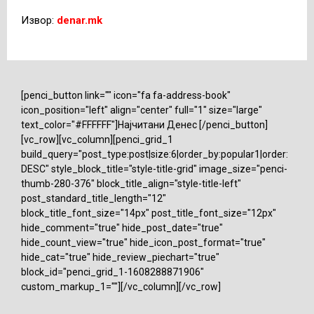
Извор:
denar.mk
[penci_button link="" icon="fa fa-address-book"
icon_position="left" align="center" full="1" size="large"
text_color="#FFFFFF"]Најчитани Денес [/penci_button]
[vc_row][vc_column][penci_grid_1
build_query="post_type:post|size:6|order_by:popular1|order:
DESC" style_block_title="style-title-grid" image_size="penci-
thumb-280-376" block_title_align="style-title-left"
post_standard_title_length="12"
block_title_font_size="14px" post_title_font_size="12px"
hide_comment="true" hide_post_date="true"
hide_count_view="true" hide_icon_post_format="true"
hide_cat="true" hide_review_piechart="true"
block_id="penci_grid_1-1608288871906"
custom_markup_1=""][/vc_column][/vc_row]