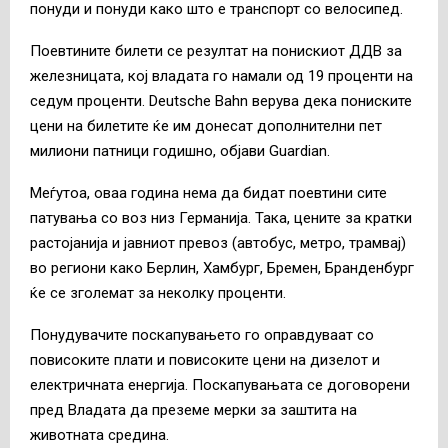
понуди и понуди како што е транспорт со велосипед.
Поевтините билети се резултат на понискиот ДДВ за
железницата, кој владата го намали од 19 проценти на
седум проценти. Deutsche Bahn верува дека пониските
цени на билетите ќе им донесат дополнителни пет
милиони патници годишно, објави Guardian.
Меѓутоа, оваа година нема да бидат поевтини сите
патувања со воз низ Германија. Така, цените за кратки
растојанија и јавниот превоз (автобус, метро, трамвај)
во региони како Берлин, Хамбург, Бремен, Бранденбург
ќе се зголемат за неколку проценти.
Понудувачите поскапувањето го оправдуваат со
повисоките плати и повисоките цени на дизелот и
електричната енергија. Поскапувањата се договорени
пред Владата да преземе мерки за заштита на
животната средина.