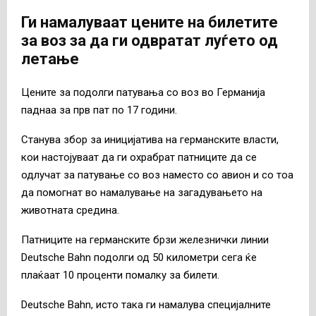
Ги намалуваат цените на билетите
за воз за да ги одвратат луѓето од
летање
Цените за подолги патувања со воз во Германија
паднаа за прв пат по 17 години.
Станува збор за иницијатива на германските власти,
кои настојуваат да ги охрабрат патниците да се
одлучат за патувањe со воз наместо со авион и со тоа
да помогнат во намалување на загадувањето на
животната средина.
Патниците на германските брзи железнички линии
Deutsche Bahn подолги од 50 километри сега ќе
плаќаат 10 проценти помалку за билети.
Deutsche Bahn, исто така ги намалува специјалните