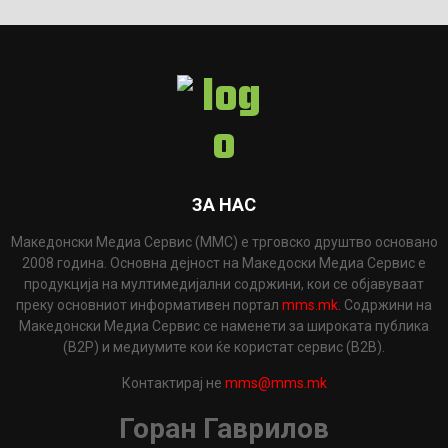
ЗА НАС
Македонски Медиа Сервис (ММС) е трговско друштво основано
2008 година. Основна дејност на Македоски Медиа Сервис е
продукција на мултимедијални содржини, кои се објавуваат
преку основниот информативен портал
mms.mk
. Содржини на
Македонски Медиа Сервис се наменети за широката публика
(B2P) и медиумите кои ќе користат сервис (B2B).
Контактирај не
mms@mms.mk
Горан Гаврилов