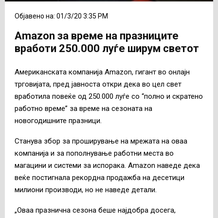
Објавено на: 01/3/20 3:35 PM
Amazon за време на празниците
вработи 250.000 луѓе ширум светот
Американската компанија Amazon, гигант во онлајн
трговијата, пред јавноста откри дека во цел свет
вработила повеќе од 250.000 луѓе со “полно и скратено
работно време” за време на сезоната на
новогодишните празници.
Станува збор за проширување на мрежата на оваа
компанија и за пополнување работни места во
магацини и системи за испорака. Amazon наведе дека
веќе постигнала рекордна продажба на десетици
милиони производи, но не наведе детали.
„Оваа празнична сезона беше најдобра досега,