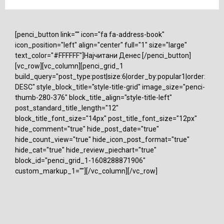
[penci_button link="" icon="fa fa-address-book"
icon_position="left" align="center" full="1" size="large"
text_color="#FFFFFF"]Најчитани Денес [/penci_button]
[vc_row][vc_column][penci_grid_1
build_query="post_type:post|size:6|order_by:popular1|order:
DESC" style_block_title="style-title-grid" image_size="penci-
thumb-280-376" block_title_align="style-title-left"
post_standard_title_length="12"
block_title_font_size="14px" post_title_font_size="12px"
hide_comment="true" hide_post_date="true"
hide_count_view="true" hide_icon_post_format="true"
hide_cat="true" hide_review_piechart="true"
block_id="penci_grid_1-1608288871906"
custom_markup_1=""][/vc_column][/vc_row]