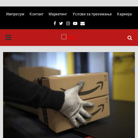
Импресум
Контакт
Маркетинг
Услови за преземање
Кариера
Facebook
Twitter
Instagram
Youtube
Email
PRIMARY
MENU