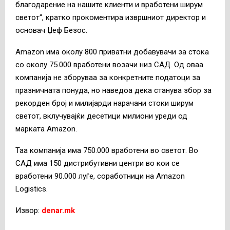
благодарение на нашите клиенти и вработени ширум
светот“, кратко прокоментира извршниот директор и
основач Џеф Безос.
Amazon има околу 800 приватни добавувачи за стока
со околу 75.000 вработени возачи низ САД. Од оваа
компанија не зборуваа за конкретните податоци за
празничната понуда, но наведоа дека станува збор за
рекорден број и милијарди нарачани стоки ширум
светот, вклучувајќи десетици милиони уреди од
марката Amazon.
Таа компанија има 750.000 вработени во светот. Во
САД има 150 дистрибутивни центри во кои се
вработени 90.000 луѓе, соработници на Amazon
Logistics.
Извор:
denar.mk