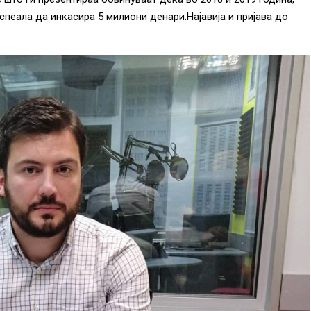
спеала да инкасира 5 милиони денари.Најавија и пријава до