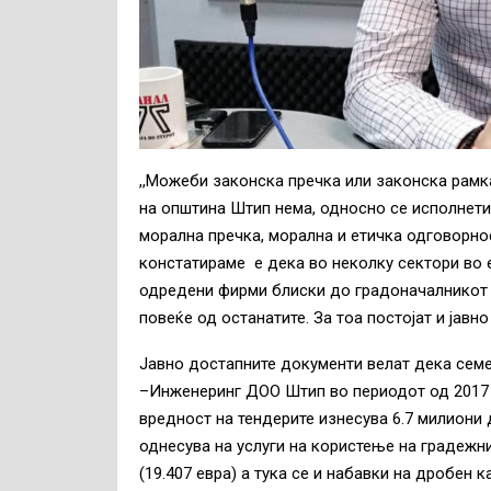
,,Можеби законска пречка или законска рамк
на општина Штип нема, односно се исполнети
морална пречка, морална и етичка одговорно
констатираме е дека во неколку сектори во 
одредени фирми блиски до градоначалникот 
повеќе од останатите. За тоа постојат и јавн
Јавно достапните документи велат дека сем
–Инженеринг ДОО Штип во периодот од 2017 д
вредност на тендерите изнесува 6.7 милиони 
однесува на услуги на користење на градежни
(19.407 евра) а тука се и набавки на дробен к