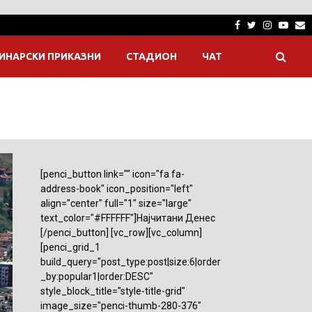
Facebook
Twitter
Instagra
Yout
E
ИНАРСКИ ПРИКАЗНИ
СТАДИОН
ЧАТ
[penci_button link="" icon="fa fa-
address-book" icon_position="left"
align="center" full="1" size="large"
text_color="#FFFFFF"]Најчитани Денес
[/penci_button] [vc_row][vc_column]
[penci_grid_1
build_query="post_type:post|size:6|order
_by:popular1|order:DESC"
style_block_title="style-title-grid"
image_size="penci-thumb-280-376"