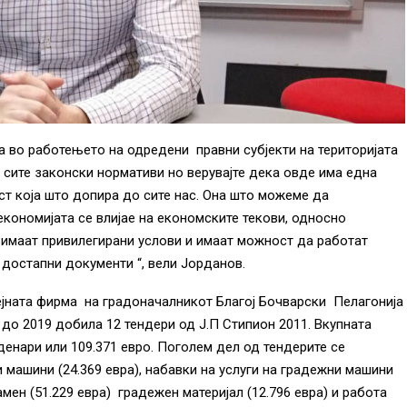
а во работењето на одредени правни субјекти на територијата
 сите законски нормативи но верувајте дека овде има една
ст која што допира до сите нас. Она што можеме да
економијата се влијае на економските текови, односно
имаат привилегирани услови и имаат можност да работат
о достапни документи “, вели Јорданов.
ејната фирма на градоначалникот Благој Бочварски Пелагонија
о 2019 добила 12 тендери од Ј.П Стипион 2011. Вкупната
денари или 109.371 евро. Поголем дел од тендерите се
 машини (24.369 евра), набавки на услуги на градежни машини
амен (51.229 евра) градежен материјал (12.796 евра) и работа