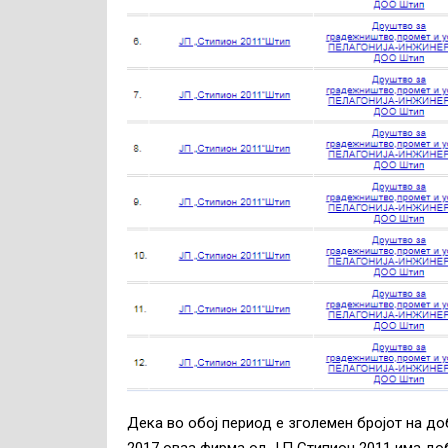
Дека во обој период е зголемен бројот на д
2017 оваа фирма од Ј.П Стипион 2011 има доб