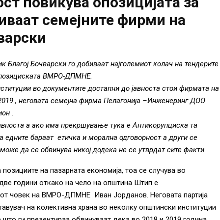
ст повикува опозицијата за
иваат семејните фирми на
варски
к Благој Бочварски го добиваат најголемиот колач на тендерите
 опозициската ВМРО-ДПМНЕ.
ституции во документите достапни до јавноста стои фирмата на
 2019 , неговата семејна фирма Пелагонија –Инженеринг ДОО
он .
авноста а ако има прекршување тука е Антикорупциска та
ка едните бараат етичка и морална одговорност а други се
 може да се обвинува никој додека не се утврдат сите факти.
позициите на пазарната економија, тоа се случува во
две години откако на чело на општина Штип е
виот човек на ВМРО-ДПМНЕ Иван Јорданов. Неговата партија
авувач на колективна храна во неколку општински институции
 што ги презентираа обвинуваат дека во 2018 и 2019 година,