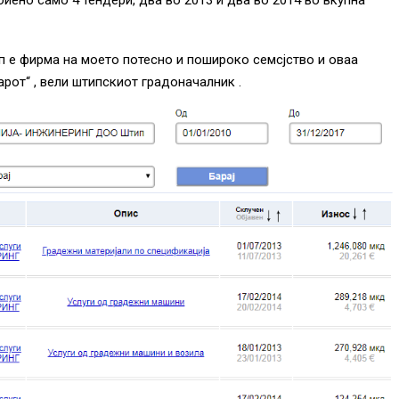
 е фирма на моето потесно и пошироко семсјство и оваа
арот“ , вели штипскиот градоначалник .