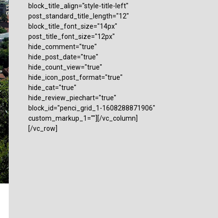
block_title_align="style-title-left"
post_standard_title_length="12"
block_title_font_size="14px"
post_title_font_size="12px"
hide_comment="true"
hide_post_date="true"
hide_count_view="true"
hide_icon_post_format="true"
hide_cat="true"
hide_review_piechart="true"
block_id="penci_grid_1-1608288871906"
custom_markup_1=""][/vc_column]
[/vc_row]