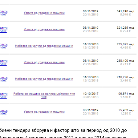
обиени тендери зборува и фактор што за период од 2010 до
иено само 4 тендери, два во 2013 и два во 2014 во вкупна