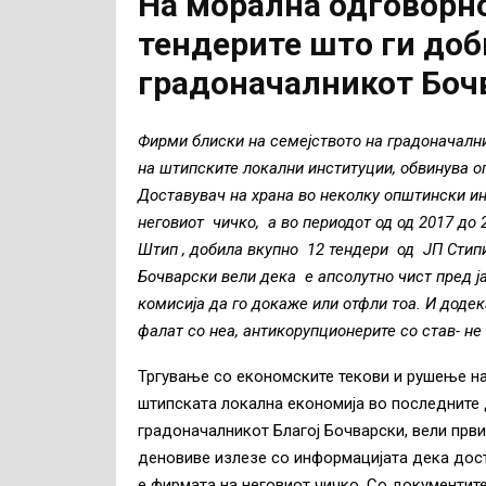
На морална одговорно
тендерите што ги доб
градоначалникот Боч
Фирми блиски на семејството на градоначални
на штипските локални институции, обвинува
Доставувач на храна во неколку општински ин
неговиот чичко, а во периодот од од 2017 до
Штип , добила вкупно 12 тендери од ЈП Стипи
Бочварски вели дека е апсолутно чист пред ј
комисија да го докаже или отфли тоа. И доде
фалат со неа, антикорупционерите со став- не
Тргување со економските текови и рушење на 
штипската локална економија во последните 
градоначалникот Благој Бочварски, вели пр
деновиве излезе со информацијата дека дост
е фирмата на неговиот чичко. Со документите