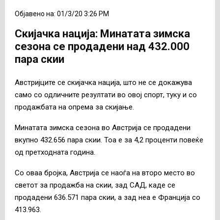
Објавено на: 01/3/20 3:26 PM
Скијачка нација: Mинатата зимска
сезона се продадени над 432.000
пара скии
Австријците се скијачка нација, што не се докажува
само со одличните резултати во овој спорт, туку и со
продажбата на опрема за скијање.
Минатата зимска сезона во Австрија се продадени
вкупно 432.656 пара скии. Тоа е за 4,2 проценти повеќе
од претходната година.
Со оваа бројка, Австрија се наоѓа на второ место во
светот за продажба на скии, зад САД, каде се
продадени 636.571 пара скии, а зад неа е Франција со
413.963.