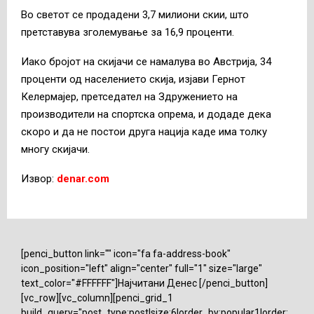
Во светот се продадени 3,7 милиони скии, што
претставува зголемување за 16,9 проценти.
Иако бројот на скијачи се намалува во Австрија, 34
проценти од населението скија, изјави Гернот
Келермајер, претседател на Здружението на
производители на спортска опрема, и додаде дека
скоро и да не постои друга нација каде има толку
многу скијачи.
Извор:
denar.com
[penci_button link="" icon="fa fa-address-book"
icon_position="left" align="center" full="1" size="large"
text_color="#FFFFFF"]Најчитани Денес [/penci_button]
[vc_row][vc_column][penci_grid_1
build_query="post_type:post|size:6|order_by:popular1|order: