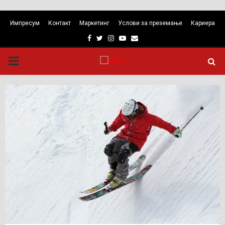
Импресум
Контакт
Маркетинг
Услови за преземање
Кариера
Facebook
Twitter
Instagram
Youtube
Email
PRIMARY
MENU