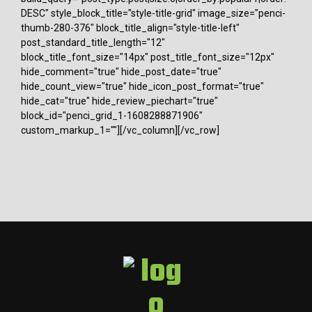
DESC" style_block_title="style-title-grid" image_size="penci-
thumb-280-376" block_title_align="style-title-left"
post_standard_title_length="12"
block_title_font_size="14px" post_title_font_size="12px"
hide_comment="true" hide_post_date="true"
hide_count_view="true" hide_icon_post_format="true"
hide_cat="true" hide_review_piechart="true"
block_id="penci_grid_1-1608288871906"
custom_markup_1=""][/vc_column][/vc_row]