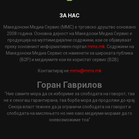
ЗА НАС
Македонски Медиа Сервис (ММС) е трговско друштво основано
2008 година. Основна дејност на Македоски Медиа Сервис е
продукција на мултимедијални содржини, кои се објавуваат
преку основниот информативен портал
mms.mk
. Содржини на
Македонски Медиа Сервис се наменети за широката публика
(B2P) и медиумите кои ќе користат сервис (B2B).
Контактирај не
mms@mms.mk
Горан Гаврилов
"Ние самите мора да се избориме за слободата на говорот, таа
не е секогаш гарантирана, таа борба мора да продолжи до крај.
Секоја власт тежнее да ја ограничи слободата на говорот и
слободата на мислењето но ние како медиуми мораме да го
оневозможиме тоа"