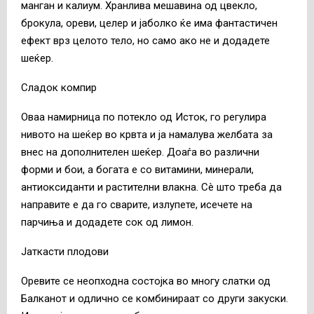
манган и калиум. Хранлива мешавина од цвекло,
брокула, ореви, целер и јаболко ќе има фантастичен
ефект врз целото тело, но само ако не и додадете
шеќер.
Сладок компир
Оваа намирница по потекло од Исток, го регулира
нивото на шеќер во крвта и ја намалува желбата за
внес на дополнителен шеќер. Доаѓа во различни
форми и бои, а богата е со витамини, минерали,
антиоксиданти и растителни влакна. Сè што треба да
направите е да го сварите, излупете, исечете на
парчиња и додадете сок од лимон.
Јаткасти плодови
Оревите се неопходна состојка во многу слатки од
Балканот и одлично се комбинираат со други закуски.