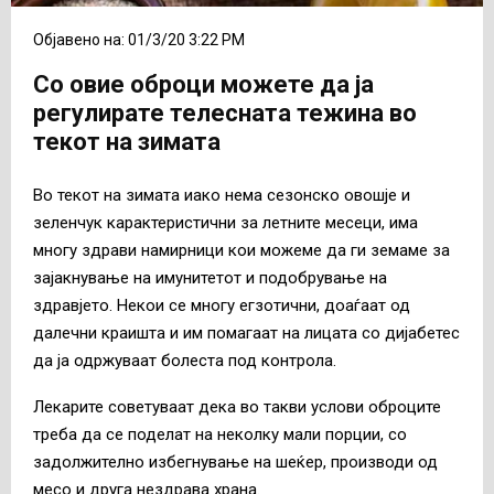
Објавено на: 01/3/20 3:22 PM
Со овие оброци можете да ја
регулирате телесната тежина во
текот на зимата
Во текот на зимата иако нема сезонско овошје и
зеленчук карактеристични за летните месеци, има
многу здрави намирници кои можеме да ги земаме за
зајакнување на имунитетот и подобрување на
здравјето. Некои се многу егзотични, доаѓаат од
далечни краишта и им помагаат на лицата со дијабетес
да ја одржуваат болеста под контрола.
Лекарите советуваат дека во такви услови оброците
треба да се поделат на неколку мали порции, со
задолжително избегнување на шеќер, производи од
месо и друга нездрава храна.