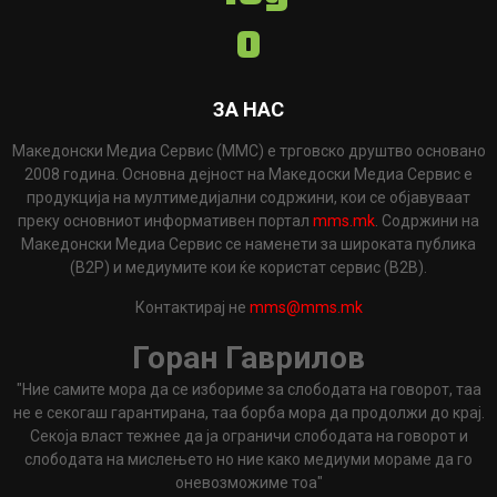
ЗА НАС
Македонски Медиа Сервис (ММС) е трговско друштво основано
2008 година. Основна дејност на Македоски Медиа Сервис е
продукција на мултимедијални содржини, кои се објавуваат
преку основниот информативен портал
mms.mk
. Содржини на
Македонски Медиа Сервис се наменети за широката публика
(B2P) и медиумите кои ќе користат сервис (B2B).
Контактирај не
mms@mms.mk
Горан Гаврилов
"Ние самите мора да се избориме за слободата на говорот, таа
не е секогаш гарантирана, таа борба мора да продолжи до крај.
Секоја власт тежнее да ја ограничи слободата на говорот и
слободата на мислењето но ние како медиуми мораме да го
оневозможиме тоа"