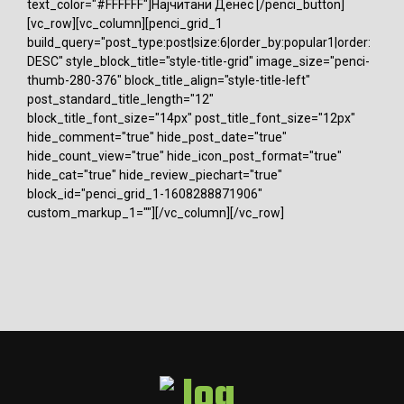
text_color="#FFFFFF"]Најчитани Денес [/penci_button]
[vc_row][vc_column][penci_grid_1
build_query="post_type:post|size:6|order_by:popular1|order:
DESC" style_block_title="style-title-grid" image_size="penci-
thumb-280-376" block_title_align="style-title-left"
post_standard_title_length="12"
block_title_font_size="14px" post_title_font_size="12px"
hide_comment="true" hide_post_date="true"
hide_count_view="true" hide_icon_post_format="true"
hide_cat="true" hide_review_piechart="true"
block_id="penci_grid_1-1608288871906"
custom_markup_1=""][/vc_column][/vc_row]