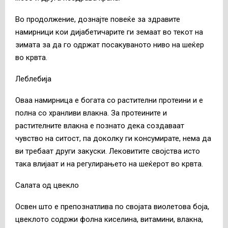
Во продолжение, дознајте повеќе за здравите
намирници кои дијабетичарите ги земаат во текот на
зимата за да го одржат посакуваното ниво на шеќер
во крвта.
Леблебија
Оваа намирница е богата со растителни протеини и е
полна со хранливи влакна. За протеините и
растителните влакна е познато дека создаваат
чувство на ситост, па доколку ги консумирате, нема да
ви требаат други закуски. Лековитите својства исто
така влијаат и на регулирањето на шеќерот во крвта.
Салата од цвекло
Освен што е препознатлива по својата виолетова боја,
цвеклото содржи фолна киселина, витамини, влакна,