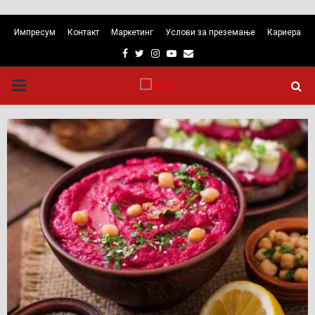
Импресум
Контакт
Маркетинг
Услови за преземање
Кариера
Facebook
Twitter
Instagram
Youtube
Email
PRIMARY
MENU