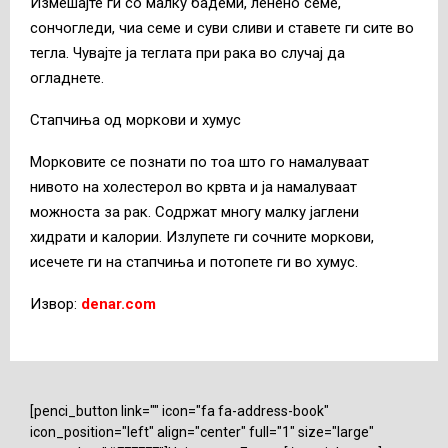
Измешајте ги со малку бадеми, ленено семе,
сончогледи, чиа семе и суви сливи и ставете ги сите во
тегла. Чувајте ја теглата при рака во случај да
огладнете.
Стапчиња од моркови и хумус
Морковите се познати по тоа што го намалуваат
нивото на холестерол во крвта и ја намалуваат
можноста за рак. Содржат многу малку јаглени
хидрати и калории. Излупете ги сочните моркови,
исечете ги на стапчиња и потопете ги во хумус.
Извор:
denar.com
[penci_button link="" icon="fa fa-address-book"
icon_position="left" align="center" full="1" size="large"