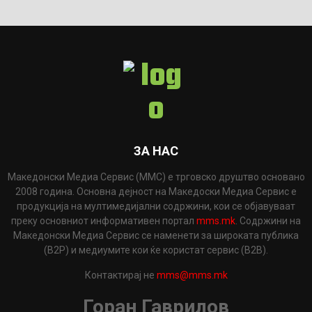
ЗА НАС
Македонски Медиа Сервис (ММС) е трговско друштво основано
2008 година. Основна дејност на Македоски Медиа Сервис е
продукција на мултимедијални содржини, кои се објавуваат
преку основниот информативен портал
mms.mk
. Содржини на
Македонски Медиа Сервис се наменети за широката публика
(B2P) и медиумите кои ќе користат сервис (B2B).
Контактирај не
mms@mms.mk
Горан Гаврилов