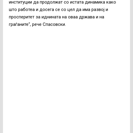
институции да продолжат со истата динамика како
што работеа и досега се со цел да има развој и
просперитет за иднината на оваа држава и на
граѓаните“, рече Спасовски.