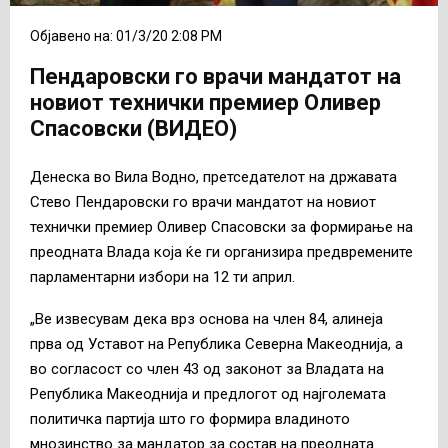
Објавено на: 01/3/20 2:08 PM
Пендаровски го врачи мандатот на
новиот технички премиер Оливер
Спасовски (ВИДЕО)
Денеска во Вила Водно, претседателот на државата
Стево Пендаровски го врачи мандатот на новиот
технички премиер Оливер Спасовски за формирање на
преодната Влада која ќе ги организира предвремените
парламентарни избори на 12 ти април.
„Ве извесувам дека врз основа на член 84, алинеја
прва од Уставот на Република Северна Макеоднија, а
во согласост со член 43 од законот за Владата на
Република Макеоднија и предлогот од најголемата
политичка партија што го формира владиното
мнозинство за мандатор за состав на преодната