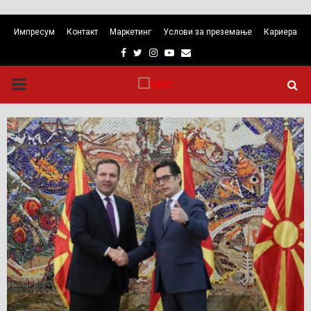
Импресум
Контакт
Маркетинг
Услови за преземање
Кариера
Facebook
Twitter
Instagram
Youtube
Email
PRIMARY
MENU