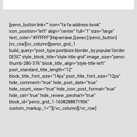
[penci_button link="" icon="fa fa-address-book"
icon_position="left" align="center" full="1" size="large"
text_color="#FFFFFF"]Најчитани Денес [/penci_button]
[vc_row][vc_column][penci_grid_1
build_query="post_type:post|size:6|order_by:popular1|order:
DESC" style_block_title="style-title-grid" image_size="penci-
thumb-280-376" block_title_align="style-title-left"
post_standard_title_length="12"
block_title_font_size="14px" post_title_font_size="12px"
hide_comment="true" hide_post_date="true"
hide_count_view="true" hide_icon_post_format="true"
hide_cat="true" hide_review_piechart="true"
block_id="penci_grid_1-1608288871906"
custom_markup_1=""][/vc_column][/vc_row]