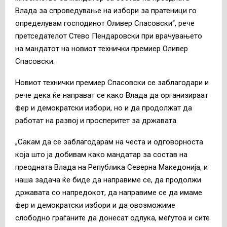
Влада за спроведување на избори за пратеници го
определувам господинот Оливер Спасовски“, рече
претседателот Стево Пендаровски при врачувањето
на мандатот на новиот технички премиер Оливер
Спасовски.
Новиот технички премиер Спасовски се заблагодари и
рече дека ќе направат се како Влада да организираат
фер и демократски избори, но и да продолжат да
работат на развој и просперитет за државата.
„Сакам да се заблагодарам на честа и одговорноста
која што ја добивам како мандатар за состав на
преодната Влада на Република Северна Македонија, и
наша задача ќе биде да направиме се, да продолжи
државата со напредокот, да направиме се да имаме
фер и демократски избори и да овозможиме
слободно граѓаните да донесат одлука, меѓутоа и сите