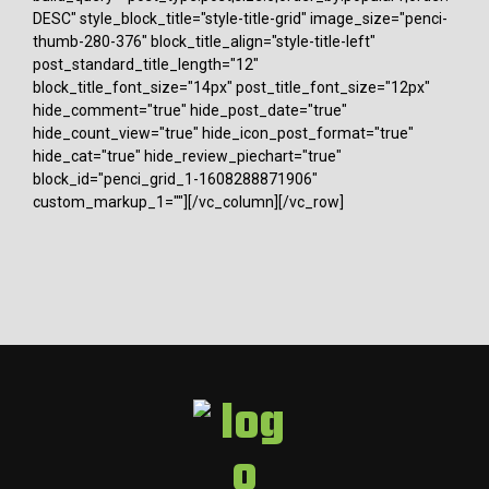
DESC" style_block_title="style-title-grid" image_size="penci-
thumb-280-376" block_title_align="style-title-left"
post_standard_title_length="12"
block_title_font_size="14px" post_title_font_size="12px"
hide_comment="true" hide_post_date="true"
hide_count_view="true" hide_icon_post_format="true"
hide_cat="true" hide_review_piechart="true"
block_id="penci_grid_1-1608288871906"
custom_markup_1=""][/vc_column][/vc_row]