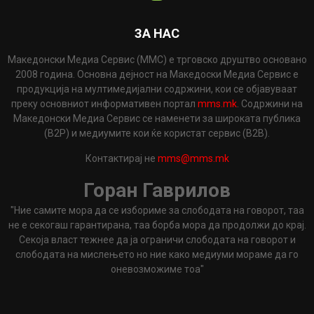
ЗА НАС
Македонски Медиа Сервис (ММС) е трговско друштво основано
2008 година. Основна дејност на Македоски Медиа Сервис е
продукција на мултимедијални содржини, кои се објавуваат
преку основниот информативен портал
mms.mk
. Содржини на
Македонски Медиа Сервис се наменети за широката публика
(B2P) и медиумите кои ќе користат сервис (B2B).
Контактирај не
mms@mms.mk
Горан Гаврилов
"Ние самите мора да се избориме за слободата на говорот, таа
не е секогаш гарантирана, таа борба мора да продолжи до крај.
Секоја власт тежнее да ја ограничи слободата на говорот и
слободата на мислењето но ние како медиуми мораме да го
оневозможиме тоа"