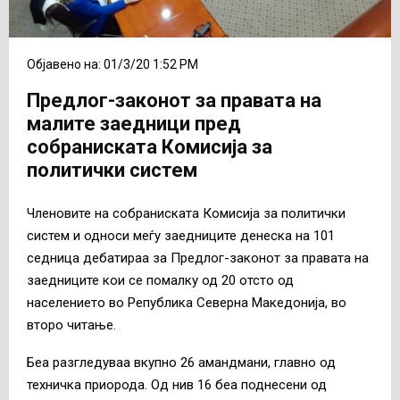
Објавено на: 01/3/20 1:52 PM
Предлог-законот за правата на
малите заедници пред
собраниската Комисија за
политички систем
Членовите на собраниската Комисија за политички
систем и односи меѓу заедниците денеска на 101
седница дебатираа за Предлог-законот за правата на
заедниците кои се помалку од 20 отсто од
населението во Република Северна Македонија, во
второ читање.
Беа разгледуваа вкупно 26 амандмани, главно од
техничка приорода. Од нив 16 беа поднесени од