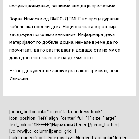
нефункционирање, решивме ние да ја прифатиме.
Зоран Илиоски од ВМРО-ДПМНЕ во процедурална
забелешка посочи дека Националната стратегија
заслужува поголемо внимание. Информира дека
материјалот го добиле доцна, немале време да го
прочитаат, да го разгледаат и додаде оти не му се
дава доволно значење на документот.
– Овој документ не заслужува ваков третман, рече
Илиоски.
[penci_button link="" icon="fa fa-address-book"
icon_position="left" align="center" full="1" size="large"
text_color="#FFFFFF"]Најчитани Денес [/penci_button]
[vc_row][vc_column][penci_grid_1
build_query="post_type:post|size:6|order_by:popular1|order: