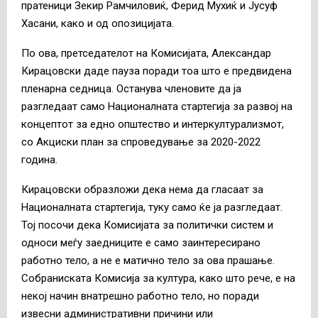
пратеници Зекир Рамчиловиќ, Ферид Мухиќ и Јусуф
Хасани, како и од опозицијата.
По ова, претседателот на Комисијата, Александар
Кирацовски даде пауза поради тоа што е предвидена
пленарна седница. Останува членовите да ја
разгледаат само Националната стартегија за развој на
концептот за едно општество и интеркултурализмот,
со Акциски план за спроведување за 2020-2022
година.
Кирацовски образложи дека нема да гласаат за
Националната стартегија, туку само ќе ја разгледаат.
Тој посочи дека Комисијата за политички систем и
односи меѓу заедниците е само заинтересирано
работно тело, а не е матично тело за ова прашање.
Собраниската Комисија за култура, како што рече, е на
некој начин внатрешно работно тело, но поради
извесни административни причини или