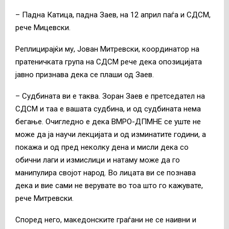
– Падна Катица, падна Заев, на 12 април паѓа и СДСМ,
рече Мицевски.
Реплицирајќи му, Јован Митревски, координатор на
пратеничката група на СДСМ рече дека опозицијата
јавно признава дека се плаши од Заев.
– Судбината ви е таква. Зоран Заев е претседател на
СДСМ и таа е вашата судбина, и од судбината нема
бегање. Очигледно е дека ВМРО-ДПМНЕ се уште не
може да ја научи лекцијата и од изминатите години, а
покажа и од пред неколку дена и мисли дека со
обични лаги и измислици и натаму може да го
манипулира својот народ. Во лицата ви се познава
дека и вие сами не верувате во тоа што го кажувате,
рече Митревски.
Според него, македонските граѓани не се наивни и