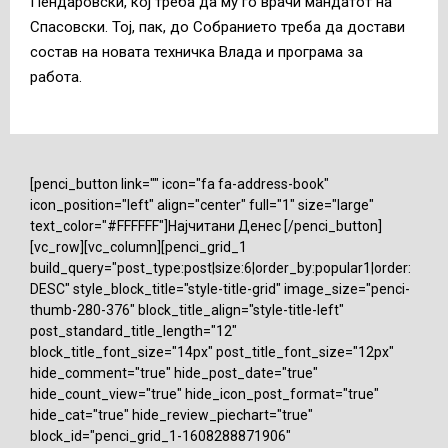
Пендаровски, кој треба да му го врачи мандатот на
Спасовски. Тој, пак, до Собранието треба да достави
состав на новата техничка Влада и програма за
работа.
[penci_button link="" icon="fa fa-address-book"
icon_position="left" align="center" full="1" size="large"
text_color="#FFFFFF"]Најчитани Денес [/penci_button]
[vc_row][vc_column][penci_grid_1
build_query="post_type:post|size:6|order_by:popular1|order:
DESC" style_block_title="style-title-grid" image_size="penci-
thumb-280-376" block_title_align="style-title-left"
post_standard_title_length="12"
block_title_font_size="14px" post_title_font_size="12px"
hide_comment="true" hide_post_date="true"
hide_count_view="true" hide_icon_post_format="true"
hide_cat="true" hide_review_piechart="true"
block_id="penci_grid_1-1608288871906"