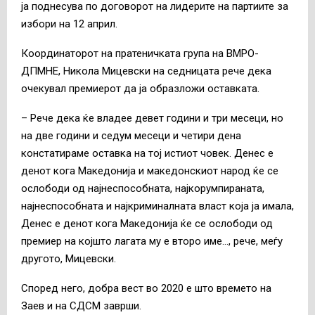
ја поднесува по договорот на лидерите на партиите за
избори на 12 април.
Координаторот на пратеничката група на ВМРО-
ДПМНЕ, Никола Мицевски на седницата рече дека
очекувал премиерот да ја образложи оставката.
– Рече дека ќе владее девет години и три месеци, но
на две години и седум месеци и четири дена
констатираме оставка на тој истиот човек. Денес е
денот кога Македонија и македонскиот народ ќе се
ослободи од најнеспособната, најкорумпираната,
најнеспособната и најкриминалната власт која ја имала,
Денес е денот кога Македонија ќе се ослободи од
премиер на којшто лагата му е второ име…, рече, меѓу
другото, Мицевски.
Според него, добра вест во 2020 е што времето на
Заев и на СДСМ заврши.