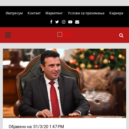
Импресум
Контакт
Маркетинг
Услови за преземање
Кариера
Facebook
Twitter
Instagram
Youtube
Email
PRIMARY
MENU
Објавено на: 01/3/20 1:47 PM