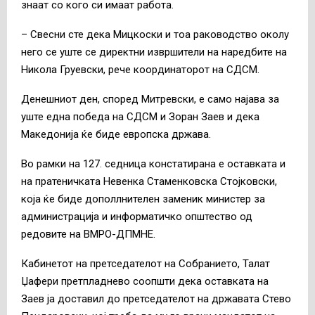
знаат со кого си имаат работа.
– Свесни сте дека Мицкоски и тоа раководство околу
него се уште се директни извршители на наредбите на
Никола Груевски, рече координаторот на СДСМ.
Денешниот ден, според Митревски, е само најава за
уште една победа на СДСМ и Зоран Заев и дека
Македонија ќе биде европска држава.
Во рамки на 127. седница констатирана е оставката и
на пратеничката Невенка Стаменковска Стојковски,
која ќе биде дополлнителен заменик министер за
администрација и информатичко општество од
редовите на ВМРО-ДПМНЕ.
Кабинетот на претседателот на Собранието, Талат
Џафери претпладнево соопшти дека оставката на
Заев ја доставил до претседателот на државата Стево