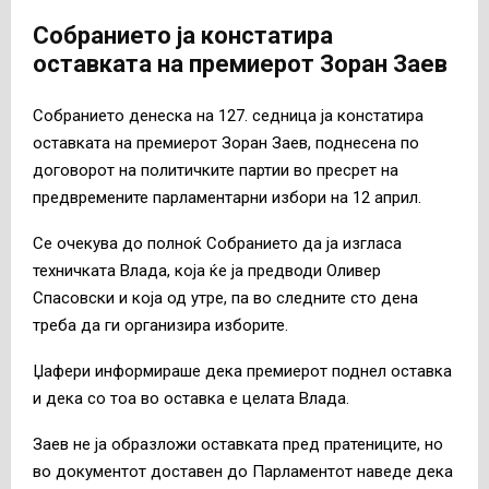
Собранието ја констатира
оставката на премиерот Зоран Заев
Собранието денеска на 127. седница ја констатира
оставката на премиерот Зоран Заев, поднесена по
договорот на политичките партии во пресрет на
предвремените парламентарни избори на 12 април.
Се очекува до полноќ Собранието да ја изгласа
техничката Влада, која ќе ја предводи Оливер
Спасовски и која од утре, па во следните сто дена
треба да ги организира изборите.
Џафери информираше дека премиерот поднел оставка
и дека со тоа во оставка е целата Влада.
Заев не ја образложи оставката пред пратениците, но
во документот доставен до Парламентот наведе дека