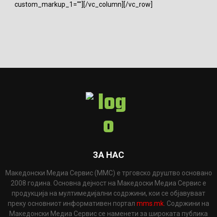
custom_markup_1=""][/vc_column][/vc_row]
ЗА НАС
Македонски Медиа Сервис (ММС) е трговско друштво основано
2008 година. Основна дејност на Македоски Медиа Сервис е
продукција на мултимедијални содржини, кои се објавуваат
преку основниот информативен портал
mms.mk
. Содржини на
Македонски Медиа Сервис се наменети за широката публика