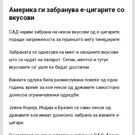
Америка ги забранува е-цигарите со
вкусови
САД најави забрана на некои вкусови од е-цигарите,
поради загриженоста за пушењето меѓу тинејџерите.
Забраната се однесува на минт и овошните вкусови
што се нудат на пазарот. Сепак, ментол и тутун
вкусовите се’ уште ќе бидат достапни.
Ваквата одлука била размислувана повеќе од една
година, време за кое некои од државите самостојно
донесоа ограничувачки одредби.
Јужна Кореја, Индија и Бразил се само некои од
државите кои имаат донесено забрана за ваквите е-
цигари.