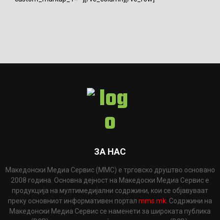
ЗА НАС
Македонски Медиа Сервис (ММС) е трговско друштво основано
2008 година. Основна дејност на Македоски Медиа Сервис е
продукција на мултимедијални содржини, кои се објавуваат
преку основниот информативен портал
mms.mk
. Содржини на
Македонски Медиа Сервис се наменети за широката публика