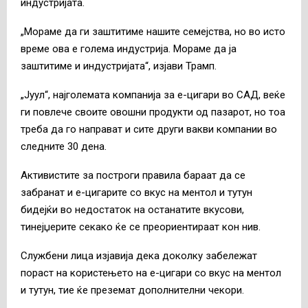
индустријата.
„Мораме да ги заштитиме нашите семејства, но во исто
време ова е голема индустрија. Мораме да ја
заштитиме и индустријата“, изјави Трамп.
„Јуул“, најголемата компанија за е-цигари во САД, веќе
ги повлече своите овошни продукти од пазарот, но тоа
треба да го направат и сите други вакви компании во
следните 30 дена.
Активистите за построги правила бараат да се
забранат и е-цигарите со вкус на ментол и тутун
бидејќи во недостаток на останатите вкусови,
тинејџерите секако ќе се преориентираат кон нив.
Службени лица изјавија дека доколку забележат
пораст на користењето на е-цигари со вкус на ментол
и тутун, тие ќе преземат дополнителни чекори.