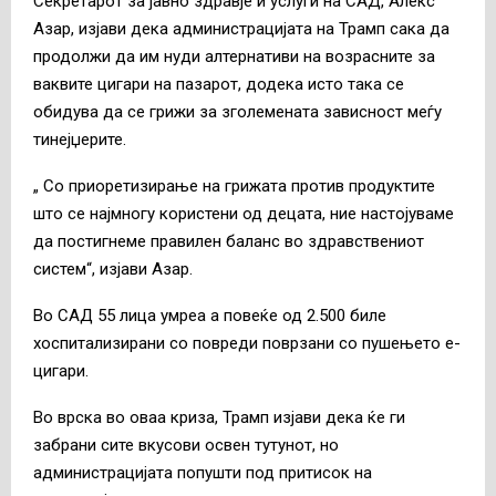
Секретарот за јавно здравје и услуги на САД, Алекс
Азар, изјави дека администрацијата на Трамп сака да
продолжи да им нуди алтернативи на возрасните за
ваквите цигари на пазарот, додека исто така се
обидува да се грижи за зголемената зависност меѓу
тинејџерите.
„ Со приоретизирање на грижата против продуктите
што се најмногу користени од децата, ние настојуваме
да постигнеме правилен баланс во здравствениот
систем“, изјави Азар.
Во САД 55 лица умреа а повеќе од 2.500 биле
хоспитализирани со повреди поврзани со пушењето е-
цигари.
Во врска во оваа криза, Трамп изјави дека ќе ги
забрани сите вкусови освен тутунот, но
администрацијата попушти под притисок на