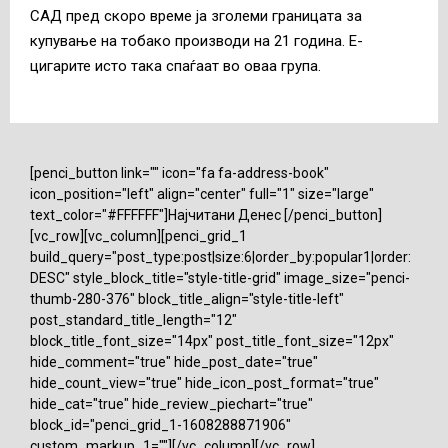
САД пред скоро време ја зголеми границата за
купување на тобако производи на 21 година. Е-
цигарите исто така спаѓаат во оваа група.
[penci_button link="" icon="fa fa-address-book"
icon_position="left" align="center" full="1" size="large"
text_color="#FFFFFF"]Најчитани Денес [/penci_button]
[vc_row][vc_column][penci_grid_1
build_query="post_type:post|size:6|order_by:popular1|order:
DESC" style_block_title="style-title-grid" image_size="penci-
thumb-280-376" block_title_align="style-title-left"
post_standard_title_length="12"
block_title_font_size="14px" post_title_font_size="12px"
hide_comment="true" hide_post_date="true"
hide_count_view="true" hide_icon_post_format="true"
hide_cat="true" hide_review_piechart="true"
block_id="penci_grid_1-1608288871906"
custom_markup_1=""][/vc_column][/vc_row]