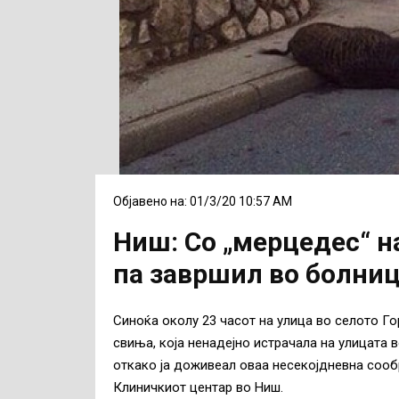
Објавено на: 01/3/20 10:57 AM
Ниш: Со „мерцедес“ н
па завршил во болни
Синоќа околу 23 часот на улица во селото Го
свиња, која ненадејно истрачала на улицата 
откако ја доживеал оваа несекојдневна сооб
Клиничкиот центар во Ниш.