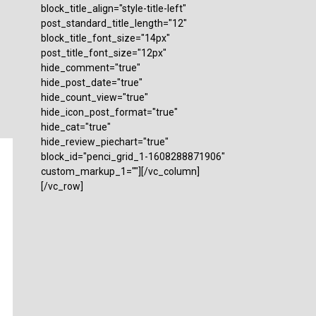
block_title_align="style-title-left"
post_standard_title_length="12"
block_title_font_size="14px"
post_title_font_size="12px"
hide_comment="true"
hide_post_date="true"
hide_count_view="true"
hide_icon_post_format="true"
hide_cat="true"
hide_review_piechart="true"
block_id="penci_grid_1-1608288871906"
custom_markup_1=""][/vc_column]
[/vc_row]