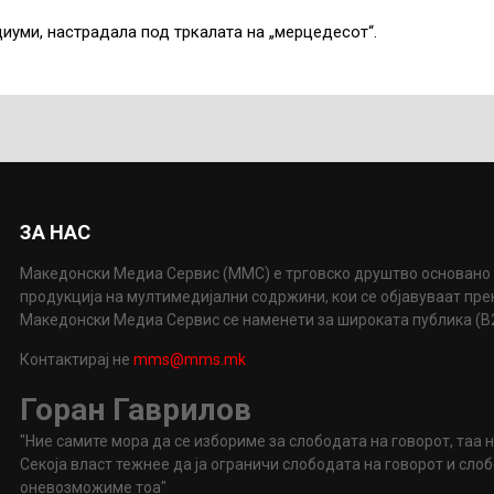
иуми, настрадала под тркалата на „мерцедесот“.
ЗА НАС
Македонски Медиа Сервис (ММС) е трговско друштво основано 
продукција на мултимедијални содржини, кои се објавуваат пр
Македонски Медиа Сервис се наменети за широката публика (B2P
Контактирај не
mms@mms.mk
Горан Гаврилов
"Ние самите мора да се избориме за слободата на говорот, таа 
Секоја власт тежнее да ја ограничи слободата на говорот и сл
оневозможиме тоа"