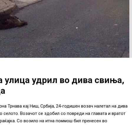
а улица удрил во дива свиња,
ца
рна Трнава кај Ниш, Србија, 24-годишен возач налетал на дива
во селото. Возачот се здобил со повреди на главата и вратот
раќајка. Со возило на итна поммош бил пренесен во