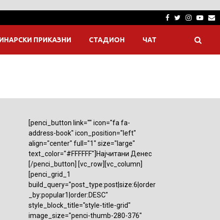
Facebook
Twitter
Instagra
Yout
E
ИНАРСКИ ПРИКАЗНИ
СТАДИОН
ЧАТ
[penci_button link="" icon="fa fa-
address-book" icon_position="left"
align="center" full="1" size="large"
text_color="#FFFFFF"]Најчитани Денес
[/penci_button] [vc_row][vc_column]
[penci_grid_1
build_query="post_type:post|size:6|order
_by:popular1|order:DESC"
style_block_title="style-title-grid"
image_size="penci-thumb-280-376"