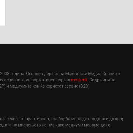
2008 година. Основна дејност на Македоски Медиа Сервис е
еку основниот информативен портал
mms.mk
. Содржини на
) и медиумите кои ќе користат сервис (B2B).
не е секогаш гарантирана, таа борба мора да продолжи до крај.
ободата на мислењето но ние како медиуми мораме да го