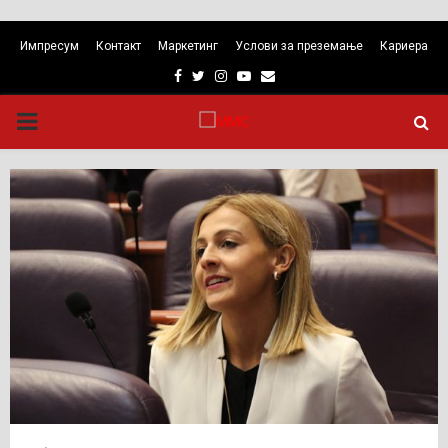
Импресум
Контакт
Маркетинг
Услови за преземање
Кариера
Facebook
Twitter
Instagram
Youtube
Email
PRIMARY
MENU