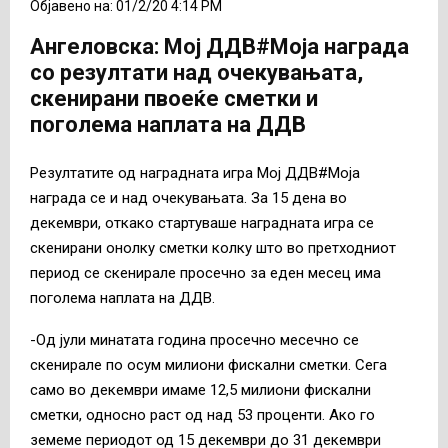
Објавено на: 01/2/20 4:14 PM
Ангеловска: Мој ДДВ#Моја награда
со резултати над очекувањата,
скенирани пвоеќе сметки и
поголема наплата на ДДВ
Резултатите од наградната игра
Мој ДДВ#Моја
награда
се и над очекувањата. За 15 дена во
декември, откако стартуваше наградната игра се
скенирани онолку сметки колку што во претходниот
период се скенирале просечно за еден месец има
поголема наплата на ДДВ.
-Од јули минатата година просечно месечно се
скенирале по осум милиони фискални сметки. Сега
само во декември имаме 12,5 милиони фискални
сметки, односно раст од над 53 проценти. Ако го
земеме периодот од 15 декември до 31 декември