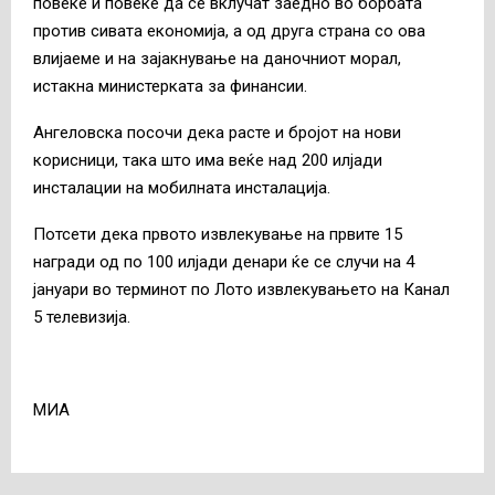
повеќе и повеќе да се вклучат заедно во борбата
против сивата економија, а од друга страна со ова
влијаеме и на зајакнување на даночниот морал,
истакна министерката за финансии.
Ангеловска посочи дека расте и бројот на нови
корисници, така што има веќе над 200 илјади
инсталации на мобилната инсталација.
Потсети дека првото извлекување на првите 15
награди од по 100 илјади денари ќе се случи на 4
јануари во терминот по Лото извлекувањето на Канал
5 телевизија.
МИА