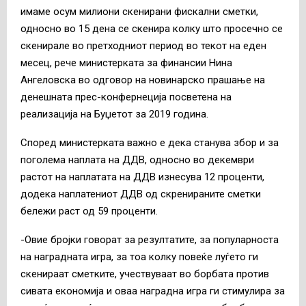
имаме осум милиони скенирани фискални сметки,
односно во 15 дена се скенира колку што просечно се
скенирале во претходниот период во текот на еден
месец, рече министерката за финансии Нина
Ангеловска во одговор на новинарско прашање на
денешната прес-конфернеција посветена на
реализација на Буџетот за 2019 година.
Според министерката важно е дека станува збор и за
поголема наплата на ДДВ, односно во декември
растот на наплатата на ДДВ изнесува 12 проценти,
додека наплатениот ДДВ од скренираните сметки
бележи раст од 59 проценти.
-Овие бројки говорат за резултатите, за популарноста
на наградната игра, за тоа колку повеќе луѓето ги
скенираат сметките, учествуваат во борбата против
сивата економија и оваа наградна игра ги стимулира за