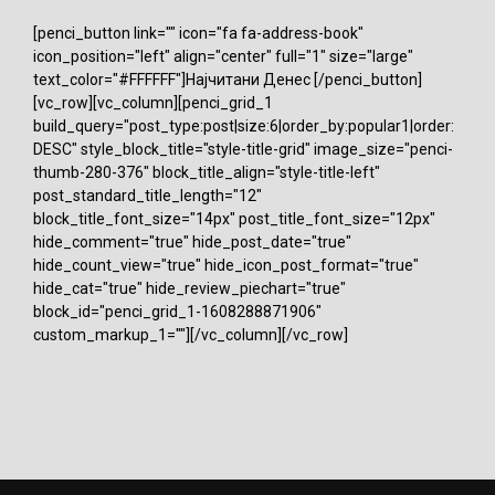
[penci_button link="" icon="fa fa-address-book"
icon_position="left" align="center" full="1" size="large"
text_color="#FFFFFF"]Најчитани Денес [/penci_button]
[vc_row][vc_column][penci_grid_1
build_query="post_type:post|size:6|order_by:popular1|order:
DESC" style_block_title="style-title-grid" image_size="penci-
thumb-280-376" block_title_align="style-title-left"
post_standard_title_length="12"
block_title_font_size="14px" post_title_font_size="12px"
hide_comment="true" hide_post_date="true"
hide_count_view="true" hide_icon_post_format="true"
hide_cat="true" hide_review_piechart="true"
block_id="penci_grid_1-1608288871906"
custom_markup_1=""][/vc_column][/vc_row]