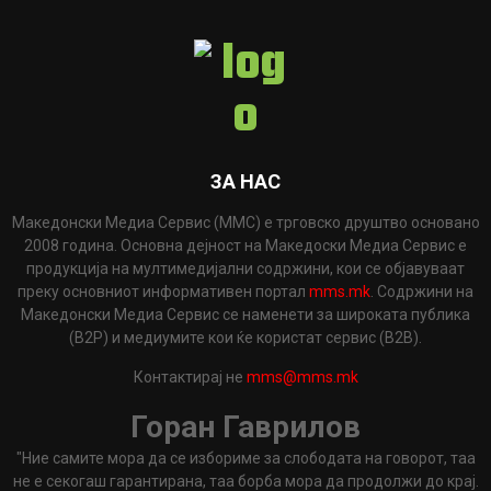
ЗА НАС
Македонски Медиа Сервис (ММС) е трговско друштво основано
2008 година. Основна дејност на Македоски Медиа Сервис е
продукција на мултимедијални содржини, кои се објавуваат
преку основниот информативен портал
mms.mk
. Содржини на
Македонски Медиа Сервис се наменети за широката публика
(B2P) и медиумите кои ќе користат сервис (B2B).
Контактирај не
mms@mms.mk
Горан Гаврилов
"Ние самите мора да се избориме за слободата на говорот, таа
не е секогаш гарантирана, таа борба мора да продолжи до крај.