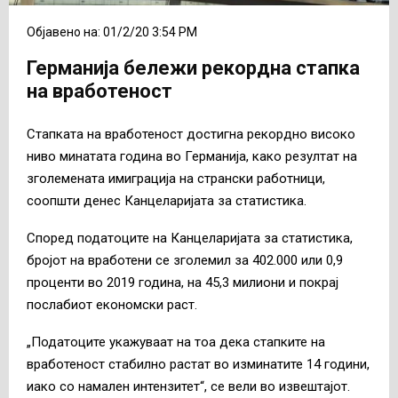
Објавено на: 01/2/20 3:54 PM
Германија бележи рекордна стапка
на вработеност
Стапката на вработеност достигна рекордно високо
ниво минатата година во Германија, како резултат на
зголемената имиграција на странски работници,
соопшти денес Канцеларијата за статистика.
Според податоците на Канцеларијата за статистика,
бројот на вработени се зголемил за 402.000 или 0,9
проценти во 2019 година, на 45,3 милиони и покрај
послабиот економски раст.
„Податоците укажуваат на тоа дека стапките на
вработеност стабилно растат во изминатите 14 години,
иако со намален интензитет“, се вели во извештајот.