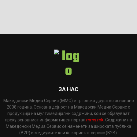
ЗА НАС
Македонски Медиа Сервис (ММС) е трговско друштво основано
2008 година. Основна дејност на Македоски Медиа Сервис е
продукција на мултимедијални содржини, кои се објавуваат
преку основниот информативен портал
mms.mk
. Содржини на
Македонски Медиа Сервис се наменети за широката публика
(B2P) и медиумите кои ќе користат сервис (B2B).