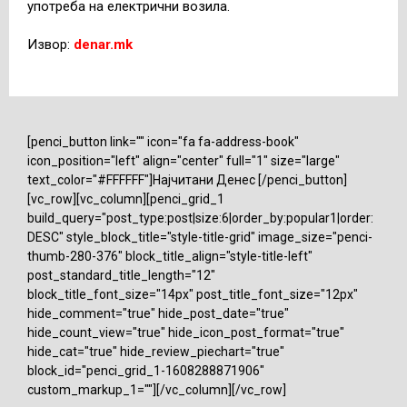
употреба на електрични возила.
Извор:
denar.mk
[penci_button link="" icon="fa fa-address-book"
icon_position="left" align="center" full="1" size="large"
text_color="#FFFFFF"]Најчитани Денес [/penci_button]
[vc_row][vc_column][penci_grid_1
build_query="post_type:post|size:6|order_by:popular1|order:
DESC" style_block_title="style-title-grid" image_size="penci-
thumb-280-376" block_title_align="style-title-left"
post_standard_title_length="12"
block_title_font_size="14px" post_title_font_size="12px"
hide_comment="true" hide_post_date="true"
hide_count_view="true" hide_icon_post_format="true"
hide_cat="true" hide_review_piechart="true"
block_id="penci_grid_1-1608288871906"
custom_markup_1=""][/vc_column][/vc_row]