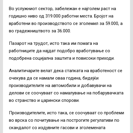
Во услужниот сектор, забележан е најголем раст на
годишно ниво од 319.000 работни места. Бројот на
вработени во производството се зголемил за 59.000, а
во градежништвото за 36.000.
Пазарот на трудот, исто така им помага на
работниците да најдат подобро вработување со
подобрена социјална заштита и повисоки приходи.
Аналитичарите велат дека стапката на вработеност се
очекува да се намали оваа година, бидејќи
производителите на автомобили и добавувачи на
делови се соочуваат со намалување на побарувачката
во странство и царински спорови.
Производителите, исто така, се соочуваат со проблеми
во врска со почитување на построгите регулативи по
скандалот со издувните гасови и зголемената