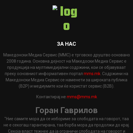
ЗА НАС
Македонски Медиа Сервис (ММС) е трговско друштво основано
2008 година. Основна дејност на Македоски Медиа Сервис е
продукција на мултимедијални содржини, кои се објавуваат
преку основниот информативен портал
mms.mk
. Содржини на
Македонски Медиа Сервис се наменети за широката публика
(B2P) и медиумите кои ќе користат сервис (B2B).
Контактирај не
mms@mms.mk
Горан Гаврилов
"Ние самите мора да се избориме за слободата на говорот, таа
не е секогаш гарантирана, таа борба мора да продолжи до крај.
Секоја власт тежнее да ја ограничи слободата на говорот и