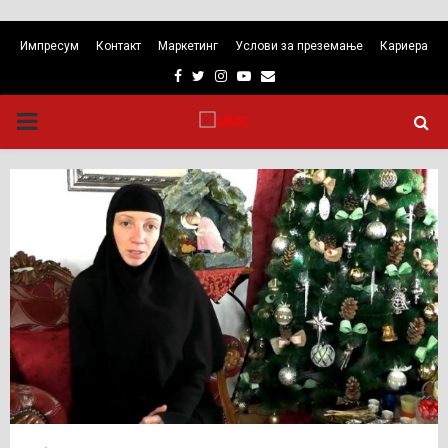
Импресум
Контакт
Маркетинг
Услови за преземање
Кариера
Facebook
Twitter
Instagram
Youtube
Email
PRIMARY
MENU