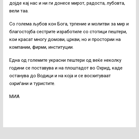
дојде кај нас и ни ги донесе мирот, радоста, лубовта,
вели таа.
Со голема љубов кон Бога, трпение и молитви за мир и
благостојба сестрите изработиле со стотици пештери,
кои красат многу домови, цркви, но и простории на
компании, фирми, институции.
Една од големите украсни пештери од веќе неколку
години се поставува и на плоштадот во Охрид, каде
останува до Водици и на која и се восхитуваат
охриѓани и туристите.
МИА