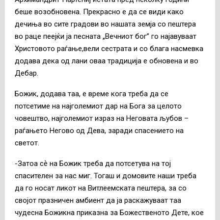
беше возобновена. Прекрасно е да се види како
дечиња во сите градови во нашата земја со пештера
во раце пеејќи ја песната „Вечниот бог” го најавуваат
Христовото раѓање,вели сестрата и со блага насмевка
додава дека од лани оваа традиција е обновена и во
Дебар.
Божик, додава таа, е време кога треба да се
потсетиме на најголемиот дар на Бога за целото
човештво, најголемиот израз на Неговата љубов –
раѓањето Негово од Дева, заради спасението на
светот.
-Затоа сѐ на Божик треба да потсетува на тој
спасителен за нас миг. Тогаш и домовите наши треба
да го носат ликот на Витлеемската пештера, за со
својот празничен амбиент да ја раскажуваат таа
чудесна Божикна приказна за Божественото Дете, кое