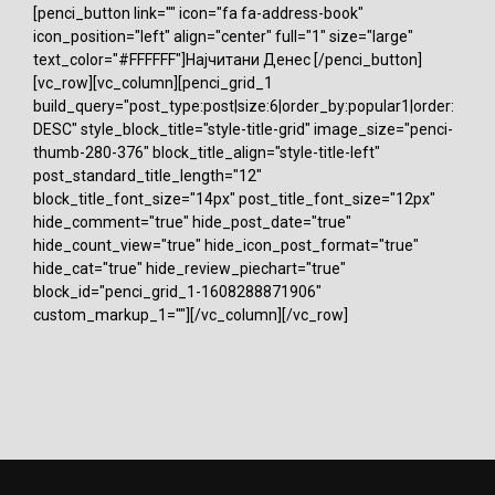
[penci_button link="" icon="fa fa-address-book"
icon_position="left" align="center" full="1" size="large"
text_color="#FFFFFF"]Најчитани Денес [/penci_button]
[vc_row][vc_column][penci_grid_1
build_query="post_type:post|size:6|order_by:popular1|order:
DESC" style_block_title="style-title-grid" image_size="penci-
thumb-280-376" block_title_align="style-title-left"
post_standard_title_length="12"
block_title_font_size="14px" post_title_font_size="12px"
hide_comment="true" hide_post_date="true"
hide_count_view="true" hide_icon_post_format="true"
hide_cat="true" hide_review_piechart="true"
block_id="penci_grid_1-1608288871906"
custom_markup_1=""][/vc_column][/vc_row]