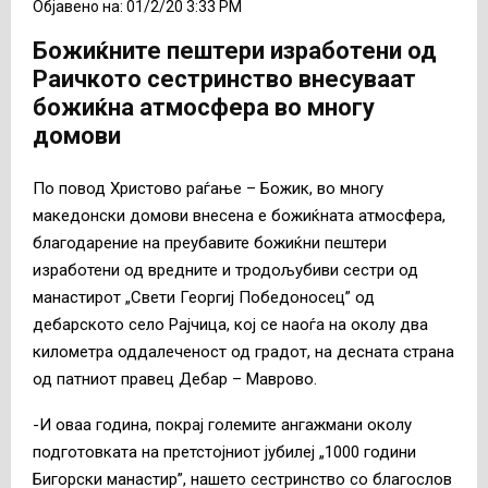
Објавено на: 01/2/20 3:33 PM
Божиќните пештери изработени од
Раичкото сестринство внесуваат
божиќна атмосфера во многу
домови
По повод Христово раѓање – Божик, во многу
македонски домови внесена е божиќната атмосфера,
благодарение на преубавите божиќни пештери
изработени од вредните и тродољубиви сестри од
манастирот „Свети Георгиј Победоносец” од
дебарското село Рајчица, кој се наоѓа на околу два
километра оддалеченост од градот, на десната страна
од патниот правец Дебар – Маврово.
-И оваа година, покрај големите ангажмани околу
подготовката на претстојниот јубилеј „1000 години
Бигорски манастир”, нашето сестринство со благослов