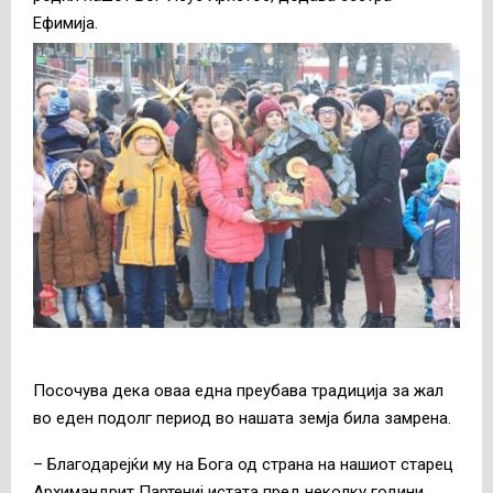
Ефимија.
Посочува дека оваа една преубава традиција за жал
во еден подолг период во нашата земја била замрена.
– Благодарејќи му на Бога од страна на нашиот старец
Архимандрит Партениј истата пред неколку години