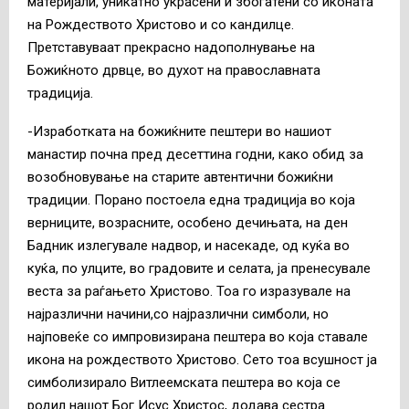
материјали, уникатно украсени и збогатени со иконата
на Рождеството Христово и со кандилце.
Претставуваат прекрасно надополнување на
Божиќното дрвце, во духот на православната
традиција.
-Изработката на божиќните пештери во нашиот
манастир почна пред десеттина годни, како обид за
возобновување на старите автентични божиќни
традиции. Порано постоела една традиција во која
верниците, возрасните, особено дечињата, на ден
Бадник излегувале надвор, и насекаде, од куќа во
куќа, по улците, во градовите и селата, ја пренесувале
веста за раѓањето Христово. Тоа го изразувале на
најразлични начини,со најразлични симболи, но
најповеќе со импровизирана пештера во која ставале
икона на рождеството Христово. Сето тоа всушност ја
симболизирало Витлеемската пештера во која се
родил нашот Бог Исус Христос, додава сестра