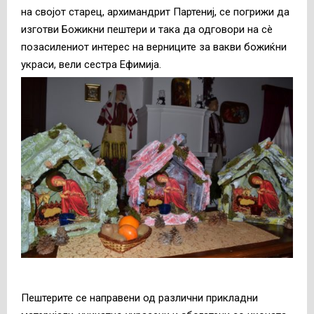
на својот старец, архимандрит Партениј, се погрижи да
изготви Божикни пештери и така да одговори на сè
позасилениот интерес на верниците за вакви божиќни
украси, вели сестра Ефимија.
Пештерите се направени од различни прикладни