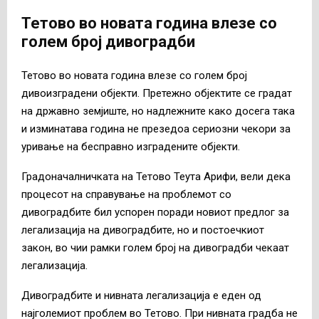
Тетово во новата година влезе со
голем број дивоградби
Тетово во новата година влезе со голем број
дивоизградени објекти. Претежно објектите се градат
на државно земјиште, но надлежните како досега така
и изминатава година не презедоа сериозни чекори за
уривање на бесправно изградените објекти.
Градоначалничката на Тетово Теута Арифи, вели дека
процесот на справување на проблемот со
дивоградбите бил успорен поради новиот предлог за
легализација на дивоградбите, но и постоечкиот
закон, во чии рамки голем број на дивоградби чекаат
легализација.
Дивоградбите и нивната легализација е еден од
најголемиот проблем во Тетово. При нивната градба не