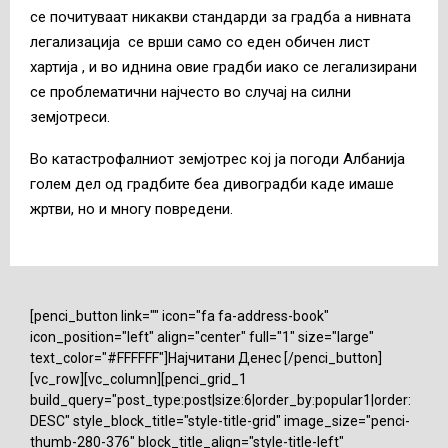
се почитуваат никакви стандарди за градба а нивната
легализација се врши само со еден обичен лист
хартија , и во иднина овие градби иако се легализирани
се проблематични најчесто во случај на силни
земјотреси.
Во катастрофалниот земјотрес кој ја погоди Албанија
голем дел од градбите беа дивоградби каде имаше
жртви, но и многу повредени.
[penci_button link="" icon="fa fa-address-book"
icon_position="left" align="center" full="1" size="large"
text_color="#FFFFFF"]Најчитани Денес [/penci_button]
[vc_row][vc_column][penci_grid_1
build_query="post_type:post|size:6|order_by:popular1|order:
DESC" style_block_title="style-title-grid" image_size="penci-
thumb-280-376" block_title_align="style-title-left"