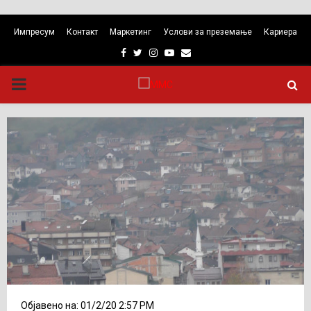
Импресум
Контакт
Маркетинг
Услови за преземање
Кариера
Facebook
Twitter
Instagram
Youtube
Email
PRIMARY
MENU
Објавено на: 01/2/20 2:57 PM