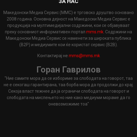
ЗА НАС
Македонски Медиа Сервис (ММС) е трговско друштво основано
2008 година. Основна дејност на Македоски Медиа Сервис е
продукција на мултимедијални содржини, кои се објавуваат
преку основниот информативен портал
mms.mk
. Содржини на
Македонски Медиа Сервис се наменети за широката публика
(B2P) и медиумите кои ќе користат сервис (B2B).
Контактирај не
mms@mms.mk
Горан Гаврилов
"Ние самите мора да се избориме за слободата на говорот, таа
не е секогаш гарантирана, таа борба мора да продолжи до крај.
Секоја власт тежнее да ја ограничи слободата на говорот и
слободата на мислењето но ние како медиуми мораме да го
оневозможиме тоа"