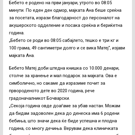
Бебето е родено на први јануари, утрото во 08:05
минути. По еден ден одмор, мајката Ана беше среќна
за посетата, изрази благодарност до персоналот на
акушерското одделение и посака среќна и бериќетна
година.
„Бебето се роди во 08:05 сабајлето, тешко е три кг и
100 грама, 49 сантиметри долго и се вика Матеј“, изјави
мајката Ана.
Бебето Матеј доби штедна книшка со 10.000 денари,
столче за хранење и мал подарок за мајката. Ова е
симболично, но сакаме да изразиме почит за
првороденото дете во 2020 година, рече
градоначалникот Бочварски.
„Секоја година овде доаѓаме за убав настан. Можам
да бидам задоволен дека до денеска има 6 родени
бебиња, што значи дека ќе биде успешна и плодна
година, со многу дечиња. Верувам дека клиничката