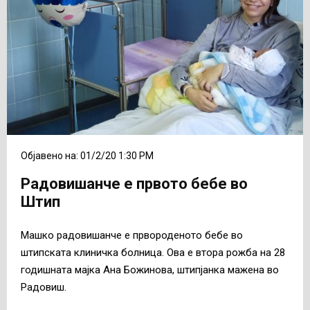
Објавено на: 01/2/20 1:30 PM
Радовишанче е првото бебе во
Штип
Машко радовишанче е првороденото бебе во
штипската клиничка болница. Ова е втора рожба на 28
годишната мајка Ана Божинова, штипјанка мажена во
Радовиш.