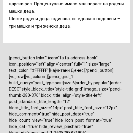
царски рез. Процентуално имало мал пораст на родени
машки деца.
Шесте родени деца годинава, се еднакво поделени –
три машки и три женски деца.
[penci_button link="" icon="fa fa-address-book"
icon_position="left" align="center" full="1" size="large"
text_color="#FFFFFF"]Најчитани Денес [/penci_button]
[vc_row][vc_column][penci_grid_1
build_query="post_type:post|size:6|order_by:popular1|order:
DESC" style_block_title="style-title-grid" image_size="penci-
thumb-280-376" block_title_align="style-title-left"
post_standard_title_length="12"
block_title_font_size="14px" post_title_font_size="12px"
hide_comment="true" hide_post_date="true"
hide_count_view="true" hide_icon_post_format="true"
hide_cat="true" hide_review_piechart="true"
block_id="penci_grid_1-1608288871906"