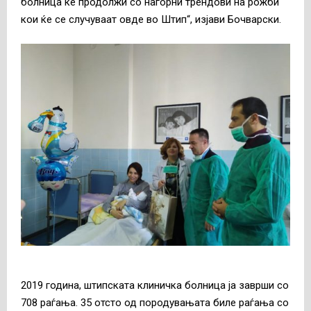
болница ќе продолжи со нагорни трендови на рожби
кои ќе се случуваат овде во Штип“, изјави Бочварски.
2019 година, штипската клиничка болница ја заврши со
708 раѓања. 35 отсто од породувањата биле раѓања со