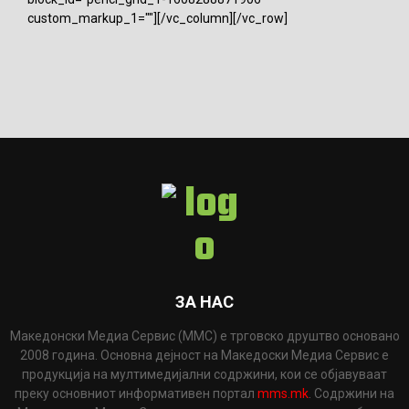
custom_markup_1=""][/vc_column][/vc_row]
ЗА НАС
Македонски Медиа Сервис (ММС) е трговско друштво основано
2008 година. Основна дејност на Македоски Медиа Сервис е
продукција на мултимедијални содржини, кои се објавуваат
преку основниот информативен портал
mms.mk
. Содржини на