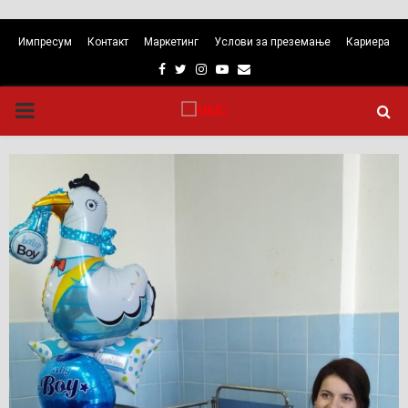
Импресум
Контакт
Маркетинг
Услови за преземање
Кариера
Facebook
Twitter
Instagram
Youtube
Email
PRIMARY
MENU