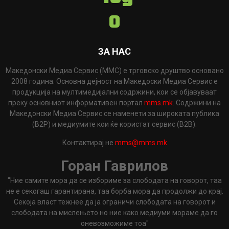
ЗА НАС
Македонски Медиа Сервис (ММС) е трговско друштво основано
2008 година. Основна дејност на Македоски Медиа Сервис е
продукција на мултимедијални содржини, кои се објавуваат
преку основниот информативен портал
mms.mk
. Содржини на
Македонски Медиа Сервис се наменети за широката публика
(B2P) и медиумите кои ќе користат сервис (B2B).
Контактирај не
mms@mms.mk
Горан Гаврилов
"Ние самите мора да се избориме за слободата на говорот, таа
не е секогаш гарантирана, таа борба мора да продолжи до крај.
Секоја власт тежнее да ја ограничи слободата на говорот и
слободата на мислењето но ние како медиуми мораме да го
оневозможиме тоа"