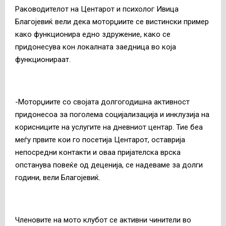
Раководителот на Центарот и психолог Ивица
Благојевиќ вели дека моторџиите се вистински пример
како функционира едно здружение, како се
придонесува кон локалната заедница во која
функционираат.
-Моторџиите со својата долгогодишна активност
придонесоа за поголема социјализација и инклузија на
корисниците на услугите на дневниот центар. Тие беа
меѓу првите кои го посетија Центарот, оставрија
непосредни контакти и оваа пријателска врска
опстанува повеќе од деценија, се надеваме за долги
години, вели Благојевиќ.
Членовите на мото клубот се активни чинители во