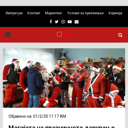
Импресум
Контакт
Маркетинг
Услови за преземање
Кариера
Facebook
Twitter
Instagram
Youtube
Email
PRIMARY
MENU
Објавено на: 01/2/20 11:17 AM
Магијата на празничното дарување