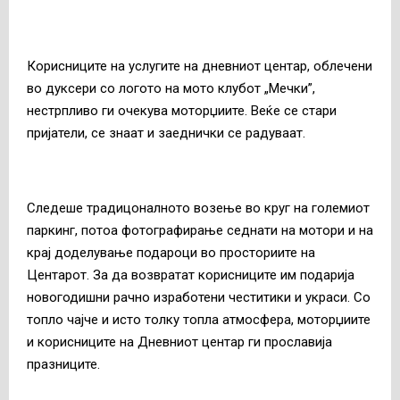
Корисниците на услугите на дневниот центар, облечени
во дуксери со логото на мото клубот „Мечки”,
нестрпливо ги очекува моторџиите. Веќе се стари
пријатели, се знаат и заеднички се радуваат.
Следеше традицоналното возење во круг на големиот
паркинг, потоа фотографирање седнати на мотори и на
крај доделување подароци во просториите на
Центарот. За да возвратат корисниците им подарија
новогодишни рачно изработени честитики и украси. Со
топло чајче и исто толку топла атмосфера, моторџиите
и корисниците на Дневниот центар ги прославија
празниците.