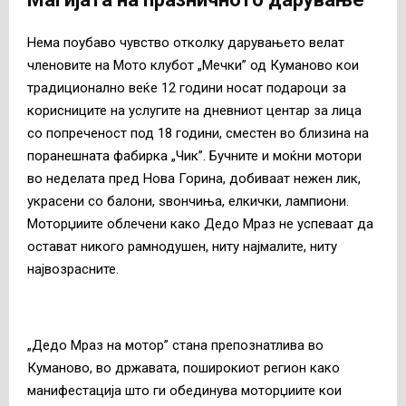
Нема поубаво чувство отколку дарувањето велат
членовите на Мото клубот „Мечки” од Куманово кои
традиционално веќе 12 години носат подароци за
корисниците на услугите на дневниот центар за лица
со попреченост под 18 години, сместен во близина на
поранешната фабирка „Чик”. Бучните и моќни мотори
во неделата пред Нова Горина, добиваат нежен лик,
украсени со балони, ѕвончиња, елкички, лампиони.
Моторџиите облечени како Дедо Мраз не успеваат да
остават никого рамнодушен, ниту најмалите, ниту
највозрасните.
„Дедо Мраз на мотор” стана препознатлива во
Куманово, во државата, поширокиот регион како
манифестација што ги обединува моторџиите кои