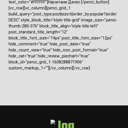
text_color="#FFFFFF"]Најчитани Денес [/penci_button]
[vc_row][vc_column][penci_grid_1
build_query="post_type:post|size:6|order_by:popular1|order:
DESC" style_block_title="style-title-grid" image_size="penci-
thumb-280-376" block_title_align="style-title-left"
post_standard_title_length="12"
block_title_font_size="14px" post_title_font_size="12px"
hide_comment="true" hide_post_date="true"
hide_count_view="true" hide_icon_post_format="true"
hide_cat="true" hide_review_piechart="true"
block_id="penci_grid_1-1608288871906"
custom_markup_1=""][/vc_column][/vc_row]