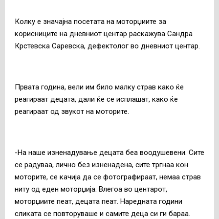
Колку е значајна посетата на моторџиите за
корисниците на дневниот центар раскажува Сандра
Крстевска Саревска, дефектолог во дневниот центар.
Првата година, вели им било малку страв како ќе
реагираат децата, дали ќе се исплашат, како ќе
реагираат од звукот на моторите.
-На наше изненадување децата беа воодушевени. Сите
се радуваа, лично без изненадена, сите тргнаа кон
моторите, се качија да се фотографираат, немаа страв
ниту од еден моторџија. Влегоа во центарот,
моторџиите пеат, децата пеат. Наредната години
сликата се повторуваше и самите деца си ги бараа.