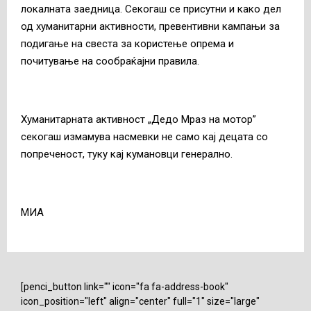
локалната заедница. Секогаш се присутни и како дел
од хуманитарни активности, превентивни кампањи за
подигање на свеста за користење опрема и
почитување на сообраќајни правила.
Хуманитарната активност „Дедо Мраз на мотор”
секогаш измамува насмевки не само кај децата со
попреченост, туку кај кумановци генерално.
MИА
[penci_button link="" icon="fa fa-address-book"
icon_position="left" align="center" full="1" size="large"