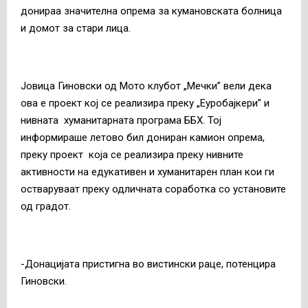
донираа значителна опрема за кумановската болница
и домот за стари лица.
Јовица Гиновски од Мото клубот „Мечки” вели дека
ова е проект кој се реализира преку „Еуробајкери” и
нивната хуманитарната програма ББХ. Тој
информираше летово бил дониран камион опрема,
преку проект која се реализира преку нивните
активности на едукативен и хуманитарен план кои ги
остваруваат преку одличната соработка со установите
од градот.
-Донацијата пристигна во вистински раце, потенцира
Гиновски.