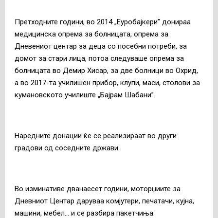
Претходните години, во 2014 „Еуробајкери” донираа
медицинска опрема за болницата, опрема за
Дневениот центар за деца со посебни потреби, за
домот за стари лица, потоа следуваше опрема за
болницата во Демир Хисар, за две болници во Охрид,
а во 2017-та училишен прибор, клупи, маси, столови за
кумановското училиште „Бајрам Шабани”.
Наредните донации ќе се реализираат во други
градови од соседните држави.
Во изминативе дванаесет години, моторџиите за
Дневниот Центар даруваа комјутери, печатачи, кујна,
машини, мебел… и се разбира пакетчиња.