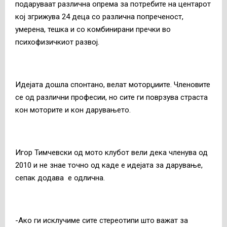
подаруваат различна опрема за потребите на центарот
кој згрижува 24 деца со различна попреченост,
умерена, тешка и со комбинирани пречки во
психофизичкиот развој.
Идејата дошла спонтано, велат моторџиите. Членовите
се од различни професии, но сите ги поврзува страста
кон моторите и кон дарувањето.
Игор Тимчевски од мото клубот вели дека членува од
2010 и не знае точно од каде е идејата за дарување,
сепак додава е одлична.
-Ако ги исклучиме сите стереотипи што важат за