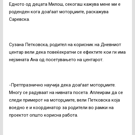
Едното од децата Милош, секогаш кажува мене ми е
роденден кога доаѓаат моторџиите, раскажува
Саревска.
Сузана Петковска, родител на корисник на Дневниот
центар вели дека повеќекратни се ефектите кои ги има
нејзината Ана од посетувањето на центарот.
-Претпразнично научија дека доаѓаат моторџиите.
Многу се радуваат на нивната посета. Аплеирам да се
следи примерот на моторџиите, вели Петковска која
воедно е и координатор за родители во рамки на
проектот општо корисна работа.