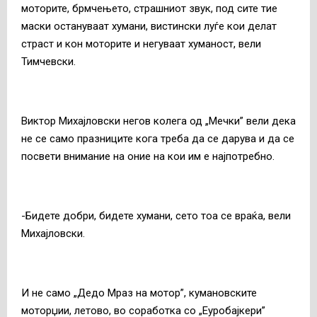
моторите, брмчењето, страшниот звук, под сите тие
маски остануваат хумани, вистински луѓе кои делат
страст и кон моторите и негуваат хуманост, вели
Тимчевски.
Виктор Михајловски негов колега од „Мечки” вели дека
не се само празниците кога треба да се дарува и да се
посвети внимание на оние на кои им е најпотребно.
-Бидете добри, бидете хумани, сето тоа се враќа, вели
Михајловски.
И не само „Дедо Мраз на мотор”, кумановските
моторџии, летово, во соработка со „Еуробајкери”