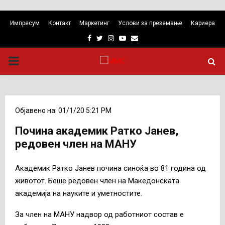
Импресум
Контакт
Маркетинг
Услови за преземање
Кариера
Facebook
Twitter
Instagram
Youtube
Email
PRIMARY
MENU
Објавено на: 01/1/20 5:21 PM
Почина академик Ратко Јанев,
редовен член на МАНУ
Академик Ратко Јанев почина синоќа во 81 година од
животот. Беше редовен член на Македонската
академија на науките и уметностите.
За член на МАНУ надвор од работниот состав е