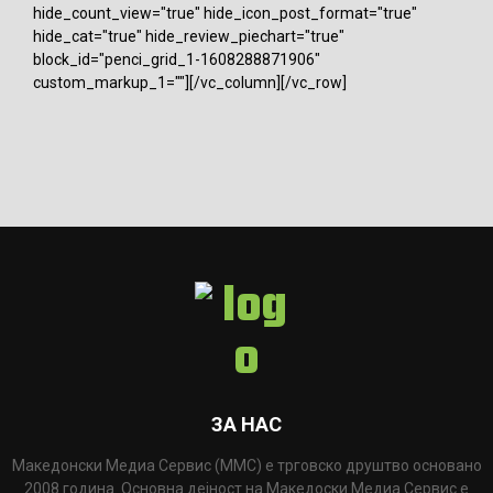
hide_count_view="true" hide_icon_post_format="true"
hide_cat="true" hide_review_piechart="true"
block_id="penci_grid_1-1608288871906"
custom_markup_1=""][/vc_column][/vc_row]
ЗА НАС
Македонски Медиа Сервис (ММС) е трговско друштво основано
2008 година. Основна дејност на Македоски Медиа Сервис е