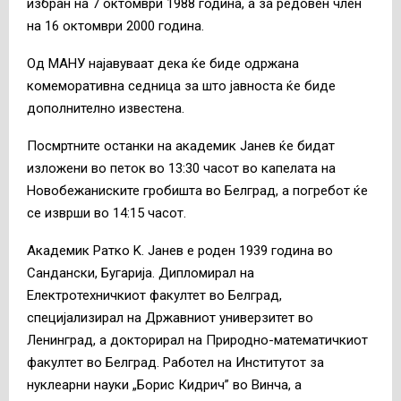
избран на 7 октомври 1988 година, а за редовен член
на 16 октомври 2000 година.
Од МАНУ најавуваат дека ќе биде одржана
комеморативна седница за што јавноста ќе биде
дополнително известена.
Посмртните останки на академик Јанев ќе бидат
изложени во петок во 13:30 часот во капелата на
Новобежаниските гробишта во Белград, а погребот ќе
се изврши во 14:15 часот.
Академик Ратко K. Јанев е роден 1939 година во
Сандански, Бугарија. Дипломирал на
Електротехничкиот факултет во Белград,
специјализирал на Државниот универзитет во
Ленинград, а докторирал на Природно-математичкиот
факултет во Белград. Работел на Институтот за
нуклеарни науки „Борис Кидрич” во Винча, а