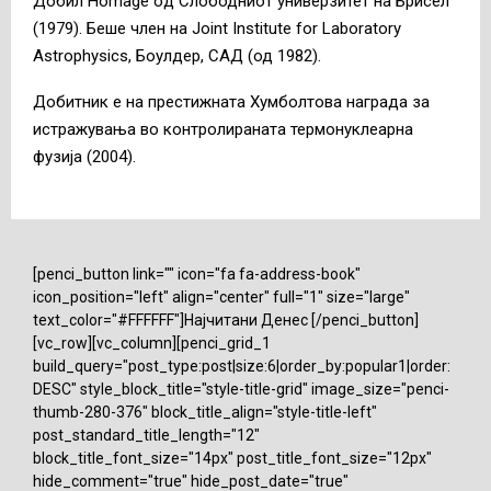
Добил Homage oд Слободниот универзитет на Брисел
(1979). Беше член на Joint Institute for Laboratory
Astrophysics, Боулдер, САД (од 1982).
Добитник е на престижната Хумболтова награда за
истражувања во контролираната термонуклеарна
фузија (2004).
[penci_button link="" icon="fa fa-address-book"
icon_position="left" align="center" full="1" size="large"
text_color="#FFFFFF"]Најчитани Денес [/penci_button]
[vc_row][vc_column][penci_grid_1
build_query="post_type:post|size:6|order_by:popular1|order:
DESC" style_block_title="style-title-grid" image_size="penci-
thumb-280-376" block_title_align="style-title-left"
post_standard_title_length="12"
block_title_font_size="14px" post_title_font_size="12px"
hide_comment="true" hide_post_date="true"