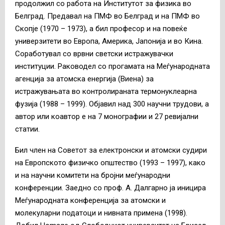
продолжил со работа на Институтот за физика во
Белград. Предавал на ПМФ во Белград и на ПМФ во
Скопје (1970 – 1973), а бил професор и на повеќе
универзитети во Европа, Америка, Јапонија и во Кина.
Соработувал со врвни светски истражувачки
институции. Раководел со прогамата на Меѓународната
агенција за атомска енергија (Виена) за
истражувањата во контролираната термонуклеарна
фузија (1988 – 1999). Објавил над 300 научни трудови, а
автор или коавтор е на 7 монографии и 27 ревијални
статии.
Бил член на Советот за електронски и атомски судири
на Европското физичко општество (1993 – 1997), како
и на научни комитети на бројни меѓународни
конференции. Заедно со проф. А. Далгарно ја иницира
Меѓународната конференција за атомски и
молекуларни податоци и нивната примена (1998).