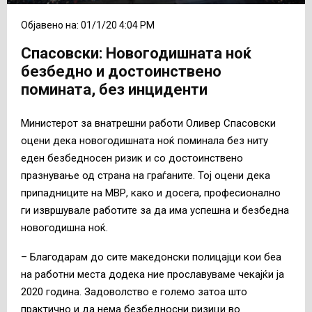
Објавено на: 01/1/20 4:04 PM
Спасовски: Новогодишната ноќ
безбедно и достоинствено
помината, без инциденти
Министерот за внатрешни работи Оливер Спасовски
оцени дека новогодишната ноќ поминала без ниту
еден безбедносен ризик и со достоинствено
празнување од страна на граѓаните. Тој оцени дека
припадниците на МВР, како и досега, професионално
ги извршувале работите за да има успешна и безбедна
новогодишна ноќ.
– Благодарам до сите македонски полицајци кои беа
на работни места додека ние прославуваме чекајќи ја
2020 година. Задоволство е големо затоа што
практично и да нема безбедносни ризици во