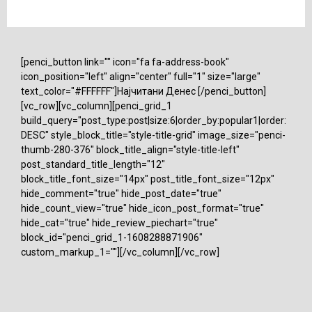
[penci_button link="" icon="fa fa-address-book"
icon_position="left" align="center" full="1" size="large"
text_color="#FFFFFF"]Најчитани Денес [/penci_button]
[vc_row][vc_column][penci_grid_1
build_query="post_type:post|size:6|order_by:popular1|order:
DESC" style_block_title="style-title-grid" image_size="penci-
thumb-280-376" block_title_align="style-title-left"
post_standard_title_length="12"
block_title_font_size="14px" post_title_font_size="12px"
hide_comment="true" hide_post_date="true"
hide_count_view="true" hide_icon_post_format="true"
hide_cat="true" hide_review_piechart="true"
block_id="penci_grid_1-1608288871906"
custom_markup_1=""][/vc_column][/vc_row]