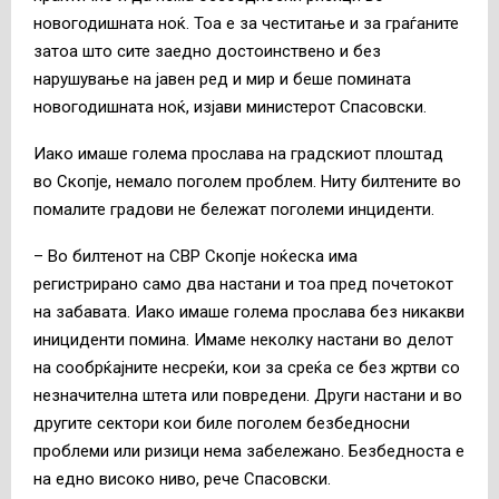
новогодишната ноќ. Тоа е за честитање и за граѓаните
затоа што сите заедно достоинствено и без
нарушување на јавен ред и мир и беше помината
новогодишната ноќ, изјави министерот Спасовски.
Иако имаше голема прослава на градскиот плоштад
во Скопје, немало поголем проблем. Ниту билтените во
помалите градови не бележат поголеми инциденти.
– Во билтенот на СВР Скопје ноќеска има
регистрирано само два настани и тоа пред почетокот
на забавата. Иако имаше голема прослава без никакви
инициденти помина. Имаме неколку настани во делот
на сообрќајните несреќи, кои за среќа се без жртви со
незначителна штета или повредени. Други настани и во
другите сектори кои биле поголем безбедносни
проблеми или ризици нема забележано. Безбедноста е
на едно високо ниво, рече Спасовски.