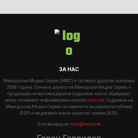
ЗА НАС
Македонски Медиа Сервис (ММС) е трговско друштво основано
2008 година. Основна дејност на Македоски Медиа Сервис е
продукција на мултимедијални содржини, кои се објавуваат
преку основниот информативен портал
mms.mk
. Содржини на
Македонски Медиа Сервис се наменети за широката публика
(B2P) и медиумите кои ќе користат сервис (B2B).
Контактирај не
mms@mms.mk