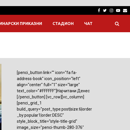
Facebook
Twitter
Instagra
Yout
E
ИНАРСКИ ПРИКАЗНИ
СТАДИОН
ЧАТ
[penci_button link="" icon="fa fa-
address-book" icon_position="left"
align="center" full="1" size="large"
text_color="#FFFFFF"]Најчитани Денес
[/penci_button] [vc_row][vc_column]
[penci_grid_1
build_query="post_type:post|size:6|order
_by:popular1|order:DESC"
style_block_title="style-title-grid"
image_size="penci-thumb-280-376"