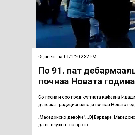
Објавено на: 01/1/20 2:32 PM
По 91. пат дебармаал
почнаа Новата година
Со песна и оро пред култната кафеана Идадиј
денеска традиционално ја почнаа Новата год
„Македонско девојче”, „Ој Вардаре, Македонс
да се слушнат на орото.