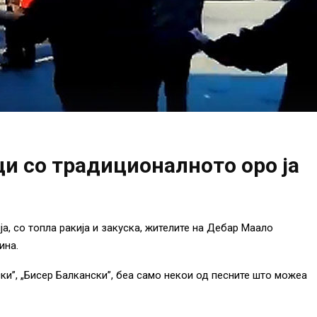
ци со традиционалното оро ја
а, со топла ракија и закуска, жителите на Дебар Маало
ина.
ки”, „Бисер Балкански”, беа само некои од песните што можеа