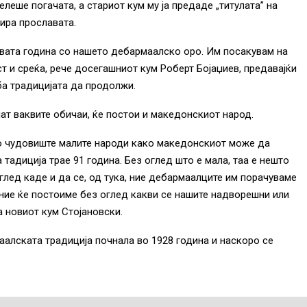
елеше погачата, а стариот кум му ја предаде „титулата” на
зира прославата.
вата година со нашето дебармаалско оро. Им посакувам на
т и среќа, рече досегашниот кум Роберт Бојаџиев, предавајќи
ба традицијата да продолжи.
ат ваквите обичаи, ќе постои и македонскиот народ.
о чудовиште малите народи како македонскиот може да
 тадиција трае 91 година. Без оглед што е мала, таа е нешто
оглед каде и да се, од тука, ние дебармаалците им порачуваме
 ние ќе постоиме без оглед какви се нашите надворешни или
на новиот кум Стојановски.
алската традиција почнала во 1928 година и наскоро се