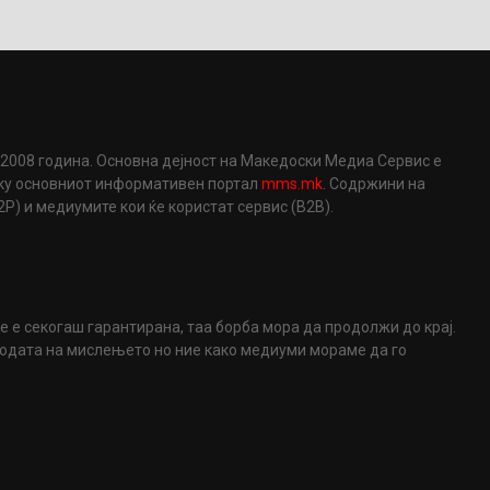
2008 година. Основна дејност на Македоски Медиа Сервис е
еку основниот информативен портал
mms.mk
. Содржини на
) и медиумите кои ќе користат сервис (B2B).
не е секогаш гарантирана, таа борба мора да продолжи до крај.
ободата на мислењето но ние како медиуми мораме да го