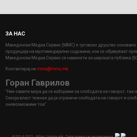
ЗА НАС
Македонски Медиа Сервис (ММС) е трговско друштво основано 
продукција на мултимедијални содржини, кои се објавуваат пр
Македонски Медиа Сервис се наменети за широката публика (B2P
Контактирај не
mms@mms.mk
Горан Гаврилов
"Ние самите мора да се избориме за слободата на говорот, таа 
Секоја власт тежнее да ја ограничи слободата на говорот и сл
оневозможиме тоа"
@2014-2021 - https://mms.mk. Сите права се овозможени.