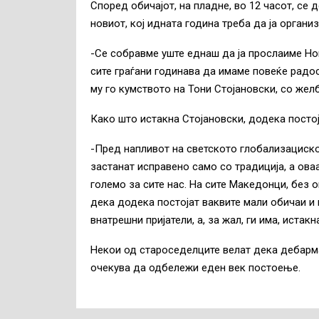
Според обичајот, на пладне, во 12 часот, се д
новиот, кој идната година треба да ја органи
-Се собравме уште еднаш да ја прослаиме Но
сите граѓани годинава да имаме повеќе радос
му го кумството на Тони Стојановски, со жел
Како што истакна Стојановски, додека постој
-Пред напливот на светското глобализациск
застанат исправено само со традиција, а оваа
големо за сите нас. На сите Македонци, без 
дека додека постојат ваквите мали обичаи и
внатрешни пријатели, а, за жал, ги има, истак
Некои од староседелците велат дека дебарма
очекува да одбележи еден век постоење.