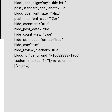
block_title_align="style-title-left"
post_standard_title_length="12"
block_title_font_size="14px"
post_title_font_size="12px"
hide_comment="true"
hide_post_date="true"
hide_count_view="true"
hide_icon_post_format="true"
hide_cat="true"
hide_review_piechart="true"
block_id="penci_grid_1-1608288871906"
custom_markup_1=""][/vc_column]
[/vc_row]