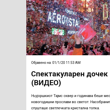
Објавено на: 01/1/20 11:53 AM
Спектакуларен дочек 
(ВИДЕО)
Њујоршкиот Тајмс сквер и годинава беше мес
новогодишни прослави во светот. Насобранит
спушташе светлечката кристална топка.