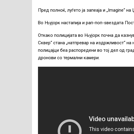
Пред полноќ, луѓето ја запеаја и „Imagine“ н
Во Њујорк настапија и рап-поп-sвездата Пос
Откако полицијата во Њујорк почна да казнува
Сквер“ стана „натпревар на издржливост“ на 
полицајци беа распоредени во тој дел од гр
дронови со термални камери.