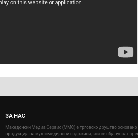
ЗА НАС
Македонски Медиа Сервис (ММС) е трговско друштво основано 
продукција на мултимедијални содржини, кои се објавуваат пр