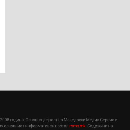
2008 година. Основна дејност на Македоски Медиа Сервис е
еку основниот информативен портал
mms.mk
. Содржини на