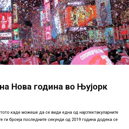
на Нова година во Њујорк
тото каде можеше да се види една од најспектакуларните
е ги броеја последните секунди од 2019 година додека се