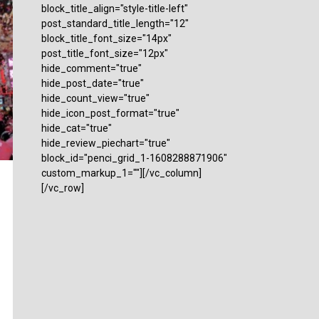
block_title_align="style-title-left"
post_standard_title_length="12"
block_title_font_size="14px"
post_title_font_size="12px"
hide_comment="true"
hide_post_date="true"
hide_count_view="true"
hide_icon_post_format="true"
hide_cat="true"
hide_review_piechart="true"
block_id="penci_grid_1-1608288871906"
custom_markup_1=""][/vc_column]
[/vc_row]