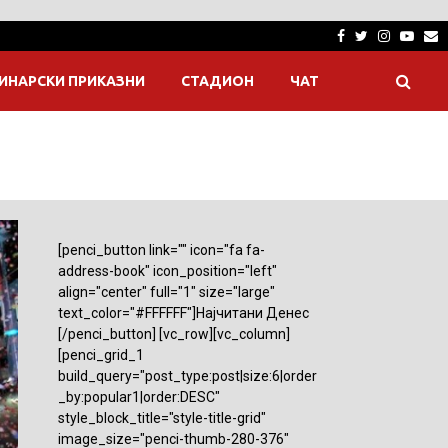
Facebook
Twitter
Instagra
Yout
E
ИНАРСКИ ПРИКАЗНИ
СТАДИОН
ЧАТ
[penci_button link="" icon="fa fa-
address-book" icon_position="left"
align="center" full="1" size="large"
text_color="#FFFFFF"]Најчитани Денес
[/penci_button] [vc_row][vc_column]
[penci_grid_1
build_query="post_type:post|size:6|order
_by:popular1|order:DESC"
style_block_title="style-title-grid"
image_size="penci-thumb-280-376"