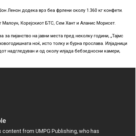
а Џон Ленон додека врз беа фрлени околу 1.360 кг конфети.
т Малоун, Корејскиот БТС, Сем Хант и Аланис Морисет.
 за пијанство на јавни места пред неколку години, „Тајмс
новогодишната ноќ, исто толку и бурна прослава. Илјадници
адот надгледуван и од околу илјада бебзедносни камери,