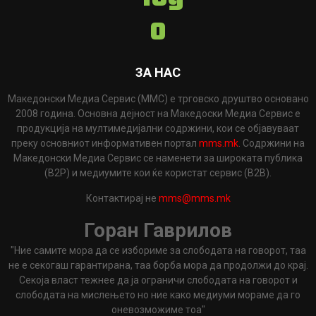
ЗА НАС
Македонски Медиа Сервис (ММС) е трговско друштво основано
2008 година. Основна дејност на Македоски Медиа Сервис е
продукција на мултимедијални содржини, кои се објавуваат
преку основниот информативен портал
mms.mk
. Содржини на
Македонски Медиа Сервис се наменети за широката публика
(B2P) и медиумите кои ќе користат сервис (B2B).
Контактирај не
mms@mms.mk
Горан Гаврилов
"Ние самите мора да се избориме за слободата на говорот, таа
не е секогаш гарантирана, таа борба мора да продолжи до крај.
Секоја власт тежнее да ја ограничи слободата на говорот и
слободата на мислењето но ние како медиуми мораме да го
оневозможиме тоа"