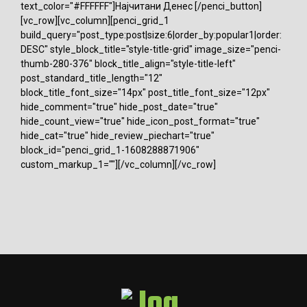
text_color="#FFFFFF"]Најчитани Денес [/penci_button]
[vc_row][vc_column][penci_grid_1
build_query="post_type:post|size:6|order_by:popular1|order:
DESC" style_block_title="style-title-grid" image_size="penci-
thumb-280-376" block_title_align="style-title-left"
post_standard_title_length="12"
block_title_font_size="14px" post_title_font_size="12px"
hide_comment="true" hide_post_date="true"
hide_count_view="true" hide_icon_post_format="true"
hide_cat="true" hide_review_piechart="true"
block_id="penci_grid_1-1608288871906"
custom_markup_1=""][/vc_column][/vc_row]