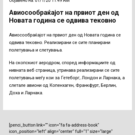
Објавено на: 01/1/20 11:49 AM
Авиосообраќајот на првиот ден од
Новата година се одвива тековно
Авиосообраќајот на првиот ден од Новата година се
одвива тековно. Реализирани се сите планирани
полетувања и слетувања.
На скопскиот аеродром, според информациите од
нивната веб страница, утринава реализирани се сите
полетувања меѓу кои за Гетеборг, Лондон и Ларнака, а
слетале авиони од Копенхаген, Франкфурт, Берлин,
Доха и Ларнака.
[penci_button link="" icon="fa fa-address-book"
icon_position="left" align="center" full="1" size="large"