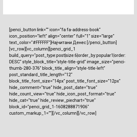
[penci_button link="" icon="fa fa-address-book"
icon_position="left" align="center" full="1" size="large"
text_color="#FFFFFF"]Најчитани Денес [/penci_button]
[vc_row][vc_column][penci_grid_1
build_query="post_type:post|size:6|order_by:popular1|order:
DESC" style_block_title="style-title-grid" image_size="penci-
thumb-280-376" block_title_align="style-title-left"
post_standard_title_length="12"
block_title_font_size="14px" post_title_font_size="12px"
hide_comment="true" hide_post_date="true"
hide_count_view="true" hide_icon_post_format="true"
hide_cat="true" hide_review_piechart="true"
block_id="penci_grid_1-1608288871906"
custom_markup_1=""][/vc_column][/vc_row]