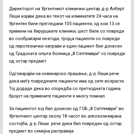
Директорот на Ургентниот клинички центар д-р Алберт
Леши изјави дека во текот на изминатите 24 часа на
Ургентен биле прегледани 105 пациенти, од кои 13 се
примени на Хируршките клиники, шест биле со повреди
во сообраќајни незгоди, тројца пациенти со повреди
од пиротехнички направи и еден пациент бил донесен
од Градската општа болница „8 Септември” со повреди
од остар предмет.
Одговарајќи на новинарско прашање, д-р Леши рече
дека меѓу повредените пациенти има од сите возрасти.
Тој додаде дека во споредба со претходната година
бројот на примените пациенти е многу помнал.
За пациентот кој бил донесен од ГОБ „8 Септември” во
Ургентниот центар околу 18 часот во алкохолизирана
состојба, д-р Леши рече дека бил повреден од остар
предмет во семејна расправија.