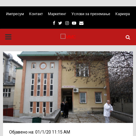
Импресум
Контакт
Маркетинг
Услови за преземање
Кариера
Facebook
Twitter
Instagram
Youtube
Email
PRIMARY
MENU
Објавено на: 01/1/20 11:15 AM