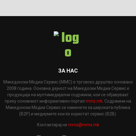
ЗА НАС
Македонски Медиа Сервис (ММС) е трговско друштво основано
2008 година. Основна дејност на Македоски Медиа Сервис е
продукција на мултимедијални содржини, кои се објавуваат
преку основниот информативен портал
mms.mk
. Содржини на
Македонски Медиа Сервис се наменети за широката публика
(B2P) и медиумите кои ќе користат сервис (B2B).
Контактирај не
mms@mms.mk