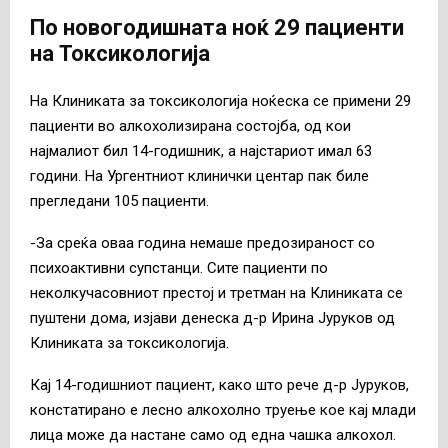
По новогодишната ноќ 29 пациенти
на Токсикологија
На Клиниката за токсикологија ноќеска се примени 29
пациенти во алкохолизирана состојба, од кои
најмалиот бил 14-годишник, а најстариот имал 63
години. На Ургентниот клинички центар пак биле
прегледани 105 пациенти.
-За среќа оваа година немаше предозираност со
психоактивни супстанци. Сите пациенти по
неколкучасовниот престој и третман на Клиниката се
пуштени дома, изјави денеска д-р Ирина Јуруков од
Клиниката за токсикологија.
Кај 14-годишниот пациент, како што рече д-р Јуруков,
констатирано е лесно алкохолно труење кое кај млади
лица може да настане само од една чашка алкохол.