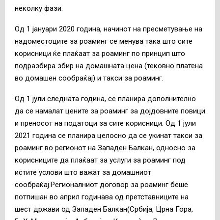
неколку фази.
Од 1 јануари 2020 година, начинот на пресметување на
надоместоците за роаминг се менува така што сите
корисници ќе плаќаат за роаминг по принцип што
подразбира збир на домашната цена (тековно платена
во домашен сообраќај) и такси за роаминг.
Од 1 јули следната година, се планира дополнително
да се намалат цените за роаминг за дојдовните повици
и преносот на податоци за сите корисници. Од 1 јули
2021 година се планира целосно да се укинат такси за
роаминг во регионот на Западен Балкан, односно за
корисниците да плаќаат за услуги за роаминг под
истите услови што важат за домашниот
сообраќај.Регионалниот договор за роаминг беше
потпишан во април годинава од претставниците на
шест држави од Западен Балкан(Србија, Црна Гора,