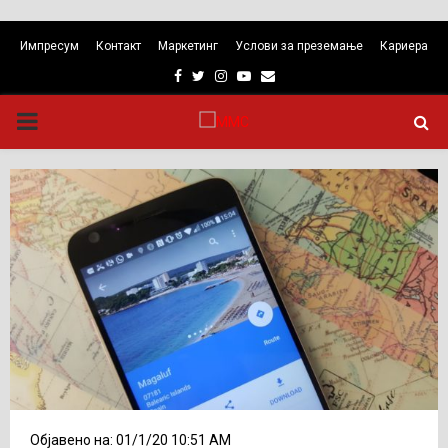
Импресум
Контакт
Маркетинг
Услови за преземање
Кариера
Facebook
Twitter
Instagram
Youtube
Email
PRIMARY
MENU
Објавено на: 01/1/20 10:51 AM