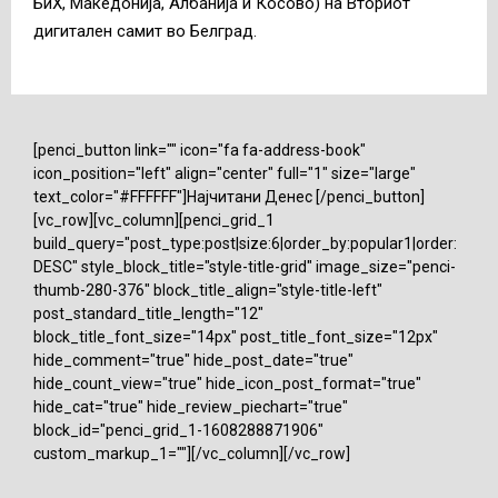
БиХ, Македонија, Албанија и Косово) на Вториот
дигитален самит во Белград.
[penci_button link="" icon="fa fa-address-book"
icon_position="left" align="center" full="1" size="large"
text_color="#FFFFFF"]Најчитани Денес [/penci_button]
[vc_row][vc_column][penci_grid_1
build_query="post_type:post|size:6|order_by:popular1|order:
DESC" style_block_title="style-title-grid" image_size="penci-
thumb-280-376" block_title_align="style-title-left"
post_standard_title_length="12"
block_title_font_size="14px" post_title_font_size="12px"
hide_comment="true" hide_post_date="true"
hide_count_view="true" hide_icon_post_format="true"
hide_cat="true" hide_review_piechart="true"
block_id="penci_grid_1-1608288871906"
custom_markup_1=""][/vc_column][/vc_row]