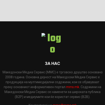
ЗА НАС
Македонски Медиа Сервис (ММС) е трговско друштво основано
2008 година. Основна дејност на Македоски Медиа Сервис е
продукција на мултимедијални содржини, кои се објавуваат
преку основниот информативен портал
mms.mk
. Содржини на
Македонски Медиа Сервис се наменети за широката публика
(B2P) и медиумите кои ќе користат сервис (B2B).