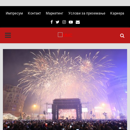
Импресум
Контакт
Маркетинг
Услови за преземање
Кариера
Facebook
Twitter
Instagram
Youtube
Email
PRIMARY
MENU