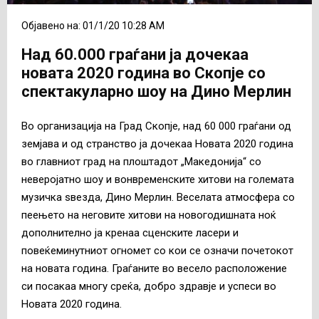
Објавено на: 01/1/20 10:28 AM
Над 60.000 граѓани ја дочекаа
новата 2020 година во Скопје со
спектакуларно шоу на Дино Мерлин
Во организација на Град Скопје, над 60 000 граѓани од
земјава и од странство ја дочекаа Новата 2020 година
во главниот град на плоштадот „Македонија“ со
неверојатно шоу и вонвременските хитови на големата
музичка ѕвезда, Дино Мерлин. Веселата атмосфера со
пеењето на неговите хитови на новогодишната ноќ
дополнително ја кренаа сценските ласери и
повеќеминутниот огномет со кои се означи почетокот
на новата година. Граѓаните во весело расположение
си посакаа многу среќа, добро здравје и успеси во
Новата 2020 година.