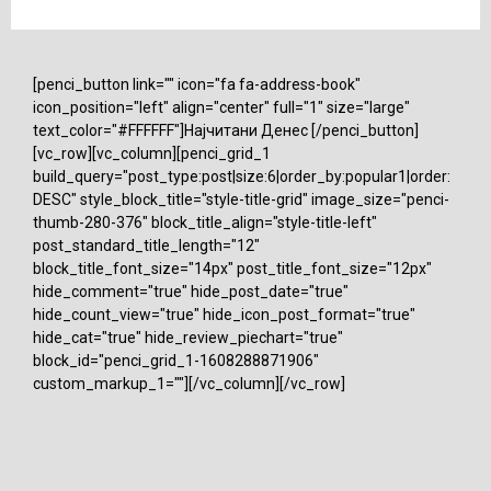
[penci_button link="" icon="fa fa-address-book"
icon_position="left" align="center" full="1" size="large"
text_color="#FFFFFF"]Најчитани Денес [/penci_button]
[vc_row][vc_column][penci_grid_1
build_query="post_type:post|size:6|order_by:popular1|order:
DESC" style_block_title="style-title-grid" image_size="penci-
thumb-280-376" block_title_align="style-title-left"
post_standard_title_length="12"
block_title_font_size="14px" post_title_font_size="12px"
hide_comment="true" hide_post_date="true"
hide_count_view="true" hide_icon_post_format="true"
hide_cat="true" hide_review_piechart="true"
block_id="penci_grid_1-1608288871906"
custom_markup_1=""][/vc_column][/vc_row]