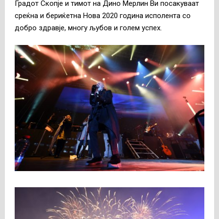
Градот Скопје и тимот на Дино Мерлин Ви посакуваат
среќна и бериќетна Нова 2020 година исполента со
добро здравје, многу љубов и голем успех.