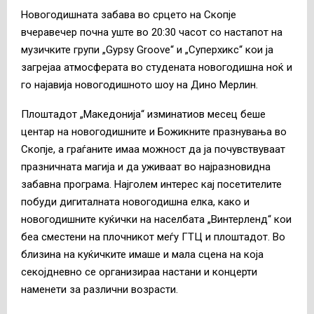
Новогодишната забава во срцето на Скопје
вчеравечер почна уште во 20:30 часот со настапот на
музичките групи „Gypsy Groove“ и „Суперхикс“ кои ја
загрејаа атмосферата во студената новогодишна ноќ и
го најавија новогодишното шоу на Дино Мерлин.
Плоштадот „Македонија“ изминатиов месец беше
центар на новогодишните и Божикните празнувања во
Скопје, а граѓаните имаа можност да ја почувствуваат
празничната магија и да уживаат во најразновидна
забавна програма. Најголем интерес кај посетителите
побуди дигиталната новогодишна елка, како и
новогодишните куќички на населбата „Винтерленд“ кои
беа сместени на плочникот меѓу ГТЦ и плоштадот. Во
близина на куќичките имаше и мала сцена на која
секојдневно се организираа настани и концерти
наменети за различни возрасти.