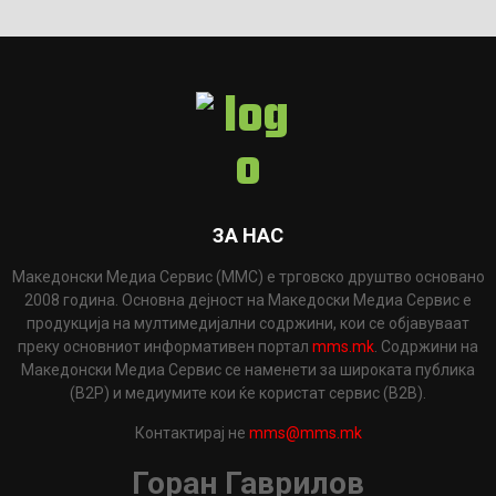
ЗА НАС
Македонски Медиа Сервис (ММС) е трговско друштво основано
2008 година. Основна дејност на Македоски Медиа Сервис е
продукција на мултимедијални содржини, кои се објавуваат
преку основниот информативен портал
mms.mk
. Содржини на
Македонски Медиа Сервис се наменети за широката публика
(B2P) и медиумите кои ќе користат сервис (B2B).
Контактирај не
mms@mms.mk
Горан Гаврилов