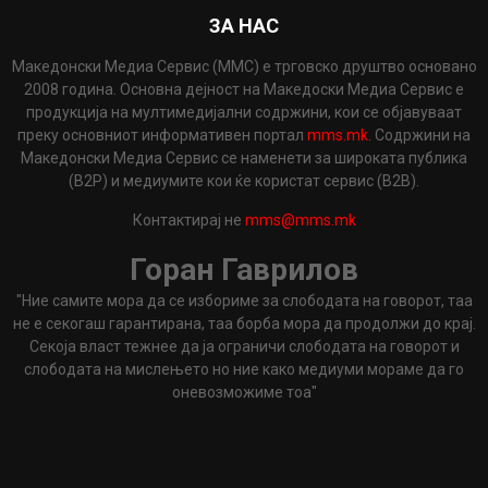
ЗА НАС
Македонски Медиа Сервис (ММС) е трговско друштво основано
2008 година. Основна дејност на Македоски Медиа Сервис е
продукција на мултимедијални содржини, кои се објавуваат
преку основниот информативен портал
mms.mk
. Содржини на
Македонски Медиа Сервис се наменети за широката публика
(B2P) и медиумите кои ќе користат сервис (B2B).
Контактирај не
mms@mms.mk
Горан Гаврилов
"Ние самите мора да се избориме за слободата на говорот, таа
не е секогаш гарантирана, таа борба мора да продолжи до крај.
Секоја власт тежнее да ја ограничи слободата на говорот и
слободата на мислењето но ние како медиуми мораме да го
оневозможиме тоа"