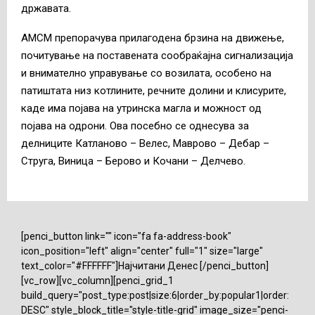
државата.
АМСМ препорачува прилагодена брзина на движење,
почитување на поставената сообраќајна сигнализација
и внимателно управување со возилата, особено на
патиштата низ котлините, речните долини и клисурите,
каде има појава на утринска магла и можност од
појава на одрони. Ова посебно се однесува за
делниците Катланово – Велес, Маврово – Дебар –
Струга, Виница – Берово и Кочани – Делчево.
[penci_button link="" icon="fa fa-address-book"
icon_position="left" align="center" full="1" size="large"
text_color="#FFFFFF"]Најчитани Денес [/penci_button]
[vc_row][vc_column][penci_grid_1
build_query="post_type:post|size:6|order_by:popular1|order:
DESC" style_block_title="style-title-grid" image_size="penci-