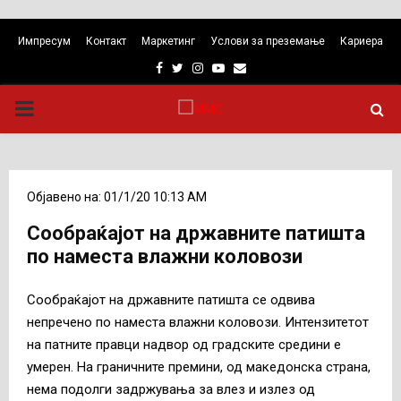
Импресум
Контакт
Маркетинг
Услови за преземање
Кариера
Facebook
Twitter
Instagram
Youtube
Email
PRIMARY
MENU
Објавено на: 01/1/20 10:13 AM
Сообраќајот на државните патишта
по наместа влажни коловози
Сообраќајот на државните патишта се одвива
непречено по наместа влажни коловози. Интензитетот
на патните правци надвор од градските средини е
умерен. На граничните премини, од македонска страна,
нема подолги задржувања за влез и излез од