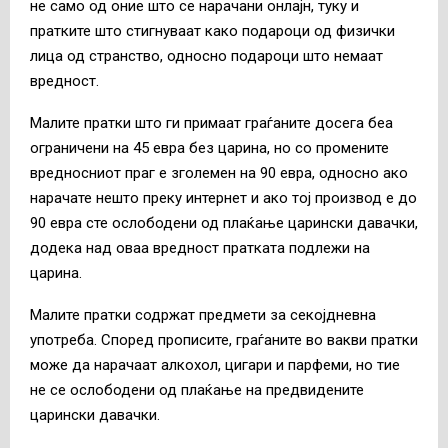
не само од оние што се нарачани онлајн, туку и
пратките што стигнуваат како подароци од физички
лица од странство, односно подароци што немаат
вредност.
Малите пратки што ги примаат граѓаните досега беа
ограничени на 45 евра без царина, но со промените
вредносниот праг е зголемен на 90 евра, односно ако
нарачате нешто преку интернет и ако тој производ е до
90 евра сте ослободени од плаќање царински давачки,
додека над оваа вредност пратката подлежи на
царина.
Малите пратки содржат предмети за секојдневна
употреба. Според прописите, граѓаните во вакви пратки
може да нарачаат алкохол, цигари и парфеми, но тие
не се ослободени од плаќање на предвидените
царински давачки.