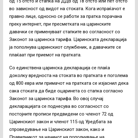
од 15 отсто и стапка на ДДВ од 18 отсто или пет отсто
во зависност од видот на стоката. Кога испраќачот е
правно лице, односно се работи за пратка порачана
преку интернет, при пресметката на царинските
давачки се применуваат стапките во согласност со
Законот за царинска тарифа. Царинската декларација
ја пополнува царинскиот службеник, а давачките се
плаќаат при приемот на пратката.
Со единствена царинска декларација се плаќа
доколку вредноста на стоката во пратката е поголема
од 800 евра или примачот на пратката се изјаснил дека
сака стоката да биде оцаринета со стапка согласно
Законот за царинска тарифа. Во овој случај
декларацијата се поднесува во согласност со
постојните прописи предвидени со членот 72 од
Царинскиот закон и членот 115 од Уредбата за
спроведување на Царинскиот закон, како и
Правилникот за начинот на пополнување на