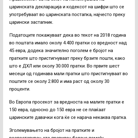
царинската декларација и кодексот на шифри што се
употребуваат во царинската постапка, најчесто преку
царински застапник.
Податоците покажуваат дека во текот на 2018 година
во поштата имало околу 4.400 пратки со вредност над
45 евра, додека значително поголем е бројот на
пратките што пристигнуваат преку брзите пошти, како
што е ДХЛ или околу 30.000 пратки. Во првите шест
месеци од годинава мали пратки што пристигнуваат во
поштите се околу 2.800 и има раст од околу 30
проценти.
Во Европа просекот за вредноста на малите пратки е
150 евра, односно до 150 евра не се плаќаат
царинските давачки кога ќе се нарача некаква пратка.
Зголемувањето на бројот на пратките и
воспоставувањето правилен баланс помеѓу