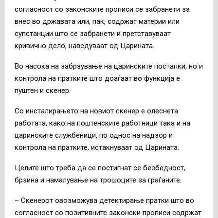
согласност со законските прописи се забранети за
внес во државата или, пак, содржат материи или
супстанции што се забранети и претставуваат
кривично дело, наведуваат од Царината.
Во насока на забрзување на царинските постапки, но и
контрола на пратките што доаѓаат во функција е
пуштен и скенер.
Со инсталирањето на новиот скенер е олеснета
работата, како на поштенските работници така и на
царинските службеници, по однос на надзор и
контрола на пратките, истакнуваат од Царината.
Целите што треба да се постигнат се безбедност,
брзина и намалување на трошоците за граѓаните.
– Скенерот овозможува детектирање пратки што во
согласност со позитивните законски прописи содржат