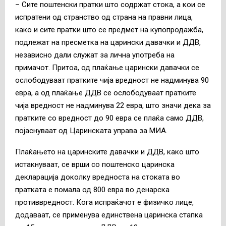
– Сите поштенски пратки што содржат стока, а кои се
испратени од странство од страна на правни лица,
како и сите пратки што се предмет на купопродажба,
подлежат на пресметка на царински давачки и ДДВ,
независно дали служат за лична употреба на
примачот. Притоа, од плаќање царински давачки се
ослободуваат пратките чија вредност не надминува 90
евра, а од плаќање ДДВ се ослободуваат пратките
чија вредност не надминува 22 евра, што значи дека за
пратките со вредност до 90 евра се плаќа само ДДВ,
појаснуваат од Царинската управа за МИА.
Плаќањето на царинските давачки и ДДВ, како што
истакнуваат, се врши со поштенско царинска
декларација доколку вредноста на стоката во
пратката е помала од 800 евра во денарска
противвредност. Кога испраќачот е физичко лице,
додаваат, се применува единствена царинска стапка