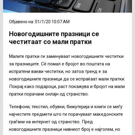
Објавено на: 01/1/20 10:07 AM
Новогодишните празници се
честитаат со мали пратки
Малите пратки ги заменуваат новогодишните честитки
за празниците. Сè помал е бројот во поштата на
испратени вакви честитки, но затоа тренд е за
новогодишните празници да се испраќаат мали пратки.
Покрај како подароци, раст покажува и бројот на мали
пратки порачани онлајн од странство.
Телефони, текстил, обувки, бижутерија и книги се меѓу
најчестите предмети што ги порачуваат македонските
граѓани на интернет од странство. Пред
новогодишните празници нивниот број е најголем, но