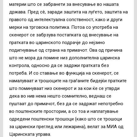
материи што се забранети за внесување во нашата
држава. Пред сè, заради заштита на луѓето, заштита на
правото од интелектуална сопственост, како и други
мерки на трговска политика. Потоа с
о употреба на
скенерот се забрзува постапката од внесување на
пратката во царинското подрачје до нејзино
подигнување од страна на примачот. Ова од причина
што не мора да помине низ дополнителна царинска
контрола, односно да се задржи пратката без
потреба. И со
ставање во функција на скенерот, се
намалуваат и трошоците на граѓаните бидејќи пратките
што поминуваат низ скенерот и за кои ќе се утврди
дека во нив нема нешто сомнително, веднаш се
пуштаат до примачот, без да се задржат непотребно
во поштенските простории, а со тоа и наплатување
одредени поштенски трошоци (како што се трошоци
за царински преглед или лежарина), велат за МИА од
Царинската управа.