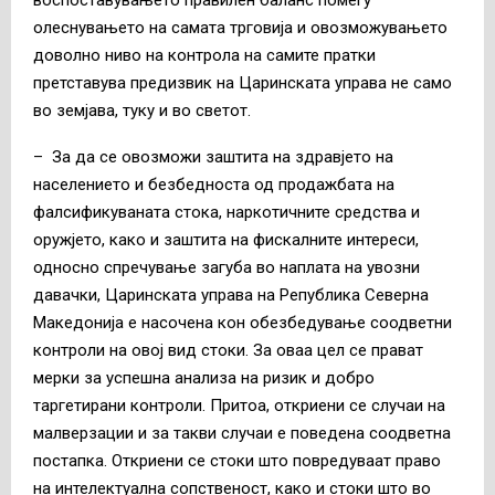
олеснувањето на самата трговија и овозможувањето
доволно ниво на контрола на самите пратки
претставува предизвик на Царинската управа не само
во земјава, туку и во светот.
–
За да се овозможи заштита на здравјето на
населението и безбедноста од продажбата на
фалсификуваната стока, наркотичните средства и
оружјето, како и заштита на фискалните интереси,
односно спречување загуба во наплата на увозни
давачки, Царинската управа на Република Северна
Македонија е насочена кон обезбедување соодветни
контроли на овој вид стоки. За оваа цел се прават
мерки за успешна анализа на ризик и добро
таргетирани контроли. Притоа, откриени се случаи на
малверзации и за такви случаи е поведена соодветна
постапка. Откриени се стоки што повредуваат право
на интелектуална сопственост, како и стоки што во