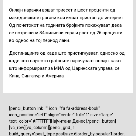
Онлајн нарачки вршат триесет и шест проценти од
македонските граѓани кои имаат пристап до интернет.
Од почетокот на годината бројките покажуваат дека
се потрошени 84 милиони евра и раст од 26 проценти
во однос на тој период лани.
Дестинациите од каде што пристигнуваат, односно од
каде што најчесто граѓаните нарачуваат онлајн, како
што информираат за МИА од Царинската управа, се
Кина, Сингапур и Америка.
[penci_button link="" icon="fa fa-address-book"
icon_position="left" align="center" full="1" size="large"
text_color="#FFFFFF"]Најчитани Денес [/penci_button]
[vc_row][vc_column][penci_grid_1
build_query="post_type:post|size:6|order_by:popular1|order: