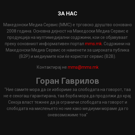
ЗА НАС
Македонски Медиа Сервис (ММС) е трговско друштво основано
2008 година. Основна дејност на Македоски Медиа Сервис е
продукција на мултимедијални содржини, кои се објавуваат
преку основниот информативен портал
mms.mk
. Содржини на
Македонски Медиа Сервис се наменети за широката публика
(B2P) и медиумите кои ќе користат сервис (B2B).
Контактирај не
mms@mms.mk
Горан Гаврилов
"Ние самите мора да се избориме за слободата на говорот, таа
не е секогаш гарантирана, таа борба мора да продолжи до крај.
Секоја власт тежнее да ја ограничи слободата на говорот и
слободата на мислењето но ние како медиуми мораме да го
оневозможиме тоа"