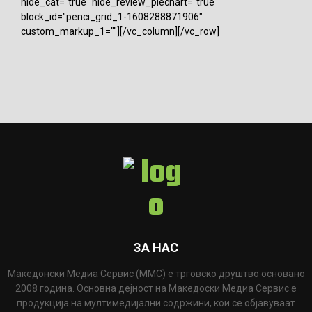
hide_cat="true" hide_review_piechart="true"
block_id="penci_grid_1-1608288871906"
custom_markup_1=""][/vc_column][/vc_row]
ЗА НАС
Македонски Медиа Сервис (ММС) е трговско друштво основано
2008 година. Основна дејност на Македоски Медиа Сервис е
продукција на мултимедијални содржини, кои се објавуваат