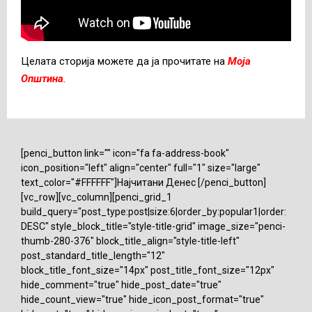
Целата сторија можете да ја прочитате на
Моја
Општина
.
[penci_button link="" icon="fa fa-address-book"
icon_position="left" align="center" full="1" size="large"
text_color="#FFFFFF"]Најчитани Денес [/penci_button]
[vc_row][vc_column][penci_grid_1
build_query="post_type:post|size:6|order_by:popular1|order:
DESC" style_block_title="style-title-grid" image_size="penci-
thumb-280-376" block_title_align="style-title-left"
post_standard_title_length="12"
block_title_font_size="14px" post_title_font_size="12px"
hide_comment="true" hide_post_date="true"
hide_count_view="true" hide_icon_post_format="true"