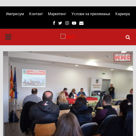
Импресум
Контакт
Маркетинг
Услови за преземање
Кариера
Facebook
Twitter
Instagram
Youtube
Email
PRIMARY
MENU