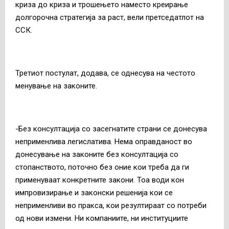
криза до криза и трошењето наместо креирање
долгорочна стратегија за раст, вели претседатлот на
ССК.
Третиот постулат, додава, се однесува на честото
менување на законите.
-Без консултација со засегнатите страни се донесува
неприменлива легислатива. Нема оправданост во
донесување на законите без консултација со
стопанството, поточно без оние кои треба да ги
применуваат конкретните закони. Тоа води кон
импровизирање и законски решенија кои се
неприменливи во пракса, кои резултираат со потреби
од нови измени. Ни компаниите, ни институциите