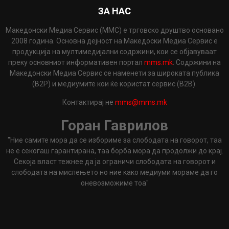
ЗА НАС
Македонски Медиа Сервис (ММС) е трговско друштво основано
2008 година. Основна дејност на Македоски Медиа Сервис е
продукција на мултимедијални содржини, кои се објавуваат
преку основниот информативен портал
mms.mk
. Содржини на
Македонски Медиа Сервис се наменети за широката публика
(B2P) и медиумите кои ќе користат сервис (B2B).
Контактирај не
mms@mms.mk
Горан Гаврилов
"Ние самите мора да се избориме за слободата на говорот, таа
не е секогаш гарантирана, таа борба мора да продолжи до крај.
Секоја власт тежнее да ја ограничи слободата на говорот и
слободата на мислењето но ние како медиуми мораме да го
оневозможиме тоа"