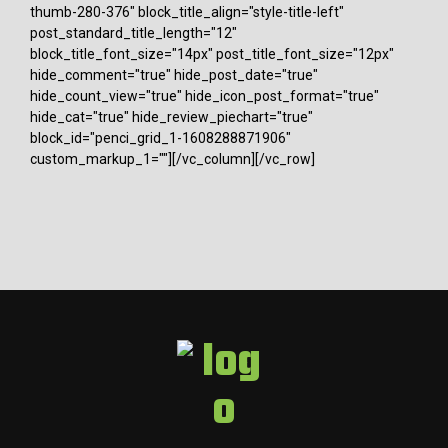
thumb-280-376" block_title_align="style-title-left"
post_standard_title_length="12"
block_title_font_size="14px" post_title_font_size="12px"
hide_comment="true" hide_post_date="true"
hide_count_view="true" hide_icon_post_format="true"
hide_cat="true" hide_review_piechart="true"
block_id="penci_grid_1-1608288871906"
custom_markup_1=""][/vc_column][/vc_row]