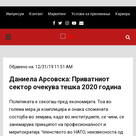
Импресум
Контакт
Маркетинг
Услови за преземање
Кариера
Facebook
Twitter
Instagram
Youtube
Email
PRIMARY
MENU
Објавено на: 12/31/19 11:51 AM
Даниела Арсовска: Приватниот
сектор очекува тешка 2020 година
Политиката е секогаш пред економијата. Тоа во
голема мера ја комплицира и онака сложената
состојба во земјава, каде во институциите, се чини, се
занемарува принципот на професионалност и
меритократија. Членството во НАТО, неизвесноста од