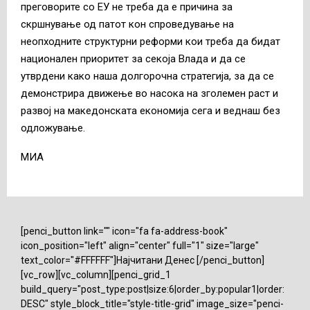
преговорите со ЕУ не треба да е причина за
скршнување од патот кон спроведување на
неопходните структурни реформи кои треба да бидат
национален приоритет за секоја Влада и да се
утврдени како наша долгорочна стратегија, за да се
демонстрира движење во насока на зголемен раст и
развој на македонската економија сега и веднаш без
одложување.
МИА
[penci_button link="" icon="fa fa-address-book"
icon_position="left" align="center" full="1" size="large"
text_color="#FFFFFF"]Најчитани Денес [/penci_button]
[vc_row][vc_column][penci_grid_1
build_query="post_type:post|size:6|order_by:popular1|order:
DESC" style_block_title="style-title-grid" image_size="penci-