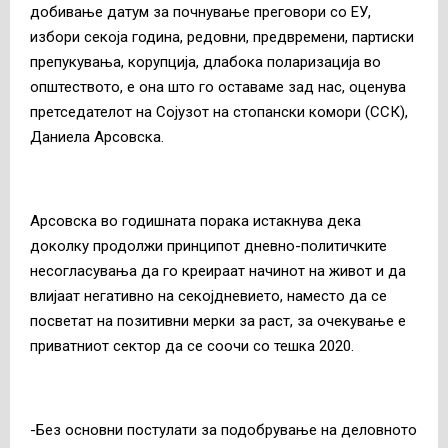
добивање датум за почнување преговори со ЕУ,
избори секоја година, редовни, предвремени, партиски
препукувања, корупција, длабока поларизација во
општеството, е она што го оставаме зад нас, оценува
претседателот на Сојузот на стопански комори (ССК),
Даниела Арсовска.
Арсовска во годишната порака истакнува дека
доколку продолжи принципот дневно-политичките
несогласувања да го креираат начинот на живот и да
влијаат негативно на секојдневието, наместо да се
посветат на позитивни мерки за раст, за очекување е
приватниот сектор да се соочи со тешка 2020.
-Без основни постулати за подобрување на деловното