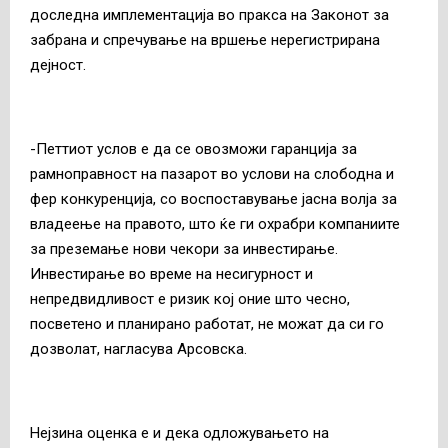
доследна имплементација во пракса на Законот за
забрана и спречување на вршење нерегистрирана
дејност.
-Петтиот услов е да се овозможи гаранција за
рамноправност на пазарот во услови на слободна и
фер конкуренција, со воспоставување јасна волја за
владеење на правото, што ќе ги охрабри компаниите
за преземање нови чекори за инвестирање.
Инвестирање во време на несигурност и
непредвидливост е ризик кој оние што чесно,
посветено и планирано работат, не можат да си го
дозволат, нагласува Арсовска.
Нејзина оценка е и дека одложувањето на