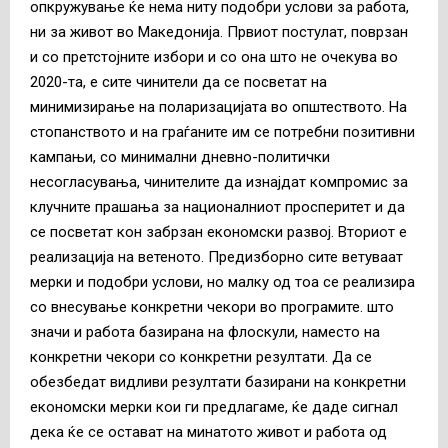
опкружување ќе нема ниту подобри услови за работа,
ни за живот во Македонија. Првиот постулат, поврзан
и со претстојните избори и со она што не очекува во
2020-та, е сите чинители да се посветат на
минимизирање на поларизацијата во општеството. На
стопанството и на граѓаните им се потребни позитивни
кампањи, со минимални дневно-политички
несогласувања, чинителите да изнајдат компромис за
клучните прашања за националниот просперитет и да
се посветат кон забрзан економски развој. Вториот е
реализација на ветеното. Предизборно сите ветуваат
мерки и подобри услови, но малку од тоа се реализира
со внесување конкретни чекори во програмите. што
значи и работа базирана на флоскули, наместо на
конкретни чекори со конкретни резултати. Да се
обезбедат видливи резултати базирани на конкретни
економски мерки кои ги предлагаме, ќе даде сигнал
дека ќе се остават на минатото живот и работа од