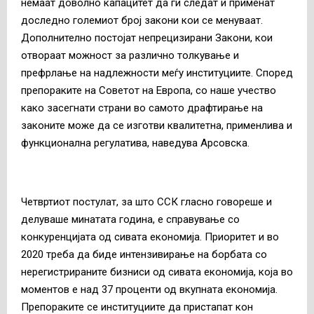
немаат доволно капацитет да ги следат и применат
доследно големиот број закони кои се менуваат.
Дополнително постојат непрецизирани Закони, кои
отвораат можност за различно толкување и
префрлање на надлежности меѓу институциите. Според
препораките на Советот на Европа, со наше учество
како засегнати страни во самото драфтирање на
законите може да се изготви квалитетна, применлива и
функционална регулатива, наведува Арсовска.
Четвртиот постулат, за што ССК гласно говореше и
делуваше минатата година, е справување со
конкуренцијата од сивата економија. Приоритет и во
2020 треба да биде интензивирање на борбата со
нерегистрираните бизниси од сивата економија, која во
моментов е над 37 проценти од вкупната економија.
Препораките се институциите да пристапат кон