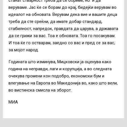
станат стварност треба да се бориме, но и да
веруваме. Јас ќе се борам до крај, бидејќи верувам во
идеалот на обновата. Верувам дека вие и вашите деца
треба да сте среќни, да имате добар стандард,
стабилност, напредок, правдата да царува, а државата
да се грижи за вас. Тоа е обновата. Тоа го посакувам.
И тоа ќе го остварам, заедно со вас и пред се за вас,
за мојот народ.
Годината што изминува, Мицковски ја оценува како
година на неправди, лаги и корупција, а во следната
очекува промени кон подобро, економски бум и
влегување на Европа во Македонија во, како што вели,
во вистинска смисла на зборот.
МИА