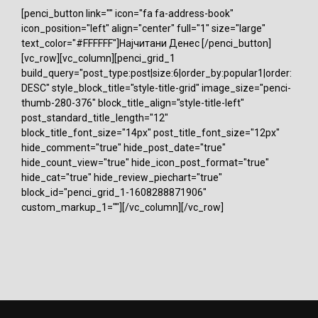
[penci_button link="" icon="fa fa-address-book"
icon_position="left" align="center" full="1" size="large"
text_color="#FFFFFF"]Најчитани Денес [/penci_button]
[vc_row][vc_column][penci_grid_1
build_query="post_type:post|size:6|order_by:popular1|order:
DESC" style_block_title="style-title-grid" image_size="penci-
thumb-280-376" block_title_align="style-title-left"
post_standard_title_length="12"
block_title_font_size="14px" post_title_font_size="12px"
hide_comment="true" hide_post_date="true"
hide_count_view="true" hide_icon_post_format="true"
hide_cat="true" hide_review_piechart="true"
block_id="penci_grid_1-1608288871906"
custom_markup_1=""][/vc_column][/vc_row]