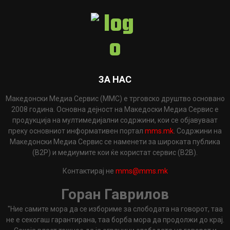
ЗА НАС
Македонски Медиа Сервис (ММС) е трговско друштво основано
2008 година. Основна дејност на Македоски Медиа Сервис е
продукција на мултимедијални содржини, кои се објавуваат
преку основниот информативен портал
mms.mk
. Содржини на
Македонски Медиа Сервис се наменети за широката публика
(B2P) и медиумите кои ќе користат сервис (B2B).
Контактирај не
mms@mms.mk
Горан Гаврилов
"Ние самите мора да се избориме за слободата на говорот, таа
не е секогаш гарантирана, таа борба мора да продолжи до крај.