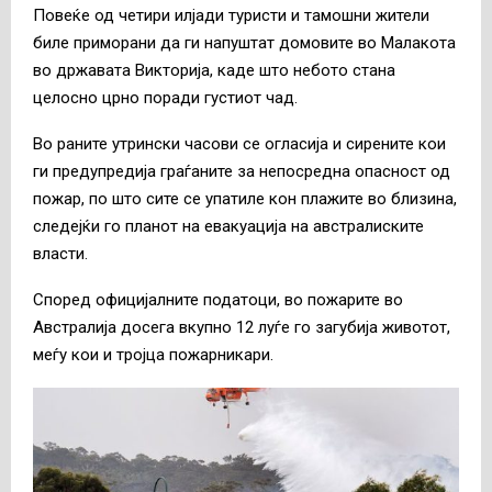
Повеќе од четири илјади туристи и тамошни жители
биле приморани да ги напуштат домовите во Малакота
во државата Викторија, каде што небото стана
целосно црно поради густиот чад.
Во раните утрински часови се огласија и сирените кои
ги предупредија граѓаните за непосредна опасност од
пожар, по што сите се упатиле кон плажите во близина,
следејќи го планот на евакуација на австралиските
власти.
Според официјалните податоци, во пожарите во
Австралија досега вкупно 12 луѓе го загубија животот,
меѓу кои и тројца пожарникари.