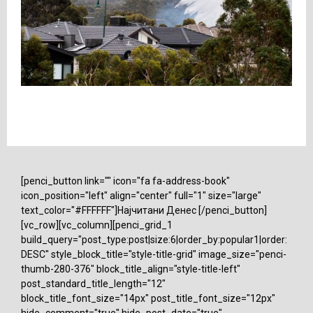
[penci_button link="" icon="fa fa-address-book"
icon_position="left" align="center" full="1" size="large"
text_color="#FFFFFF"]Најчитани Денес [/penci_button]
[vc_row][vc_column][penci_grid_1
build_query="post_type:post|size:6|order_by:popular1|order:
DESC" style_block_title="style-title-grid" image_size="penci-
thumb-280-376" block_title_align="style-title-left"
post_standard_title_length="12"
block_title_font_size="14px" post_title_font_size="12px"