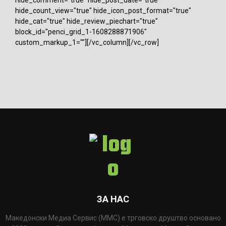
hide_comment="true" hide_post_date="true"
hide_count_view="true" hide_icon_post_format="true"
hide_cat="true" hide_review_piechart="true"
block_id="penci_grid_1-1608288871906"
custom_markup_1=""][/vc_column][/vc_row]
ЗА НАС
Македонски Медиа Сервис (ММС) е трговско друштво основано