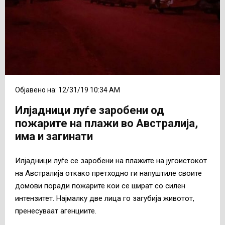
Објавено на: 12/31/19 10:34 AM
Илјадници луѓе заробени од
пожарите на плажи во Австралија,
има и загинати
Илјадници луѓе се заробени на плажите на југоистокот
на Австралија откако претходно ги напуштиле своите
домови поради пожарите кои се шират со силен
интензитет. Најмалку две лица го загубија животот,
пренесуваат агенциите.