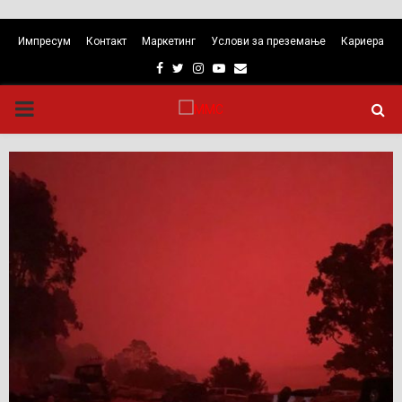
Импресум
Контакт
Маркетинг
Услови за преземање
Кариера
Facebook
Twitter
Instagram
Youtube
Email
PRIMARY
MENU