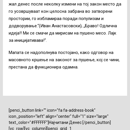
жал денес после неколку измени на тој закон место да
го усовршуваат кон целосна забрана во затворени
простории, го избламираа поради популизам и
додворување.“(Иван Анастасовски); „Браво! Одлична
идеја!! Ми се смачи да мирисам на пушено месо. Лајк
за иницијативава!“.
Мапата се надополнува постојано, како одговор на
масовното кршење на законот за пушење, кој се чини,
престана да функционира одамна.
[penci_button link="" icon="fa fa-address-book"
icon_position="left" align="center" full="1" size="large"
text_color="#FFFFFF"]Најчитани Денес [/penci_button]
[vc_row][vc_column][penci_grid_1