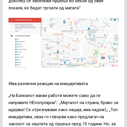
доколку се забележи пушење во некои од овие
локали, ќе бидат тргнати од мапата“.
Има различни реакции на иницијативата:
„На Балканот вакви работи можете само да ги
направите НЕпопуларни“; „Мајтапот на страна, браво за
идејава! Се отрезнуваме како нација, има надеж!„; „Топ
иницијатива, оваа го говорам како предлагач на
законот за заштита од пушење пред 10 години. Но, за