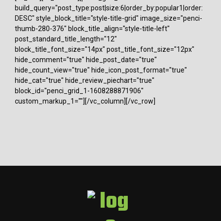
build_query="post_type:post|size:6|order_by:popular1|order:
DESC" style_block_title="style-title-grid" image_size="penci-
thumb-280-376" block_title_align="style-title-left"
post_standard_title_length="12"
block_title_font_size="14px" post_title_font_size="12px"
hide_comment="true" hide_post_date="true"
hide_count_view="true" hide_icon_post_format="true"
hide_cat="true" hide_review_piechart="true"
block_id="penci_grid_1-1608288871906"
custom_markup_1=""][/vc_column][/vc_row]