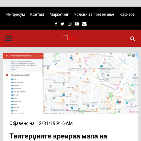
Импресум
Контакт
Маркетинг
Услови за преземање
Кариера
Facebook
Twitter
Instagram
Youtube
Email
PRIMARY
MENU
Објавено на: 12/31/19 9:16 AM
Твитерџиите креираа мапа на