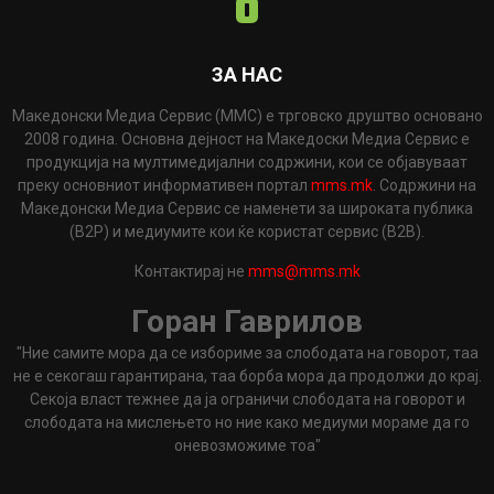
ЗА НАС
Македонски Медиа Сервис (ММС) е трговско друштво основано
2008 година. Основна дејност на Македоски Медиа Сервис е
продукција на мултимедијални содржини, кои се објавуваат
преку основниот информативен портал
mms.mk
. Содржини на
Македонски Медиа Сервис се наменети за широката публика
(B2P) и медиумите кои ќе користат сервис (B2B).
Контактирај не
mms@mms.mk
Горан Гаврилов
"Ние самите мора да се избориме за слободата на говорот, таа
не е секогаш гарантирана, таа борба мора да продолжи до крај.
Секоја власт тежнее да ја ограничи слободата на говорот и
слободата на мислењето но ние како медиуми мораме да го
оневозможиме тоа"