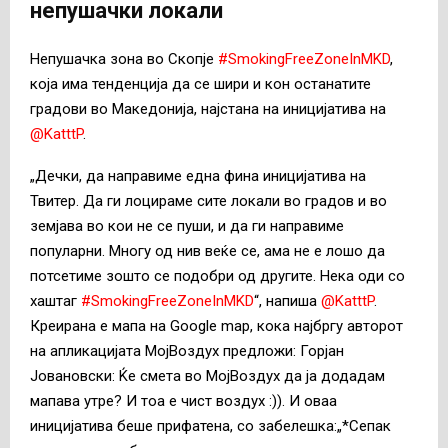
непушачки локали
Непушачка зона во Скопје
#SmokingFreeZoneInMKD
,
која има тенденција да се шири и кон останатите
градови во Македонија, најстана на иницијатива на
@KatttP
.
„Дечки, да направиме една фина иницијатива на
Твитер. Да ги лоцираме сите локали во градов и во
земјава во кои не се пуши, и да ги направиме
популарни. Многу од нив веќе се, ама не е лошо да
потсетиме зошто се подобри од другите. Нека оди со
хаштаг
#SmokingFreeZoneInMKD
“, напиша
@KatttP
.
Креирана е мапа на Google map, кока најбргу авторот
на апликацијата МојВоздух предложи: Горјан
Јовановски: Ќе смета во МојВоздух да ја додадам
мапава утре? И тоа е чист воздух :)). И оваа
иницијатива беше прифатена, со забелешка:„*Сепак