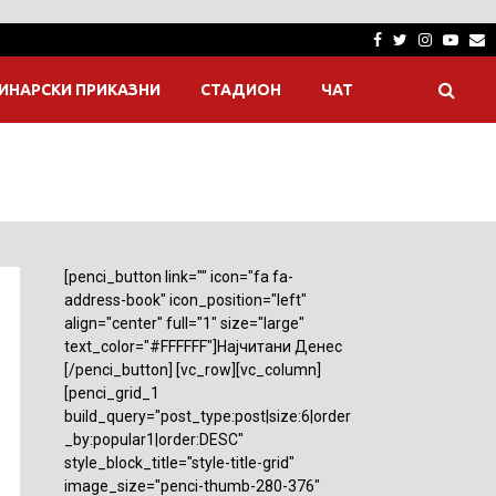
Facebook
Twitter
Instagra
Yout
E
ИНАРСКИ ПРИКАЗНИ
СТАДИОН
ЧАТ
[penci_button link="" icon="fa fa-
address-book" icon_position="left"
align="center" full="1" size="large"
text_color="#FFFFFF"]Најчитани Денес
[/penci_button] [vc_row][vc_column]
[penci_grid_1
build_query="post_type:post|size:6|order
_by:popular1|order:DESC"
style_block_title="style-title-grid"
image_size="penci-thumb-280-376"