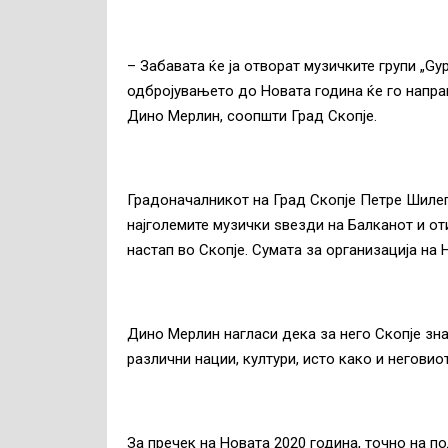
– Забавата ќе ја отворат музичките групи „Gyp
одбројувањето до Новата година ќе го напра
Дино Мерлин, соопшти Град Скопје.
Градоначалникот на Град Скопје Петре Шилег
најголемите музички ѕвезди на Балканот и о
настап во Скопје. Сумата за организација на 
Дино Мерлин нагласи дека за него Скопје зна
различни нации, култури, исто како и неговио
За пречек на Новата 2020 година, точно на п