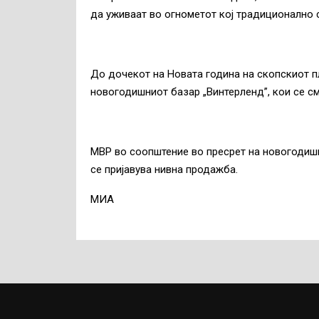
да уживаат во огнометот кој традиционално с
До дочекот на Новата година на скопскиот 
новогодишниот базар „Винтерленд”, кои се с
МВР во соопштение во пресрет на новогодишн
се пријавува нивна продажба.
MИА