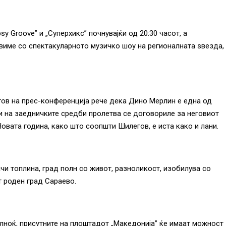
sy Groove” и „Суперхикс” почнувајќи од 20:30 часот, а
виме со спектакуларното музичко шоу на регионалната ѕвезда,
ов на прес-конференција рече дека Дино Мерлин е една од
ти на заедничките средби пролетва се договориле за неговиот
Новата година, како што соопшти Шилегов, е иста како и лани.
чи топлина, град полн со живот, разноликост, изобилува со
т роден град Сараево.
олноќ, присутните на плоштадот „Македонија” ќе имаат можност