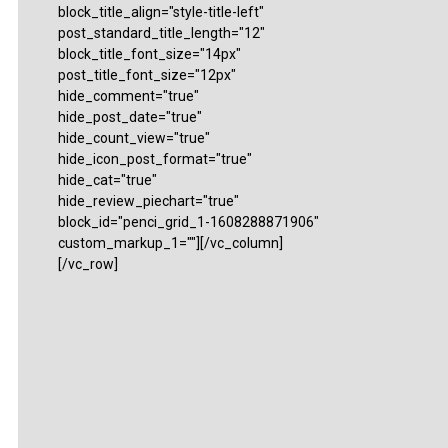
block_title_align="style-title-left"
post_standard_title_length="12"
block_title_font_size="14px"
post_title_font_size="12px"
hide_comment="true"
hide_post_date="true"
hide_count_view="true"
hide_icon_post_format="true"
hide_cat="true"
hide_review_piechart="true"
block_id="penci_grid_1-1608288871906"
custom_markup_1=""][/vc_column]
[/vc_row]