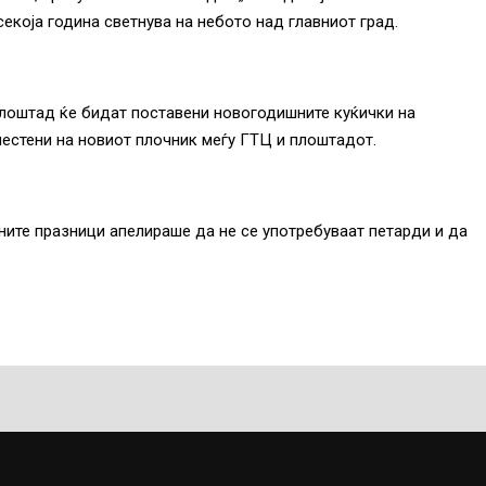
екоја година светнува на небото над главниот град.
плоштад ќе бидат поставени новогодишните куќички на
местени на новиот плочник меѓу ГТЦ и плоштадот.
ите празници апелираше да не се употребуваат петарди и да