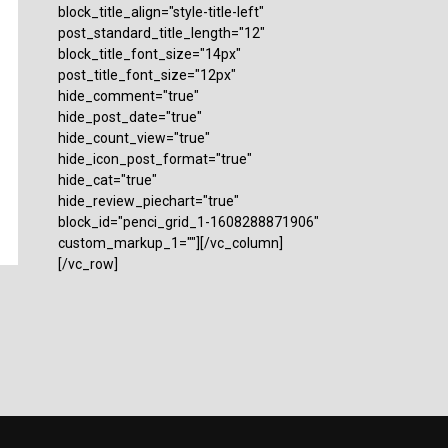
block_title_align="style-title-left"
post_standard_title_length="12"
block_title_font_size="14px"
post_title_font_size="12px"
hide_comment="true"
hide_post_date="true"
hide_count_view="true"
hide_icon_post_format="true"
hide_cat="true"
hide_review_piechart="true"
block_id="penci_grid_1-1608288871906"
custom_markup_1=""][/vc_column]
[/vc_row]