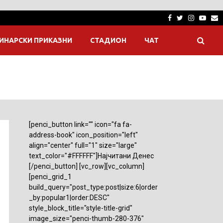
Facebook
Twitter
Instagra
Yout
E
ИНАРСКИ ПРИКАЗНИ
СТАДИОН
ЧАТ
[penci_button link="" icon="fa fa-
address-book" icon_position="left"
align="center" full="1" size="large"
text_color="#FFFFFF"]Најчитани Денес
[/penci_button] [vc_row][vc_column]
[penci_grid_1
build_query="post_type:post|size:6|order
_by:popular1|order:DESC"
style_block_title="style-title-grid"
image_size="penci-thumb-280-376"