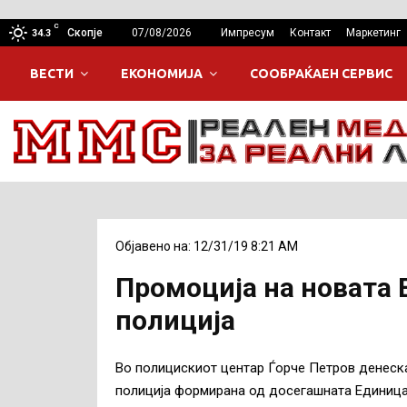
C
Скопје
07/08/2026
Импресум
Контакт
Маркетинг
34.3
ВЕСТИ
ЕКОНОМИЈА
СООБРАЌАЕН СЕРВИС
Објавено на: 12/31/19 8:21 AM
Промоција на новата 
полиција
Во полицискиот центар Ѓорче Петров денеск
полиција формирана од досегашната Единица з