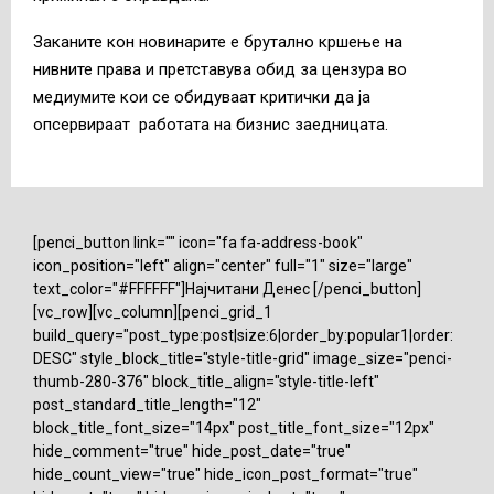
Заканите кон новинарите е брутално кршење на
нивните права и претставува обид за цензура во
медиумите кои се обидуваат критички да ја
опсервираат работата на бизнис заедницата.
[penci_button link="" icon="fa fa-address-book"
icon_position="left" align="center" full="1" size="large"
text_color="#FFFFFF"]Најчитани Денес [/penci_button]
[vc_row][vc_column][penci_grid_1
build_query="post_type:post|size:6|order_by:popular1|order:
DESC" style_block_title="style-title-grid" image_size="penci-
thumb-280-376" block_title_align="style-title-left"
post_standard_title_length="12"
block_title_font_size="14px" post_title_font_size="12px"
hide_comment="true" hide_post_date="true"
hide_count_view="true" hide_icon_post_format="true"