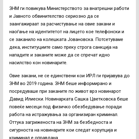
ЗНМ ги повикува Министерството за внатрешни работи
и Јавното обвинителство сериозно да се
заангажираат за расчистување на овие закани и
наоѓање на идентитетот на лицето кое телефонски и
се заканило на колешката Јовановска. Потсетуваме
дека, институциите само преку строга санкција на
нападите и заканите може да се спречат идно
насилство кон новинарите.
Овие закани, не се единствени кои ИРЛ ги пријавува до
ЗНМ во 2019 година. ЗНМ беше информирано и
посредуваше при заканите по живот врз новинарот
Давид Илиески. Новинарката Сашка Цветковска беше
повеќе месеци под физичко обезбедување поради
работа на истражувања за организиран криминал.
Оттука загриженоста на ЗНМ за безбедноста и
сигурноста на новинарите кои следат корупција и
криминал е оправдана.