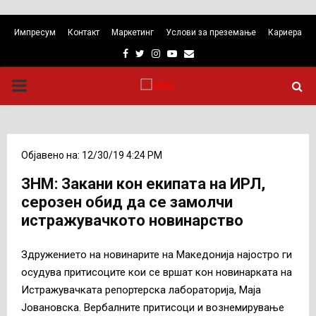
Импресум
Контакт
Маркетинг
Услови за преземање
Кариера
Facebook
Twitter
Instagram
Youtube
Email
PRIMARY
MENU
Објавено на: 12/30/19 4:24 PM
ЗНМ: Закани кон екипата на ИРЛ,
серозен обид да се замолчи
истражувачкото новинарство
Здружението на новинарите на Македонија најостро ги
осудува притисоците кои се вршат кон новинарката на
Истражувачката репортерска лабораторија, Маја
Јовановска. Вербалните притисоци и вознемирување