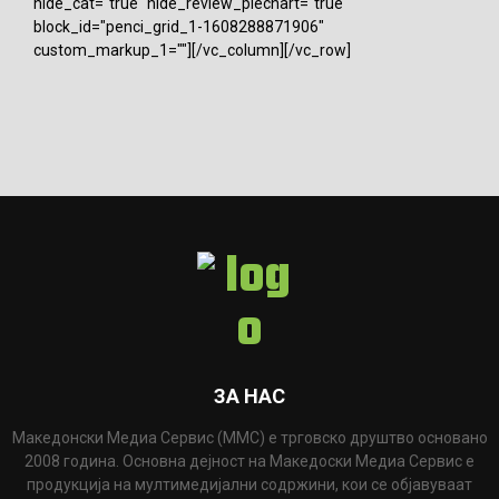
hide_cat="true" hide_review_piechart="true"
block_id="penci_grid_1-1608288871906"
custom_markup_1=""][/vc_column][/vc_row]
ЗА НАС
Македонски Медиа Сервис (ММС) е трговско друштво основано
2008 година. Основна дејност на Македоски Медиа Сервис е
продукција на мултимедијални содржини, кои се објавуваат