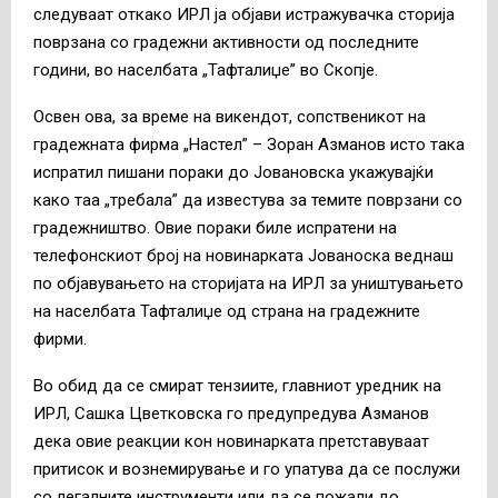
следуваат откако ИРЛ ја објави истражувачка сторија
поврзана со градежни активности од последните
години, во населбата „Тафталиџе” во Скопје.
Освен ова, за време на викендот, сопственикот на
градежната фирма „Настел” – Зоран Азманов исто така
испратил пишани пораки до Јовановска укажувајќи
како таа „требала” да известува за темите поврзани со
градежништво. Овие пораки биле испратени на
телефонскиот број на новинарката Јованоска веднаш
по објавувањето на сторијата на ИРЛ за уништувањето
на населбата Тафталиџе од страна на градежните
фирми.
Во обид да се смират тензиите, главниот уредник на
ИРЛ, Сашка Цветковска го предупредува Азманов
дека овие реакции кон новинарката претставуваат
притисок и вознемирување и го упатува да се послужи
со легалните инструменти или да се пожали до