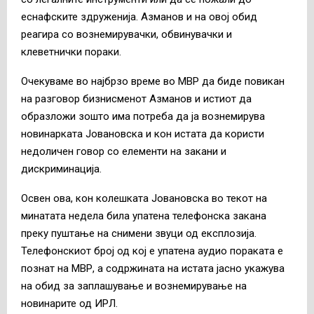
еснафските здруженија. Азманов и на овој обид
реагира со вознемирувачки, обвинувачки и
клеветнички пораки.
Очекуваме во најбрзо време во МВР да биде повикан
на разговор бизнисменот Азманов и истиот да
образложи зошто има потреба да ја вознемирува
новинарката Јовановска и кон истата да користи
недоличен говор со елементи на закани и
дискриминација.
Освен ова, кон колешката Јовановска во текот на
минатата недела била упатена телефонска закана
преку пуштање на снимени звуци од експлозија.
Телефонскиот број од кој е упатена аудио пораката е
познат на МВР, а содржината на истата јасно укажува
на обид за заплашување и вознемирување на
новинарите од ИРЛ.