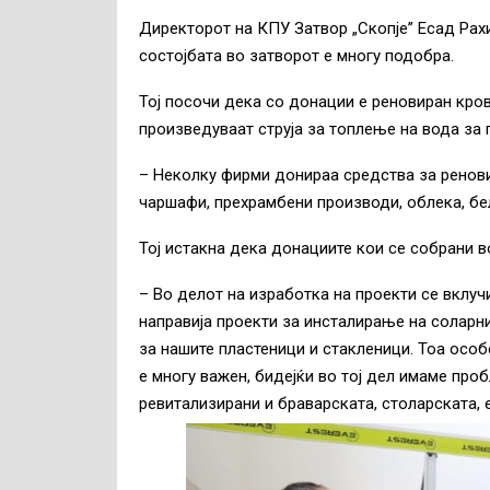
Директорот на КПУ Затвор „Скопје” Есад Рах
состојбата во затворот е многу подобра.
Тој посочи дека со донации е реновиран кро
произведуваат струја за топлење на вода за 
– Неколку фирми донираа средства за ренови
чаршафи, прехрамбени производи, облека, бел
Тој истакна дека донациите кои се собрани в
– Во делот на изработка на проекти се вклуч
направија проекти за инсталирање на соларни
за нашите пластеници и стакленици. Тоа осо
е многу важен, бидејќи во тој дел имаме проб
ревитализирани и браварската, столарската,