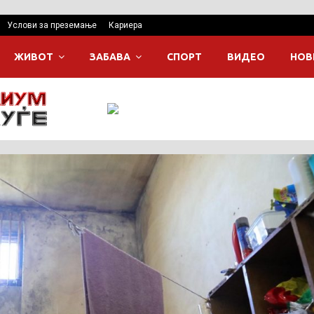
Услови за преземање
Кариера
ЖИВОТ
ЗАБАВА
СПОРТ
ВИДЕО
НОВ