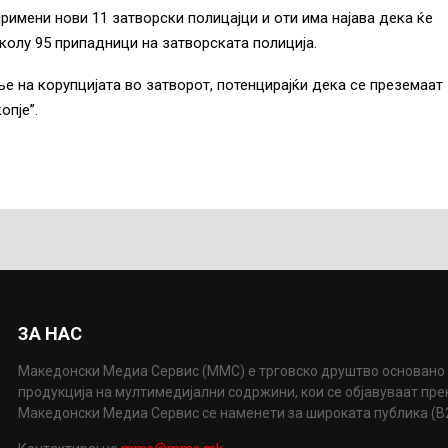
римени нови 11 затворски полицајци и оти има најава дека ќе
околу 95 припадници на затворската полиција.
е на корупцијата во затворот, потенцирајќи дека се преземаат
опје”.
ЗА НАС
Македонски Медиа Сервис (ММС) е трговско друштво основано 
продукција на мултимедијални содржини, кои се објавуваат пр
Македонски Медиа Сервис се наменети за широката публика (B2P