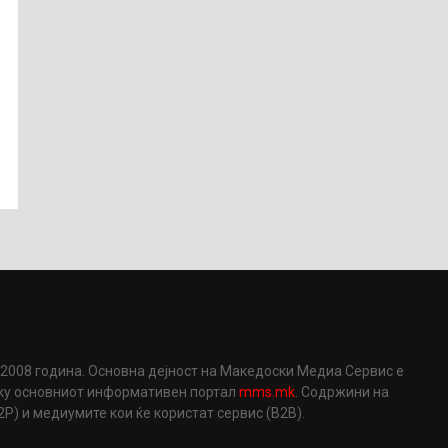
2008 година. Основна дејност на Македоски Медиа Сервис е
еку основниот информативен портал
mms.mk
. Содржини на
) и медиумите кои ќе користат сервис (B2B).