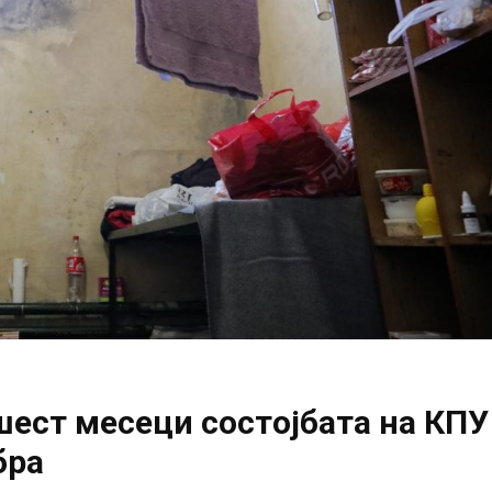
шест месеци состојбата на КПУ
бра