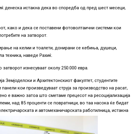
иќ денеска истакна дека во споредба од пред шест месеци,
вот, како и дека се поставени фотоволтаични системи кои
потребите на затворот.
рање на келии и тоалети, донирани се кебиња, душеци,
а техника, наведе Рахиќ.
о затворот изнесуваат околу 250.000 евра.
ија Земјоделски и Архитектонскиот факултет, студентите
 панели кои произведуваат струја за производство на расат,
бено е важно затоа што сметаме прецесот на ресоцијализација
леми, над 85 проценти се повратници, во таа насока ќе бидат
 електричарската и автомеханичарската работилница, истакна