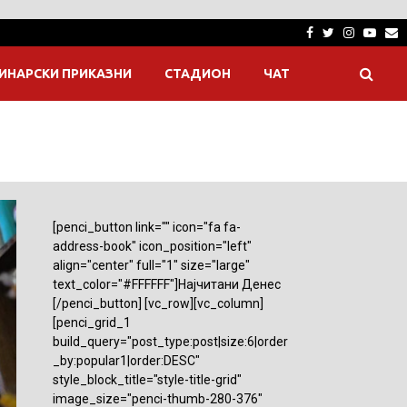
Facebook
Twitter
Instagra
Yout
E
ИНАРСКИ ПРИКАЗНИ
СТАДИОН
ЧАТ
[penci_button link="" icon="fa fa-
address-book" icon_position="left"
align="center" full="1" size="large"
text_color="#FFFFFF"]Најчитани Денес
[/penci_button] [vc_row][vc_column]
[penci_grid_1
build_query="post_type:post|size:6|order
_by:popular1|order:DESC"
style_block_title="style-title-grid"
image_size="penci-thumb-280-376"