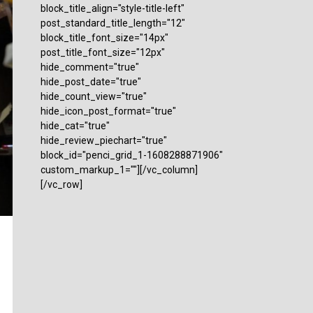
block_title_align="style-title-left"
post_standard_title_length="12"
block_title_font_size="14px"
post_title_font_size="12px"
hide_comment="true"
hide_post_date="true"
hide_count_view="true"
hide_icon_post_format="true"
hide_cat="true"
hide_review_piechart="true"
block_id="penci_grid_1-1608288871906"
custom_markup_1=""][/vc_column]
[/vc_row]