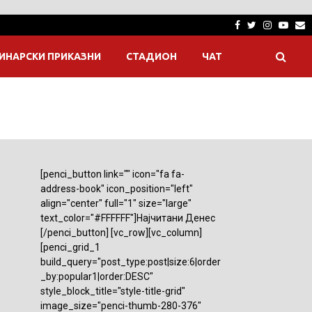
Facebook
Twitter
Instagra
Yout
E
ИНАРСКИ ПРИКАЗНИ
СТАДИОН
ЧАТ
[penci_button link="" icon="fa fa-
address-book" icon_position="left"
align="center" full="1" size="large"
text_color="#FFFFFF"]Најчитани Денес
[/penci_button] [vc_row][vc_column]
[penci_grid_1
build_query="post_type:post|size:6|order
_by:popular1|order:DESC"
style_block_title="style-title-grid"
image_size="penci-thumb-280-376"