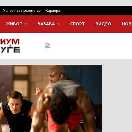
Услови за преземање
Кариера
ЖИВОТ
ЗАБАВА
СПОРТ
ВИДЕО
НОВ