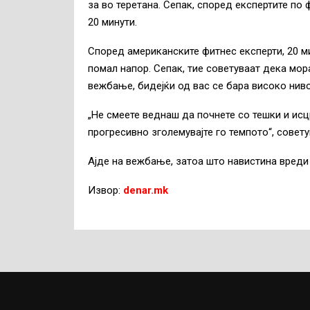
за во теретана. Сепак, според експертите по
20 минути.
Според американските фитнес експерти, 20 м
помал напор. Сепак, тие советуваат дека мор
вежбање, бидејќи од вас се бара високо нив
„Не смеете веднаш да почнете со тешки и исц
прогресивно зголемувајте го темпото“, совету
Ајде на вежбање, затоа што навистина вреди
Извор:
denar.mk