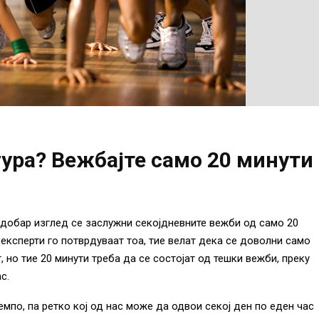
ура? Вежбајте само 20 минути
 добар изглед се заслужни секојдневните вежби од само 20
 експерти го потврдуваат тоа, тие велат дека се доволни само
, но тие 20 минути треба да се состојат од тешки вежби, преку
с.
мпо, па ретко кој од нас може да одвои секој ден по еден час