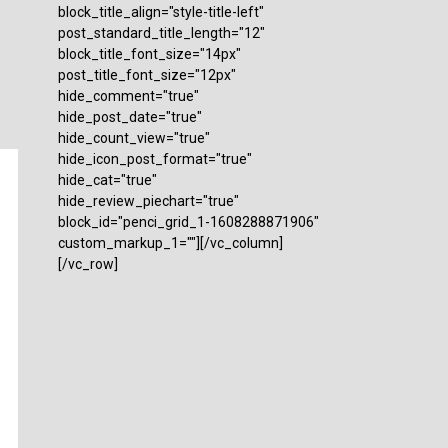
block_title_align="style-title-left"
post_standard_title_length="12"
block_title_font_size="14px"
post_title_font_size="12px"
hide_comment="true"
hide_post_date="true"
hide_count_view="true"
hide_icon_post_format="true"
hide_cat="true"
hide_review_piechart="true"
block_id="penci_grid_1-1608288871906"
custom_markup_1=""][/vc_column]
[/vc_row]