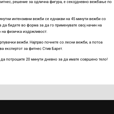
 фитнес, решение за одлична фигура, е секојдневно вежбање по
инутни интензивни вежби се еднакви на 45 минути вежби со
а да бидете во форма за да го применувате овој начин на
о на физичка издржливост.
рпувачки вежби. Најпрво почнете со лесни вежби, а потоа
ва експертот за фитнес Стив Барет.
 да потрошите 20 минути дневно за да имате совршено тело!