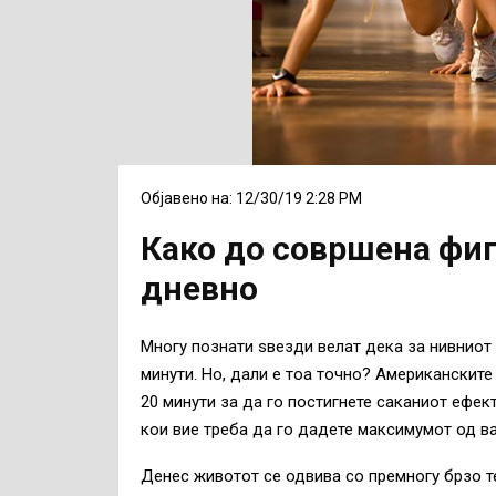
Објавено на: 12/30/19 2:28 PM
Како до совршена фиг
дневно
Многу познати ѕвезди велат дека за нивниот
минути. Но, дали е тоа точно? Американските
20 минути за да го постигнете саканиот ефект
кои вие треба да го дадете максимумот од ва
Денес животот се одвива со премногу брзо те