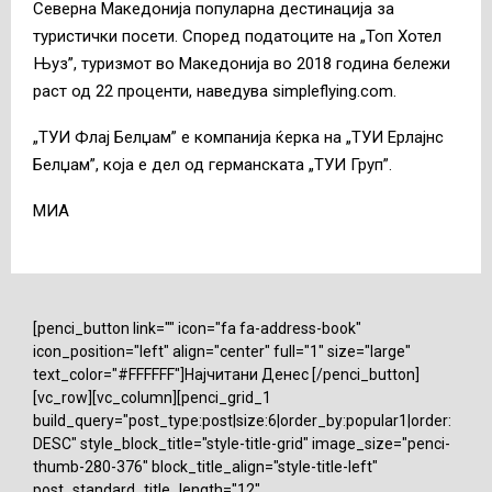
Северна Македонија популарна дестинација за
туристички посети. Според податоците на „Топ Хотел
Њуз”, туризмот во Македонија во 2018 година бележи
раст од 22 проценти, наведува simpleflying.com.
„ТУИ Флај Белџам” е компанија ќерка на „ТУИ Ерлајнс
Белџам”, која е дел од германската „ТУИ Груп”.
МИА
[penci_button link="" icon="fa fa-address-book"
icon_position="left" align="center" full="1" size="large"
text_color="#FFFFFF"]Најчитани Денес [/penci_button]
[vc_row][vc_column][penci_grid_1
build_query="post_type:post|size:6|order_by:popular1|order:
DESC" style_block_title="style-title-grid" image_size="penci-
thumb-280-376" block_title_align="style-title-left"
post_standard_title_length="12"