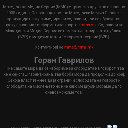
Македонски Медиа Сервис (ММС) е трговско друштво основано
2008 година. Основна дејност на Македоски Медиа Сервис е
продукција на мултимедијални содржини, кои се објавуваат
преку основниот информативен портал
mms.mk
. Содржини на
Македонски Медиа Сервис се наменети за широката публика
(B2P) и медиумите кои ќе користат сервис (B2B).
Контактирај не
mms@mms.mk
Горан Гаврилов
"Ние самите мора да се избориме за слободата на говорот, таа
не е секогаш гарантирана, таа борба мора да продолжи до крај.
Секоја власт тежнее да ја ограничи слободата на говорот и
слободата на мислењето но ние како медиуми мораме да го
оневозможиме тоа"