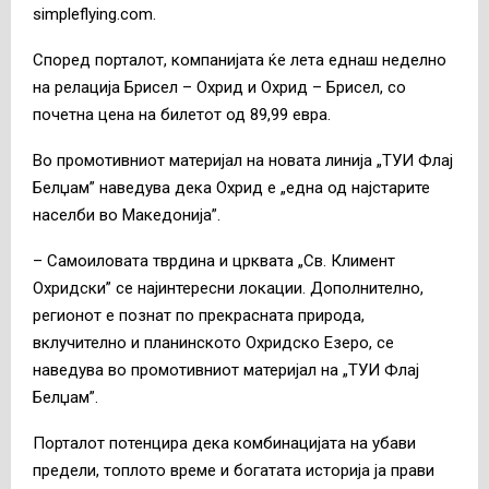
simpleflying.com.
Според порталот, компанијата ќе лета еднаш неделно
на релација Брисел – Охрид и Охрид – Брисел, со
почетна цена на билетот од 89,99 евра.
Во промотивниот материјал на новата линија „ТУИ Флај
Белџам” наведува дека Охрид е „една од најстарите
населби во Македонија”.
– Самоиловата тврдина и црквата „Св. Климент
Охридски” се најинтересни локации. Дополнително,
регионот е познат по прекрасната природа,
вклучително и планинското Охридско Езеро, се
наведува во промотивниот материјал на „ТУИ Флај
Белџам”.
Порталот потенцира дека комбинацијата на убави
предели, топлото време и богатата историја ја прави