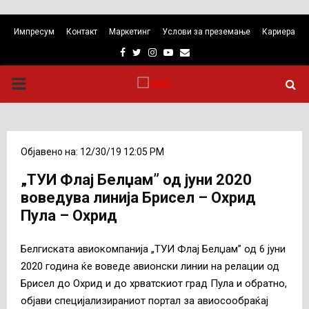
Импресум
Контакт
Маркетинг
Услови за преземање
Кариера
Facebook
Twitter
Instagram
Youtube
Email
PRIMARY
MENU
Објавено на: 12/30/19 12:05 PM
„ТУИ Флај Белџам” од јуни 2020
воведува линија Брисел – Охрид
Пула – Охрид
Белгиската авиокомпанија „ТУИ Флај Белџам” од 6 јуни
2020 година ќе воведе авионски линии на релации од
Брисел до Охрид и до хрватскиот град Пула и обратно,
објави специјализираниот портал за авиосообраќај