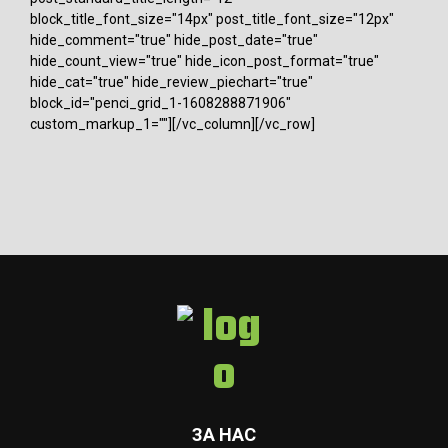
block_title_font_size="14px" post_title_font_size="12px"
hide_comment="true" hide_post_date="true"
hide_count_view="true" hide_icon_post_format="true"
hide_cat="true" hide_review_piechart="true"
block_id="penci_grid_1-1608288871906"
custom_markup_1=""][/vc_column][/vc_row]
ЗА НАС