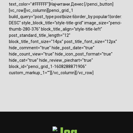
text_color="#FFFFFF"]Најчитани Денес [/penci_button]
[vc_row][vc_column][penci_grid_1
build_query="post_type:post|size:6|order_by:popular1|order:
DESC" style_block_title="style-title-grid" image_size="penci-
thumb-280-376" block_title_align="style-title-left"
post_standard_title_length="12"
block_title_font_size="14px" post_title_font_size="12px"
hide_comment="true" hide_post_date="true"
hide_count_view="true" hide_icon_post_format="true"
hide_cat="true" hide_review_piechart="true"
block_id="penci_grid_1-1608288871906"
custom_markup_1=""][/vc_column][/vc_row]