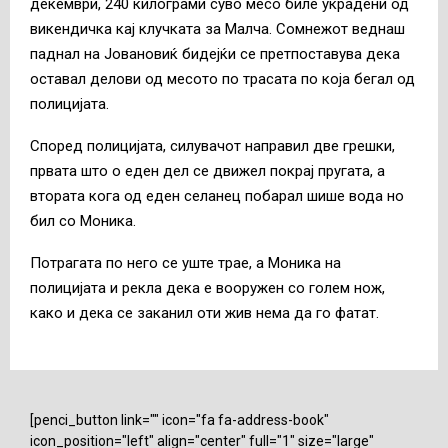
декември, 240 килограми суво месо биле украдени од
викендичка кај клучката за Малча. Сомнежот веднаш
паднал на Јовановиќ бидејќи се претпоставува дека
оставал делови од месото по трасата по која бегал од
полицијата.
Според полицијата, силувачот направил две грешки,
првата што о еден дел се движел покрај пругата, а
втората кога од еден селанец побарал шише вода но
бил со Моника.
Потрагата по него се уште трае, а Моника на
полицијата и рекла дека е вооружен со голем нож,
како и дека се заканил оти жив нема да го фатат.
[penci_button link="" icon="fa fa-address-book"
icon_position="left" align="center" full="1" size="large"