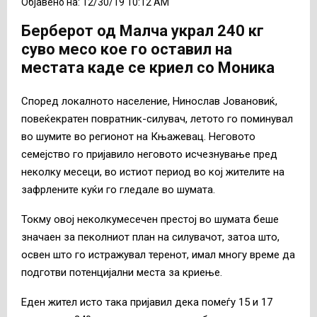
Објавено на: 12/30/19 10:12 AM
Берберот од Малча украл 240 кг
суво месо кое го оставил на
местата каде се криел со Моника
Според локалното население, Нинослав Јовановиќ,
повеќекратен повратник-силувач, летото го поминувал
во шумите во регионот на Књажевац. Неговото
семејство го пријавило неговото исчезнување пред
неколку месеци, во истиот период во кој жителите на
зафрлените куќи го гледале во шумата.
Токму овој неколкумесечен престој во шумата беше
значаен за пеколниот план на силувачот, затоа што,
освен што го истражувал теренот, имал многу време да
подготви потенцијални места за криење.
Еден жител исто така пријавил дека помеѓу 15 и 17