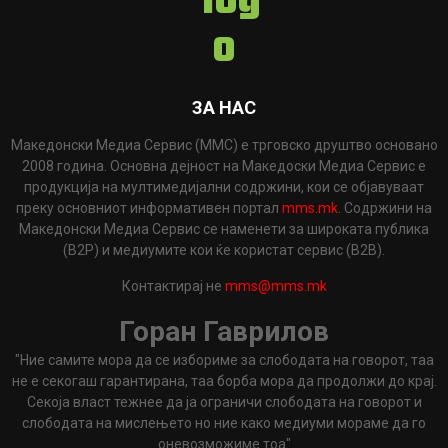
ЗА НАС
Македонски Медиа Сервис (ММС) е трговско друштво основано
2008 година. Основна дејност на Македоски Медиа Сервис е
продукција на мултимедијални содржини, кои се објавуваат
преку основниот информативен портал
mms.mk
. Содржини на
Македонски Медиа Сервис се наменети за широката публика
(B2P) и медиумите кои ќе користат сервис (B2B).
Контактирај не
mms@mms.mk
Горан Гаврилов
"Ние самите мора да се избориме за слободата на говорот, таа
не е секогаш гарантирана, таа борба мора да продолжи до крај.
Секоја власт тежнее да ја ограничи слободата на говорот и
слободата на мислењето но ние како медиуми мораме да го
оневозможиме тоа"