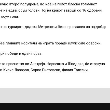
ично второ полувреме, во кое на голот блесна голманот
 на едвај осум голови. Тој на крајот заврши со 16 одбрани,
осум гола.
ач на турнирот, додека Митревски беше прогласен за најдобар
без главните носители на играта поради клупските обврски.
три победи и еден пораз.
ото првенство во Австрија, Норвешка и Шведска, ќе стартува
ат и Кирил Лазаров, Борко Ристовски, Филип Талески…