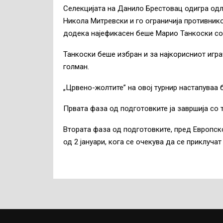
Селекцијата на Данило Брестовац одигра одл
Никола Митревски и го ограничија противникот
додека најефикасен беше Марио Танкоски со 
Танкоски беше избран и за најкорисниот игр
голман.
„Црвено-жолтите” на овој турнир настапуваа 
Првата фаза од подготовките ја завршија со 
Втората фаза од подготовките, пред Европск
од 2 јануари, кога се очекува да се приклуч