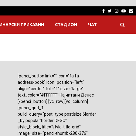
Facebook
Twitter
Instagra
Yout
E
ИНАРСКИ ПРИКАЗНИ
СТАДИОН
ЧАТ
[penci_button link="" icon="fa fa-
address-book" icon_position="left"
align="center" full="1" size="large"
text_color="#FFFFFF"]Најчитани Денес
[/penci_button] [vc_row][vc_column]
[penci_grid_1
build_query="post_type:post|size:6|order
_by:popular1|order:DESC"
style_block_title="style-title-grid"
image_size="penci-thumb-280-376"