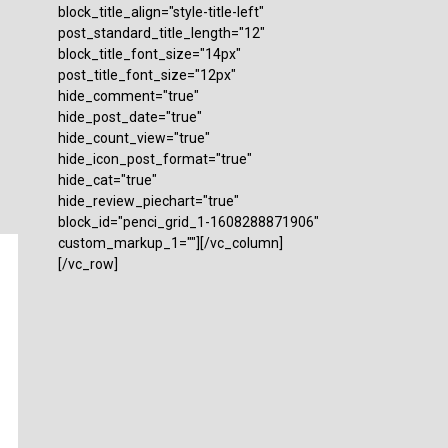
block_title_align="style-title-left"
post_standard_title_length="12"
block_title_font_size="14px"
post_title_font_size="12px"
hide_comment="true"
hide_post_date="true"
hide_count_view="true"
hide_icon_post_format="true"
hide_cat="true"
hide_review_piechart="true"
block_id="penci_grid_1-1608288871906"
custom_markup_1=""][/vc_column]
[/vc_row]