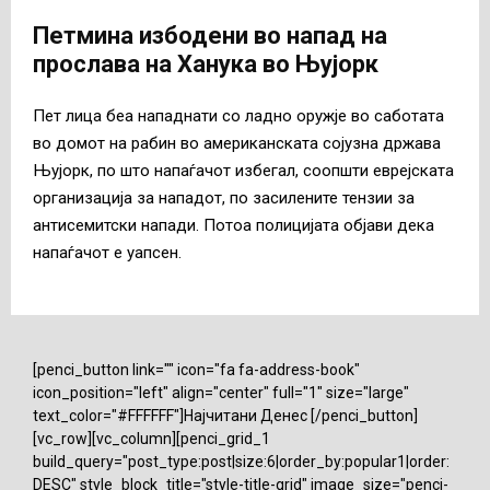
Петмина избодени во напад на
прослава на Ханука во Њујорк
Пет лица беа нападнати со ладно оружје во саботата
во домот на рабин во американската сојузна држава
Њујорк, по што напаѓачот избегал, соопшти еврејската
организација за нападот, по засилените тензии за
антисемитски напади. Потоа полицијата објави дека
напаѓачот е уапсен.
[penci_button link="" icon="fa fa-address-book"
icon_position="left" align="center" full="1" size="large"
text_color="#FFFFFF"]Најчитани Денес [/penci_button]
[vc_row][vc_column][penci_grid_1
build_query="post_type:post|size:6|order_by:popular1|order:
DESC" style_block_title="style-title-grid" image_size="penci-