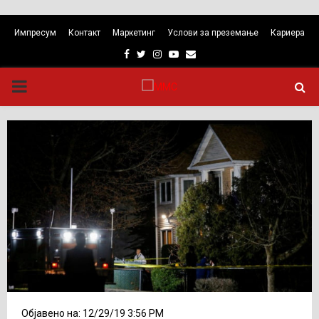
Импресум
Контакт
Маркетинг
Услови за преземање
Кариера
Facebook
Twitter
Instagram
Youtube
Email
PRIMARY
MENU
Објавено на: 12/29/19 3:56 PM