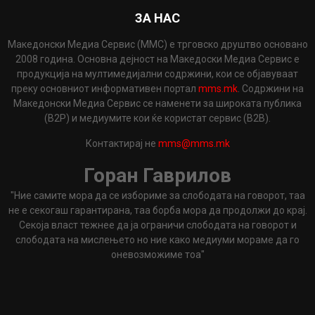
ЗА НАС
Македонски Медиа Сервис (ММС) е трговско друштво основано
2008 година. Основна дејност на Македоски Медиа Сервис е
продукција на мултимедијални содржини, кои се објавуваат
преку основниот информативен портал
mms.mk
. Содржини на
Македонски Медиа Сервис се наменети за широката публика
(B2P) и медиумите кои ќе користат сервис (B2B).
Контактирај не
mms@mms.mk
Горан Гаврилов
"Ние самите мора да се избориме за слободата на говорот, таа
не е секогаш гарантирана, таа борба мора да продолжи до крај.
Секоја власт тежнее да ја ограничи слободата на говорот и
слободата на мислењето но ние како медиуми мораме да го
оневозможиме тоа"