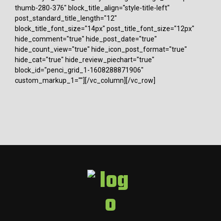
thumb-280-376" block_title_align="style-title-left"
post_standard_title_length="12"
block_title_font_size="14px" post_title_font_size="12px"
hide_comment="true" hide_post_date="true"
hide_count_view="true" hide_icon_post_format="true"
hide_cat="true" hide_review_piechart="true"
block_id="penci_grid_1-1608288871906"
custom_markup_1=""][/vc_column][/vc_row]