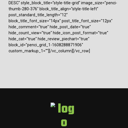
DESC" style_block_title="style-title-grid" image_size="penci-
thumb-280-376" block_title_align="style-title-left"
post_standard_title_length="12"
block_title_font_size="14px" post_title_font_size="12px"
hide_comment="true" hide_post_date="true"
hide_count_view="true" hide_icon_post_format="true"
hide_cat="true" hide_review_piechart="true"
block_id="penci_grid_1-1608288871906"
custom_markup_1=""][/vc_column][/vc_row]