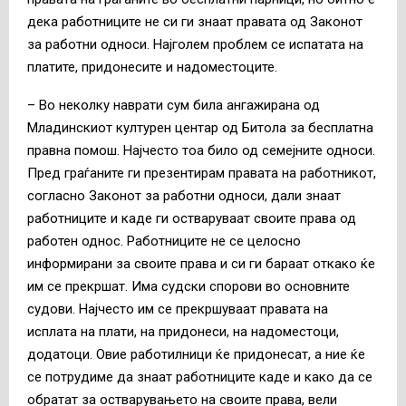
дека работниците не си ги знаат правата од Законот
за работни односи. Најголем проблем се испатата на
платите, придонесите и надоместоците.
– Во неколку наврати сум била ангажирана од
Младинскиот културен центар од Битола за бесплатна
правна помош. Најчесто тоа било од семејните односи.
Пред граѓаните ги презентирам правата на работникот,
согласно Законот за работни односи, дали знаат
работниците и каде ги остваруваат своите права од
работен однос. Работниците не се целосно
информирани за своите права и си ги бараат откако ќе
им се прекршат. Има судски спорови во основните
судови. Најчесто им се прекршуваат правата на
исплата на плати, на придонеси, на надоместоци,
додатоци. Овие работилници ќе придонесат, а ние ќе
се потрудиме да знаат работниците каде и како да се
обратат за остварувањето на своите права, вели