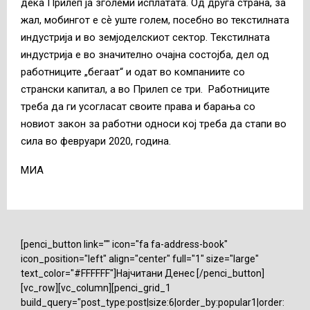
дека Прилеп ја зголеми исплатата. Од друга страна, за
жал, мобингот е сѐ уште голем, посебно во текстилната
индустрија и во земјоделскиот сектор. Текстилната
индустрија е во значително очајна состојба, дел од
работниците „бегаат“ и одат во компаниите со
странски капитал, а во Прилеп се три. Работниците
треба да ги усогласат своите права и барања со
новиот закон за работни односи кој треба да стапи во
сила во февруари 2020, година.
МИА
[penci_button link="" icon="fa fa-address-book"
icon_position="left" align="center" full="1" size="large"
text_color="#FFFFFF"]Најчитани Денес [/penci_button]
[vc_row][vc_column][penci_grid_1
build_query="post_type:post|size:6|order_by:popular1|order: