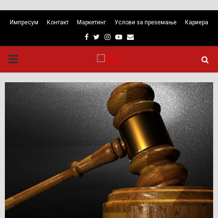
Импресум
Контакт
Маркетинг
Услови за преземање
Кариера
Facebook
Twitter
Instagram
Youtube
Email
PRIMARY
MENU