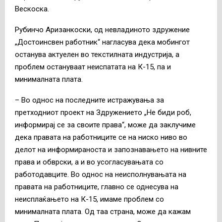
Вескоска.
Рубинчо Аризанкоски, од невладиното здружение
„Достоинсвен работник“ нагласува дека мобингот
останува актуелен во текстилната индустрија, а
проблем остануваат неиспатата на К-15, па и
минималната плата.
– Во однос на последните истражувања за
претходниот проект на Здружението „Не биди роб,
информирај се за своите права“, може да заклучиме
дека правата на работниците се на ниско ниво во
делот на информираноста и запознавањето на нивните
права и обврски, а и во усогласувањата со
работодавците. Во однос на неисполнувањата на
правата на работниците, главно се однесува на
неисплаќањето на К-15, имаме проблем со
минималната плата. Од таа страна, може да кажам