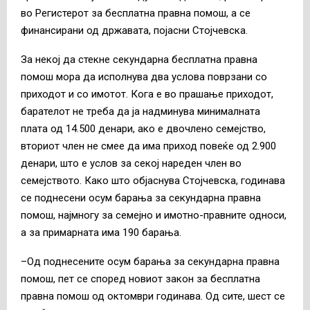
во Регистерот за бесплатна правна помош, а се
финансирани од државата, појасни Стојчевска.
За некој да стекне секундарна бесплатна правна
помош мора да исполнува два услова поврзани со
приходот и со имотот. Кога е во прашање приходот,
барателот не треба да ја надминува минималната
плата од 14.500 денари, ако е двочлено семејство,
вториот член не смее да има приход повеќе од 2.900
денари, што е услов за секој нареден член во
семејството. Како што објаснува Стојчевска, годинава
се поднесени осум барања за секундарна правна
помош, најмногу за семејно и имотно-правните односи,
а за примарната има 190 барања.
–Од поднесените осум барања за секундарна правна
помош, пет се според новиот закон за бесплатна
правна помош од октомври годинава. Од сите, шест се