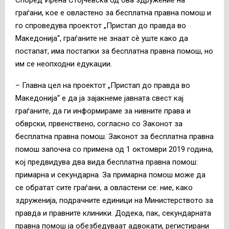
граѓани, кое е овластено за бесплатна правна помош и
го спроведува проектот „Пристап до правда во
Македонија“, граѓаните не знаат сѐ уште како да
постапат, има постапки за бесплатна правна помош, но
им се неопходни едукации.
– Главна цел на проектот „Пристап до правда во
Македонија“ е да ја зајакнеме јавната свест кај
граѓаните, да ги информираме за нивните права и
обврски, првенствено, согласно со Законот за
бесплатна правна помош. Законот за бесплатна правна
помош започна со примена од 1 октомври 2019 година,
кој предвидува два вида бесплатна правна помош:
примарна и секундарна. За примарна помош може да
се обратат сите граѓани, а овластени се: ние, како
здруженија, подрачните единици на Министерството за
правда и правните клиники. Додека, пак, секундарната
правна помош ја обезбедуваат адвокати, регистирани