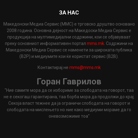
ЗА НАС
Македонски Медиа Сервис (ММС) е трговско друштво основано
2008 година. Основна дејност на Македоски Медиа Сервис е
продукција на мултимедијални содржини, кои се објавуваат
преку основниот информативен портал
mms.mk
. Содржини на
Македонски Медиа Сервис се наменети за широката публика
(B2P) и медиумите кои ќе користат сервис (B2B).
Контактирај не
mms@mms.mk
Горан Гаврилов
"Ние самите мора да се избориме за слободата на говорот, таа
не е секогаш гарантирана, таа борба мора да продолжи до крај.
Секоја власт тежнее да ја ограничи слободата на говорот и
слободата на мислењето но ние како медиуми мораме да го
оневозможиме тоа"