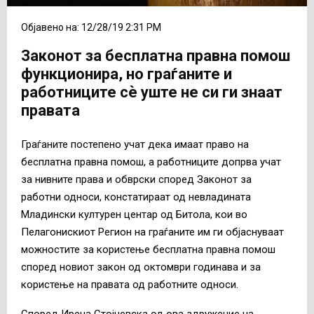
Објавено на: 12/28/19 2:31 PM
Законот за бесплатна правна помош
функционира, но граѓаните и
работниците сѐ уште не си ги знаат
правата
Граѓаните постепено учат дека имаат право на
бесплатна правна помош, а работниците допрва учат
за нивните права и обврски според Законот за
работни односи, констатираат од невладината
Младински културен центар од Битола, кои во
Пелагонискиот Регион на граѓаните им ги објаснуваат
можностите за користење бесплатна правна помош
според новиот закон од октомври годинава и за
користење на правата од работните односи.
Според Ирена Стојчевска од ова здружение на