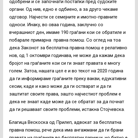
одобрени и се започнати постапки пред судските
органи. Од нив, едно е одбиено, а за друго чекаме
одговор. Најчести се семејните и имотно-правните
односи. Инаку, во оваа година, заклучно со
вчерашниот ден, имаме 190 граѓани кои се обратиле и
побарале примарна правна помош. Со оглед на тоа
дека Законот за бесплатна правна помош е релативно
нов, од 1 октомври годинава, не може да кажам дека
бројот на граѓаните кои си ги знаат правата е многу
голем. Затоа, нашата цел е и во текот на 2020 година
да ги информираме граѓаните преку вакви, едукативни
сесии, каде и како може да ги остварат и да ги
заштитат своите права, зашто најчестиот проблем е
дека не знаат каде може да се обратат за да почнат
да ги решаваат своите проблеми, истакна Стојчевска.
Благица Вескоска од Прилеп, адвокат за бесплатна
правна помош, рече дека има ангажмани да ги брани
правата на граѓаните во бесплатни парници, но битно е