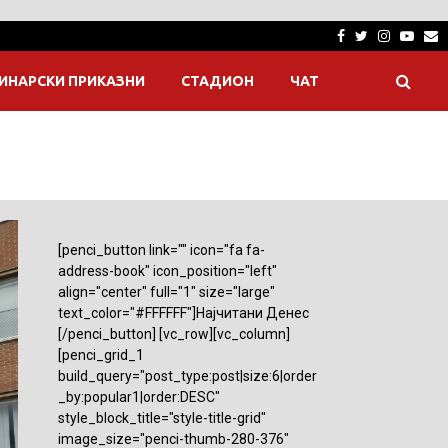
Facebook
Twitter
Instagra
Yout
E
ИНАРСКИ ПРИКАЗНИ
СТАДИОН
ЧАТ
[penci_button link="" icon="fa fa-
address-book" icon_position="left"
align="center" full="1" size="large"
text_color="#FFFFFF"]Најчитани Денес
[/penci_button] [vc_row][vc_column]
[penci_grid_1
build_query="post_type:post|size:6|order
_by:popular1|order:DESC"
style_block_title="style-title-grid"
image_size="penci-thumb-280-376"