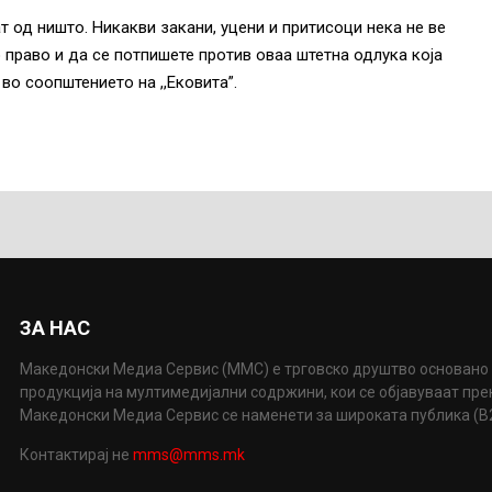
т од ништо. Никакви закани, уцени и притисоци нека не ве
 право и да се потпишете против оваа штетна одлука која
 во соопштението на ,,Ековита”.
ЗА НАС
Македонски Медиа Сервис (ММС) е трговско друштво основано 
продукција на мултимедијални содржини, кои се објавуваат пр
Македонски Медиа Сервис се наменети за широката публика (B2P
Контактирај не
mms@mms.mk