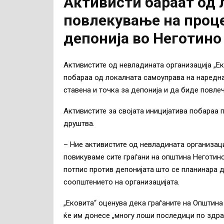
Активисти бараат од 
повлекување на проце
депонија во Неготино
Активистите од невладината организација „Ек
побараа од локалната самоуправа на наредн
ставена и точка за депонија и да биде повле
Активистите за својата иницијатива побараа 
друштва.
– Ние активистите од невладината организаци
повикуваме сите граѓани на општина Неготино
потпис против депонијата што се планинара д
соопштението на организацијата.
„Ековита“ оценува дека граѓаните на Општина
ќе им донесе „многу лоши последици по здра