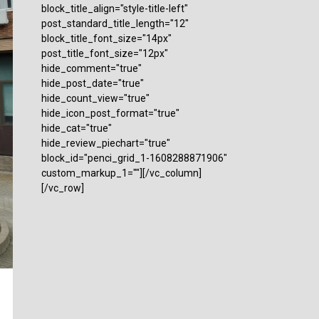
block_title_align="style-title-left"
post_standard_title_length="12"
block_title_font_size="14px"
post_title_font_size="12px"
hide_comment="true"
hide_post_date="true"
hide_count_view="true"
hide_icon_post_format="true"
hide_cat="true"
hide_review_piechart="true"
block_id="penci_grid_1-1608288871906"
custom_markup_1=""][/vc_column]
[/vc_row]