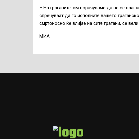
– На граѓаните им порачуваме да не се плаша
спречуваат да го исполните вашето граѓанско
смртоносно ќе влијае на сите граѓани, се вели
МИА