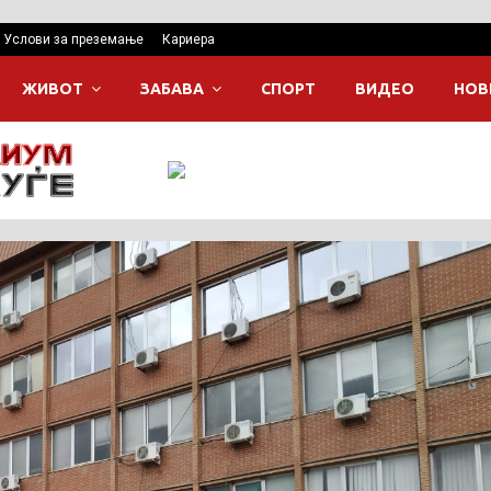
Услови за преземање
Кариера
ЖИВОТ
ЗАБАВА
СПОРТ
ВИДЕО
НОВ