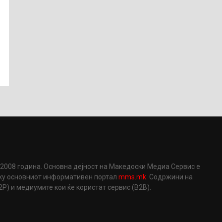
2008 година. Основна дејност на Македоски Медиа Сервис е
еку основниот информативен портал
mms.mk
. Содржини на
) и медиумите кои ќе користат сервис (B2B).