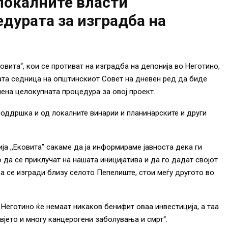
локалните власти
дурата за изградба на
овита“, кои се противат на изградба на депонија во Неготино,
ата седница на општинскиот Совет на дневен ред да биде
чена целокупната процедура за овој проект.
поддршка и од локалните винарии и планинарските и други
ја ,,Ековита” сакаме да ја информираме јавноста дека ги
 да се приклучат на нашата иницијатива и да го дадат својот
а се изгради близу селото Пепелиште, стои меѓу другото во
 Неготино ќе немаат никаков бенифит оваа инвестиција, а таа
вјето и многу канцерогени заболувања и смрт“.