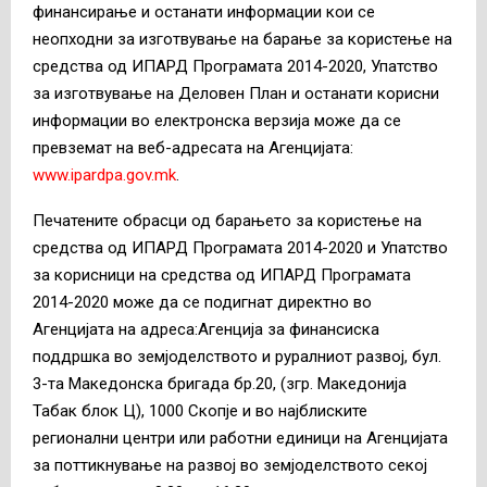
финансирање и останати информации кои се
неопходни за изготвување на барање за користење на
средства од ИПАРД Програмата 2014-2020, Упатство
за изготвување на Деловен План и останати корисни
информации во електронска верзија може да се
превземат на веб-адресата на Агенцијата:
www.ipardpa.gov.mk
.
Печатените обрасци од барањето за користење на
средства од ИПАРД Програмата 2014-2020 и Упатство
за корисници на средства од ИПАРД Програмата
2014-2020 може да се подигнат директно во
Агенцијата на адреса:Агенција за финансиска
поддршка во земјоделството и руралниот развој, бул.
3-та Македонска бригада бр.20, (згр. Македонија
Табак блок Ц), 1000 Скопје и во најблиските
регионални центри или работни единици на Агенцијата
за поттикнување на развој во земјоделството секој