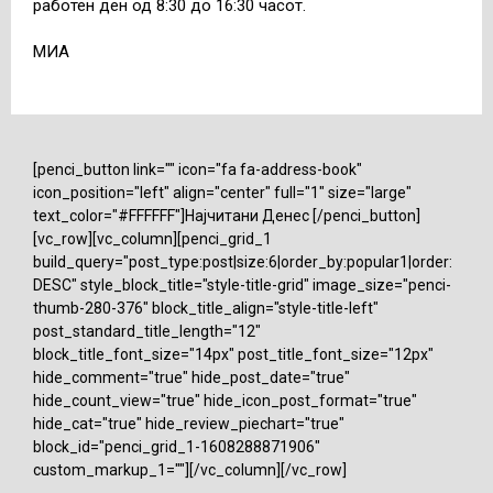
работен ден од 8:30 до 16:30 часот.
МИА
[penci_button link="" icon="fa fa-address-book"
icon_position="left" align="center" full="1" size="large"
text_color="#FFFFFF"]Најчитани Денес [/penci_button]
[vc_row][vc_column][penci_grid_1
build_query="post_type:post|size:6|order_by:popular1|order:
DESC" style_block_title="style-title-grid" image_size="penci-
thumb-280-376" block_title_align="style-title-left"
post_standard_title_length="12"
block_title_font_size="14px" post_title_font_size="12px"
hide_comment="true" hide_post_date="true"
hide_count_view="true" hide_icon_post_format="true"
hide_cat="true" hide_review_piechart="true"
block_id="penci_grid_1-1608288871906"
custom_markup_1=""][/vc_column][/vc_row]