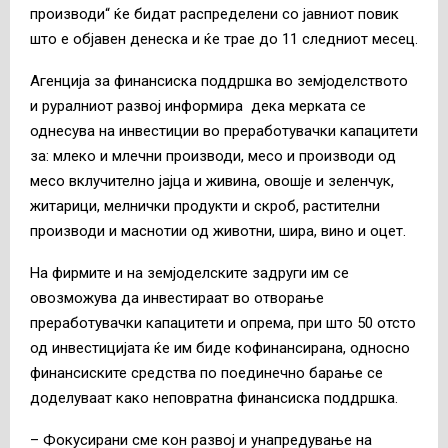
производи“ ќе бидат распределени со јавниот повик
што е објавен денеска и ќе трае до 11 следниот месец.
Агенција за финансиска поддршка во земјоделството
и руралниот развој информира дека мерката се
однесува на инвестиции во преработувачки капацитети
за: млеко и млечни производи, месо и производи од
месо вклучително јајца и живина, овошје и зеленчук,
житарици, мелнички продукти и скроб, растителни
производи и маснотии од животни, шира, вино и оцет.
На фирмите и на земјоделските задруги им се
овозможува да инвестираат во отворање
преработувачки капацитети и опрема, при што 50 отсто
од инвестицијата ќе им биде кофинансирана, односно
финансиските средства по поединечно барање се
доделуваат како неповратна финансиска поддршка.
– Фокусирани сме кон развој и унапредување на