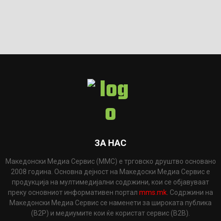
ЗА НАС
Македонски Медиа Сервис (ММС) е трговско друштво основано
2008 година. Основна дејност на Македоски Медиа Сервис е
продукција на мултимедијални содржини, кои се објавуваат
преку основниот информативен портал
mms.mk
. Содржини на
Македонски Медиа Сервис се наменети за широката публика
(B2P) и медиумите кои ќе користат сервис (B2B).