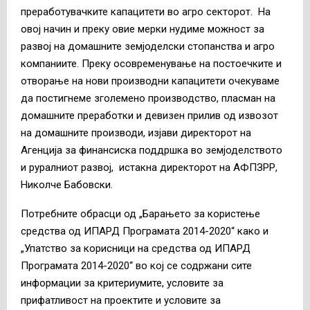
преработувачките капацитети во агро секторот. На
овој начин и преку овие мерки нудиме можност за
развој на домашните земјоделски стопанства и агро
компаниите. Преку осовременување на постоечките и
отворање на нови производни капацитети очекуваме
да постигнеме зголемено производство, пласман на
домашните преработки и девизен прилив од извозот
на домашните производи, изјави директорот на
Агенција за финансиска поддршка во земјоделството
и руралниот развој, истакна директорот на АФПЗРР,
Николче Бабовски.
Потребните обрасци од „Барањето за користење
средства од ИПАРД Програмата 2014-2020“ како и
„Упатство за корисници на средства од ИПАРД
Програмата 2014-2020“ во кој се содржани сите
информации за критериумите, условите за
прифатливост на проектите и условите за