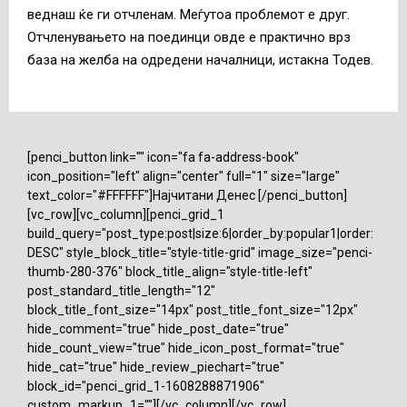
веднаш ќе ги отчленам. Меѓутоа проблемот е друг.
Отчленувањето на поединци овде е практично врз
база на желба на одредени началници, истакна Тодев.
[penci_button link="" icon="fa fa-address-book"
icon_position="left" align="center" full="1" size="large"
text_color="#FFFFFF"]Најчитани Денес [/penci_button]
[vc_row][vc_column][penci_grid_1
build_query="post_type:post|size:6|order_by:popular1|order:
DESC" style_block_title="style-title-grid" image_size="penci-
thumb-280-376" block_title_align="style-title-left"
post_standard_title_length="12"
block_title_font_size="14px" post_title_font_size="12px"
hide_comment="true" hide_post_date="true"
hide_count_view="true" hide_icon_post_format="true"
hide_cat="true" hide_review_piechart="true"
block_id="penci_grid_1-1608288871906"
custom_markup_1=""][/vc_column][/vc_row]