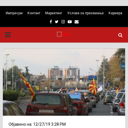
Импресум
Контакт
Маркетинг
Услови за преземање
Кариера
Facebook
Twitter
Instagram
Youtube
Email
PRIMARY
MENU
Објавено на: 12/27/19 3:28 PM