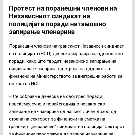
Протест на поранешни членови на
Независниот синдикат на
полицијата поради натамошно
запирање членарина
Поранешни членови на гранскиот Независен синдикат
на полицијата (НСП) денеска изразија назадоволство
поради, како што тврдат, незаконско запирање на
синдикална чланарина од страна на одделот за
финансии на Министерството за внатрешни работи за
сметка на НСП.
– Се собравме денеска на овој прес поради
повеќемесечно и повеќегодишно незаконско
запирање на чланарина од нашиот личен доход од
страна на секторот за финансии на сметка на
гранскиот „независен” синдикат на полиција. Секторот
за финансии продолжува да запира чланарина за