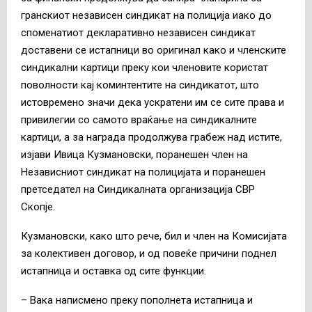
гранскиот независен синдикат на полиција иако до
споменатиот декларативно независен синдикат
доставени се истапници во оригинал како и членските
синдикални картици преку кои членовите користат
поволности кај коминтентите на синдикатот, што
истовремено значи дека ускратени им се сите права и
привилегии со самото враќање на синдикалните
картици, а за награда продолжува грабеж над истите,
изјави Ивица Кузмановски, поранешен член на
Независниот синдикат на полицијата и поранешен
претседател на Синдикалната организација СВР
Скопје.
Кузмановски, како што рече, бил и член на Комисијата
за колективен договор, и од повеќе причини поднел
истапница и оставка од сите функции.
– Вака написмено преку пополнета истапница и