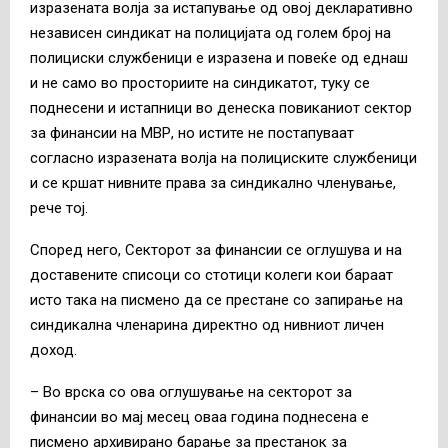
изразената волја за истапување од овој декларативно
независен синдикат на полицијата од голем број на
полициски службеници е изразена и повеќе од еднаш
и не само во просториите на синдикатот, туку се
поднесени и истапници во денеска повиканиот сектор
за финансии на МВР, но истите не постапуваат
согласно изразената волја на полициските службеници
и се кршат нивните права за синдикално членување,
рече тој.
Според него, Секторот за финансии се оглушува и на
доставените списоци со стотици колеги кои бараат
исто така на писмено да се престане со запирање на
синдикална членарина директно од нивниот личен
доход.
– Во врска со ова оглушување на секторот за
финансии во мај месец оваа година поднесена е
писмено архивирано барање за престанок за