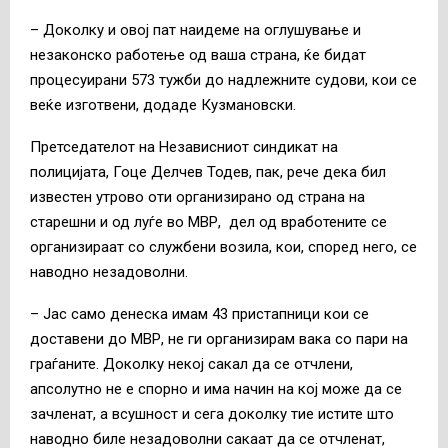
– Доколку и овој пат наидеме на оглушување и
незаконско работење од ваша страна, ќе бидат
процесуирани 573 тужби до надлежните судови, кои се
веќе изготвени, додаде Кузмановски.
Претседателот на Независниот синдикат на
полицијата, Гоце Делчев Тодев, пак, рече дека бил
известен утрово оти организирано од страна на
старешни и од луѓе во МВР, дел од вработените се
организираат со службени возила, кои, според него, се
наводно незадоволни.
– Јас само денеска имам 43 пристапници кои се
доставени до МВР, не ги организирам вака со пари на
граѓаните. Доколку некој сакал да се отчлени,
апсолутно не е спорно и има начин на кој може да се
зачленат, а всушност и сега доколку тие истите што
наводно биле незадоволни сакаат да се отчленат,