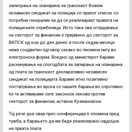
записрање на чланарина за гранскиот божем
независен синдикат на полиција со прилог список со
потребни генералии за да се реализираат правата на
полициските службеници. Исто така ова оглушување
на секторот за финансии е пријавено до секторот за
ВКПСК од кои до ден денес и после седум месеци
нема соодветен одговор секако во писмена ниту во
електронска форма. Воедно од министерот бараме
раскинување на спогодбата за запирање на чланарина
од плата за гранскиот декларативно независен
синдикат на полицијата. Бараме итно позитивно
постапување во врска со нашите барања во спротивно
ќе ги активираме сите законски лекови против
секторот за финансии, истакна Кузмановски.
Тој рече деа оваа прес-конференција е опомена пред
тужба, а барањето да им биде реализирано најдоцна
на првата плата.