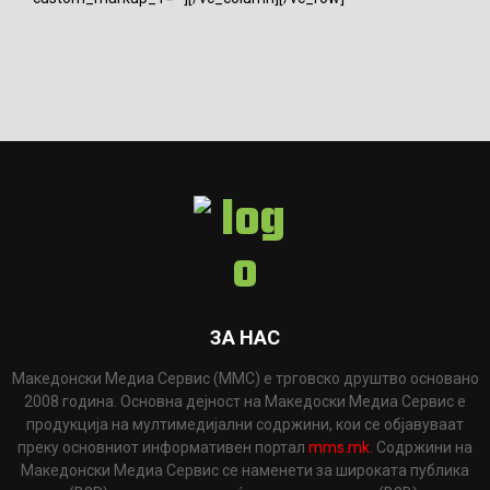
ЗА НАС
Македонски Медиа Сервис (ММС) е трговско друштво основано
2008 година. Основна дејност на Македоски Медиа Сервис е
продукција на мултимедијални содржини, кои се објавуваат
преку основниот информативен портал
mms.mk
. Содржини на
Македонски Медиа Сервис се наменети за широката публика