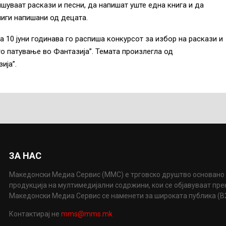
ишуваат раскази и песни, да напишат уште една книга и да
ниги напишани од децата.
а 10 јуни годинава го распиша конкурсот за избор на раскази и
то патување во Фантазија”. Темата произлегла од
ија”.
ЗА НАС
Македонски Медиа Сервис (ММС) е трговско друштво основано 
продукција на мултимедијални содржини, кои се објавуваат пр
Македонски Медиа Сервис се наменети за широката публика (B2P
Контактирај не
mms@mms.mk