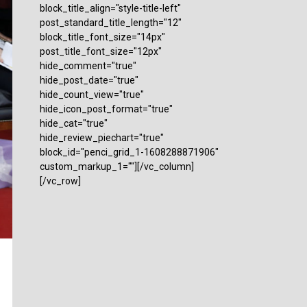
block_title_align="style-title-left"
post_standard_title_length="12"
block_title_font_size="14px"
post_title_font_size="12px"
hide_comment="true"
hide_post_date="true"
hide_count_view="true"
hide_icon_post_format="true"
hide_cat="true"
hide_review_piechart="true"
block_id="penci_grid_1-1608288871906"
custom_markup_1=""][/vc_column]
[/vc_row]