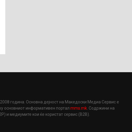
2008 година. Основна дејност на Македоски Медиа Сервис е
еку основниот информативен портал
mms.mk
. Содржини на
) и медиумите кои ќе користат сервис (B2B).