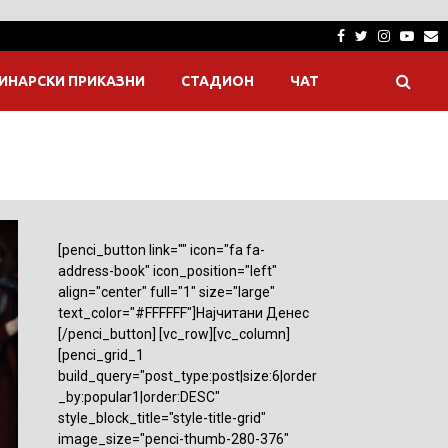
Facebook
Twitter
Instagra
Yout
E
ИНАРСКИ ПРИКАЗНИ
СТАДИОН
ЧАТ
[penci_button link="" icon="fa fa-
address-book" icon_position="left"
align="center" full="1" size="large"
text_color="#FFFFFF"]Најчитани Денес
[/penci_button] [vc_row][vc_column]
[penci_grid_1
build_query="post_type:post|size:6|order
_by:popular1|order:DESC"
style_block_title="style-title-grid"
image_size="penci-thumb-280-376"