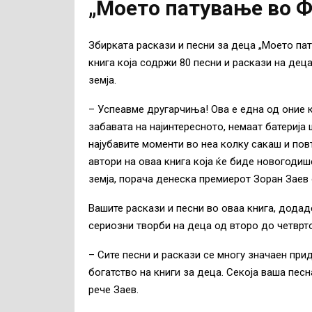
„Моето патување во Ф
Збирката раскази и песни за деца „Моето па
книга која содржи 80 песни и раскази на дец
земја.
– Успеавме другарчиња! Ова е една од оние к
забавата на најинтересното, немаат батерија
најубавите моменти во неа колку сакаш и повт
автори на оваа книга која ќе биде новогоди
земја, порача денеска премиерот Зоран Заев 
Вашите раскази и песни во оваа книга, додаде
сериозни творби на деца од второ до четврт
– Сите песни и раскази се многу значаен при
богатство на книги за деца. Секоја ваша песн
рече Заев.