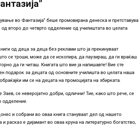
антазија”
тување во Фантазија” беше промовирана денеска и претставува
а од второ до четврто одделение од училиштата во целата
ниги од деца за деца без реклами што ја прекинуваат
 што се троши, може да се ископира, да паузираш, да ги враќаш
орно да ги читаш. Книгата што вие ја напишавте! Вие сте
шен подарок за децата од основните училишта во целата наша
обраќајќи им се на децата на промоцијата на збирката.
 Заев, се неверојатно добри, одлични! Тие, како што рече, се
о одделение.
донес и собрани во оваа книга стануваат дел од нашето
а и расказ е дијамант во оваа круна на литературно богатство,