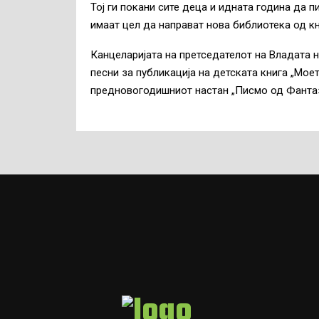
Тој ги покани сите деца и идната година да п
имаат цел да направат нова библиотека од к
Канцеларијата на претседателот на Владата н
песни за публикација на детската книга „Мое
предновогодишниот настан „Писмо од Фантаз