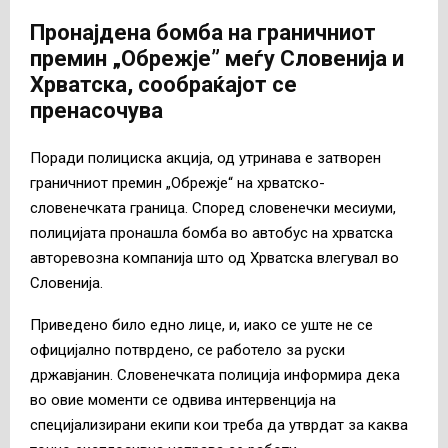
Пронајдена бомба на граничниот
премин „Обрежје” меѓу Словенија и
Хрватска, сообраќајот се
пренасочува
Поради полициска акција, од утринава е затворен
граничниот премин „Обрежје“ на хрватско-
словенечката граница. Според словенечки месиуми,
полицијата пронашла бомба во автобус на хрватска
авторевозна компанија што од Хрватска влегувал во
Словенија.
Приведено било едно лице, и, иако се уште не се
официјално потврдено, се работело за руски
државјанин. Словенечката полиција информира дека
во овие моменти се одвива интервенција на
специјализирани екипи кои треба да утврдат за каква