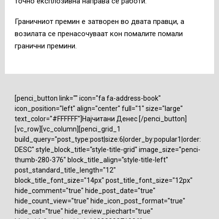
точно експлозивна направа се работи.
Граничниот премин е затворен во двата правци, а
возилата се пренасочуваат кон помалите помали
гранични премини.
[penci_button link="" icon="fa fa-address-book"
icon_position="left" align="center" full="1" size="large"
text_color="#FFFFFF"]Најчитани Денес [/penci_button]
[vc_row][vc_column][penci_grid_1
build_query="post_type:post|size:6|order_by:popular1|order:
DESC" style_block_title="style-title-grid" image_size="penci-
thumb-280-376" block_title_align="style-title-left"
post_standard_title_length="12"
block_title_font_size="14px" post_title_font_size="12px"
hide_comment="true" hide_post_date="true"
hide_count_view="true" hide_icon_post_format="true"
hide_cat="true" hide_review_piechart="true"