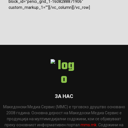
block_id="penci_grid_1-1608288871906"
custom_markup_1=""][/vc_column][/vc_row]
ЗА НАС
Македонски Медиа Сервис (ММС) е трговско друштво основано
2008 година. Основна дејност на Македоски Медиа Сервис е
продукција на мултимедијални содржини, кои се објавуваат
преку основниот информативен портал
mms.mk
. Содржини на