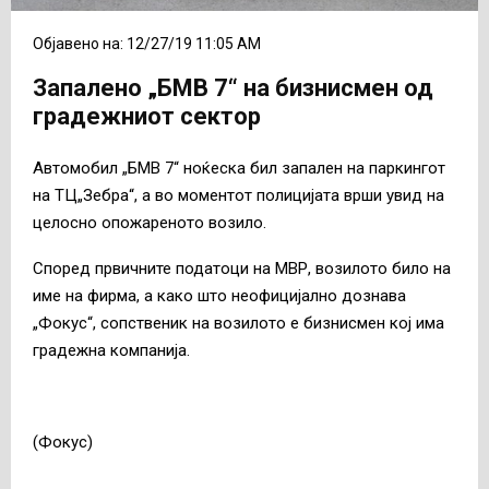
Објавено на: 12/27/19 11:05 AM
Запалено „БМВ 7“ на бизнисмен од
градежниот сектор
Автомобил „БМВ 7“ ноќеска бил запален на паркингот
на ТЦ„Зебра“, а во моментот полицијата врши увид на
целосно опожареното возило.
Според првичните податоци на МВР, возилото било на
име на фирма, а како што неофицијално дознава
„Фокус“, сопственик на возилото е бизнисмен кој има
градежна компанија.
(Фокус)