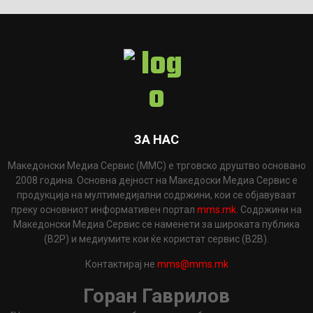
ЗА НАС
Македонски Медиа Сервис (ММС) е трговско друштво основано
2008 година. Основна дејност на Македоски Медиа Сервис е
продукција на мултимедијални содржини, кои се објавуваат
преку основниот информативен портал
mms.mk
. Содржини на
Македонски Медиа Сервис се наменети за широката публика
(B2P) и медиумите кои ќе користат сервис (B2B).
Контактирај не
mms@mms.mk
Горан Гаврилов