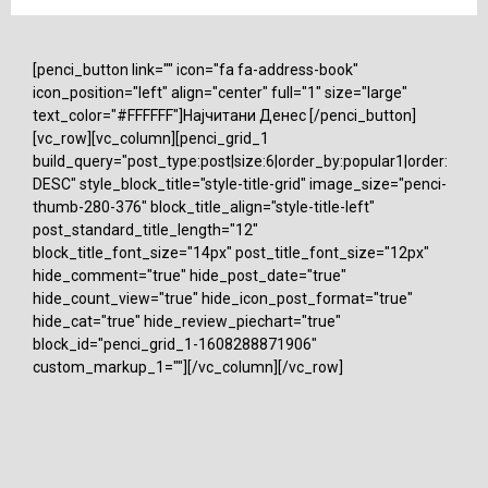
[penci_button link="" icon="fa fa-address-book"
icon_position="left" align="center" full="1" size="large"
text_color="#FFFFFF"]Најчитани Денес [/penci_button]
[vc_row][vc_column][penci_grid_1
build_query="post_type:post|size:6|order_by:popular1|order:
DESC" style_block_title="style-title-grid" image_size="penci-
thumb-280-376" block_title_align="style-title-left"
post_standard_title_length="12"
block_title_font_size="14px" post_title_font_size="12px"
hide_comment="true" hide_post_date="true"
hide_count_view="true" hide_icon_post_format="true"
hide_cat="true" hide_review_piechart="true"
block_id="penci_grid_1-1608288871906"
custom_markup_1=""][/vc_column][/vc_row]