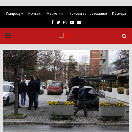
Импресум
Контакт
Маркетинг
Услови за преземање
Кариера
Facebook
Twitter
Instagram
Youtube
Email
PRIMARY
MENU